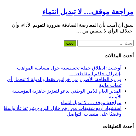
مراجعة موقف… لا تبديل انتماء
سبق أن آمنت بأن المعارضة الصادقة ضرورة لتقويم الأداء، وأن
اختلاف الرأي لا ينتقص من …
البحث
عن:
أحدث المقالات
أوجفت: انطلاق حملة تحسيسية حول مسابقة المواهب
بإشراف حاكم المقاطعة…
وزارة الطاقة: الأضرار في خزانين فقط والدولة لا تتحمل أي
تبعات مالية
المدير العام للأمن الوطني يدعو لتعزيز جاهزية المؤسسة
الأمنية…
مراجعة موقف… لا تبديل انتماء
استشهاد أربع شقيقات من رفح خلال النزوح يثير تفاعلًا واسعًا
وغضبًا على منصات التواصل
أحدث التعليقات