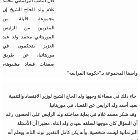
قال النائب البرلماني محمد
غلام ولد الحاج الشيخ إن
مجموعة قليلة من
المقربين من الرئيس
الموريتاني محمد ولد عبد
العزيز يتحكمون في
موريتانيا، عن طريق
صفقات فساد مشبوهة،
واصفا المجموعة بـ”حكومة المراسه”.
جاء ذلك في مساءلة وجهها ولد الحاج الشيخ لوزير الاقتصاد والتنمية
سيد أحمد ولد الرايس عن الفساد في موريتانيا.
وقد شكر محمد غلام في بداية مداخلته ولد الرايس على الحضور، رغم
أن السؤال كان موجها لسلفه سيدي ولد التاه، معتبرا أن الأسئلة
البرلمانية ليست شخصية، وأنه يكن كامل التقدير لولد التاه، ويعلم أنه