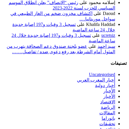
إسلامه محمود
على
رئيس “الإنصاف” يعلن انطلاق الموسم
السياسي للحزب لسنة 2022-2023
Daoud
على
اكتشاف مخزون ضخم من الغاز الطبيعي في
سواحل موريتانيا….
Khalifa Haddad
على
تسجيل 3 وفيات و197 إصابة جديدة
خلال 24 ساعة الماضية
ucretsiz
على
تسجيل 3 وفيات و197 إصابة جديدة خلال 24
ساعة الماضية
سيد احمد
على
عضو بلجنة صندوق دعم الصحافة يتهرب من
المثول أمام الشرطة بعد رفع دعوى ضده / تفاصيل…….
تصنيفات
Uncategorised
أخبار المغرب العربي
أخبار دولية
الأخبار
الأخبار
الاقتصاد
الرياضة
المقالات
بانوراما
تحقيقات