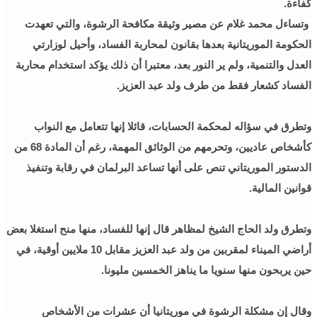
كفاءة.
وتساءل محمد غلام عن مصير وثيقة مكافحة الرشوة، والتي تعهدت
الحكومة الموريتانية بعدها بقانون لمحاربة الفساد، وأحيل لوزارتي
العدل والتنمية، ولم ير النور بعد، معتبرا أن ذلك يؤكد استخدام محاربة
الفساد كشعار فقط من طرف ولد عبد العزيز.
وتطرق في سؤاله لمحكمة الحسابات، قائلا إنها تتعامل مع النواب
كأشخاص عاديين، وتحرمهم من الوثائق المهمة، رغم أن المادة 68 من
الدستور الموريتاني تنص على أنها تساعد البرلمان في رقابة وتنفيذ
قوانين المالية.
وتطرق ولد الحاج الشيخ لمظاهر قال إنها للفساد، منها منح استغلا بعض
أراضي الميناء لمقربين من ولد عبد العزيز مقابل 10 ملايين أوقية، في
حين يربحون منها سنويا ما يناهز الخمسين مليونا.
وقال إن مشكلة الرشوة في موريتانيا أن عشرات من الأشخاص