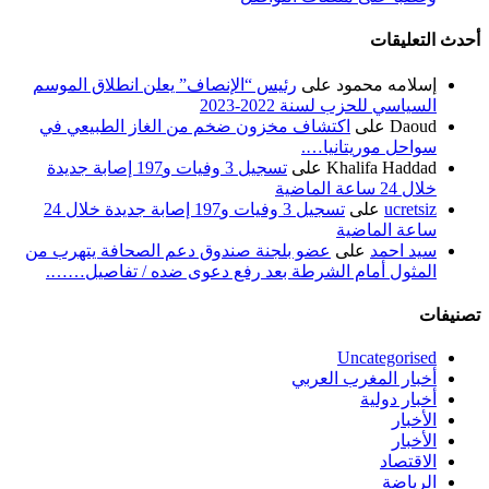
أحدث التعليقات
إسلامه محمود
على
رئيس “الإنصاف” يعلن انطلاق الموسم
السياسي للحزب لسنة 2022-2023
Daoud
على
اكتشاف مخزون ضخم من الغاز الطبيعي في
سواحل موريتانيا….
Khalifa Haddad
على
تسجيل 3 وفيات و197 إصابة جديدة
خلال 24 ساعة الماضية
ucretsiz
على
تسجيل 3 وفيات و197 إصابة جديدة خلال 24
ساعة الماضية
سيد احمد
على
عضو بلجنة صندوق دعم الصحافة يتهرب من
المثول أمام الشرطة بعد رفع دعوى ضده / تفاصيل…….
تصنيفات
Uncategorised
أخبار المغرب العربي
أخبار دولية
الأخبار
الأخبار
الاقتصاد
الرياضة