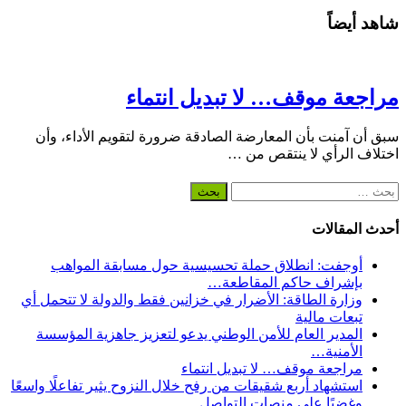
شاهد أيضاً
مراجعة موقف… لا تبديل انتماء
سبق أن آمنت بأن المعارضة الصادقة ضرورة لتقويم الأداء، وأن
اختلاف الرأي لا ينتقص من …
البحث
عن:
أحدث المقالات
أوجفت: انطلاق حملة تحسيسية حول مسابقة المواهب
بإشراف حاكم المقاطعة…
وزارة الطاقة: الأضرار في خزانين فقط والدولة لا تتحمل أي
تبعات مالية
المدير العام للأمن الوطني يدعو لتعزيز جاهزية المؤسسة
الأمنية…
مراجعة موقف… لا تبديل انتماء
استشهاد أربع شقيقات من رفح خلال النزوح يثير تفاعلًا واسعًا
وغضبًا على منصات التواصل