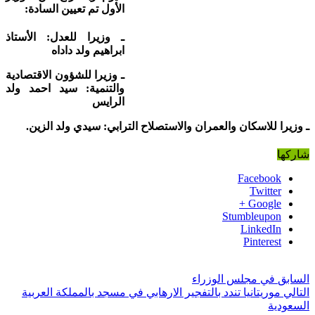
الأول تم تعيين السادة:
ـ وزيرا للعدل: الأستاذ
ابراهيم ولد داداه
ـ وزيرا للشؤون الاقتصادية
والتنمية: سيد احمد ولد
الرايس
ـ وزيرا للاسكان والعمران والاستصلاح الترابي: سيدي ولد الزين.
شاركها
Facebook
Twitter
Google +
Stumbleupon
LinkedIn
Pinterest
السابق
في مجلس الوزراء
التالي
موريتانيا تندد بالتفجير الارهابي في مسجد بالمملكة العربية
السعودية