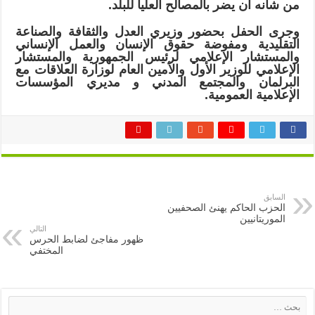
من شأنه أن يضر بالمصالح العليا للبلد.
وجرى الحفل بحضور وزيري العدل والثقافة والصناعة
التقليدية ومفوضة حقوق الإنسان والعمل الإنساني
والمستشار الإعلامي لرئيس الجمهورية والمستشار
الإعلامي للوزير الأول والأمين العام لوزارة العلاقات مع
البرلمان والمجتمع المدني و مديري المؤسسات
الإعلامية العمومية.
السابق
الحزب الحاكم يهنئ الصحفيين
الموريتانيين
التالي
ظهور مفاجئ لضابط الحرس
المختفي