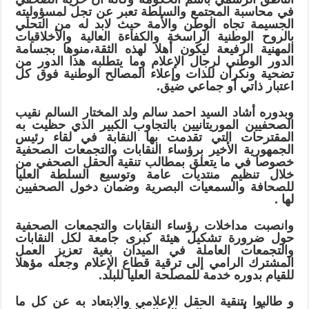
في محاسبة المجتمع والسلطة تعبر عن تجل لمسؤوليته
الجسيمة تجاه الوطن والأمة حيث لابد له من التحلي
بالروح الوطنية الراسخة والكفاءة العالية والأخلاقيات
المهنية الرفيعة ليكون أهلا لهذه الثقة،منوها بجسامة
الدور الوطني لرجال الإعلام وما يتطلبه هذا الدور من
تضحية ونكران للذات وإعلاء المصالح الوطنية فوق كل
اعتبار ذاتي أو جماعي ضيق.
وبدوره أشاد السيد احمد سالم ولد المختار السالم نقيب
الصحفيين الموريتانيين بالتجاوب الكبير الذي حظيت به
المقترحات التي تقدمت بها النقابة في لقاء رئيس
الجمهورية الأخير برؤساء النقابات والتجمعات الصحفية
خصوصا في ما يتعلق بمطالب تنقية الحقل الصحفي من
خلال تنظيم منتديات عامة وتوسيع السلطة العليا
للصحافة والسمعيات البصرية وضمان دخول الصحفيين
لها .
وانصبت مداخلات رؤساء النقابات والتجمعات الصحفية
حول ضرورة تشكيل هيئة كبرى جامعة لكل النقابات
والتجمعات العاملة في الميدان بغية تعزيز العمل
المشترك الرامي إلى ترقية قطاع الإعلام وجعله مؤهلا
للقيام بدوره خدمة للمصلحة العليا للبلد.
و طالبوا بتنقية الحقل الإعلامي والابتعاد به عن كل ما