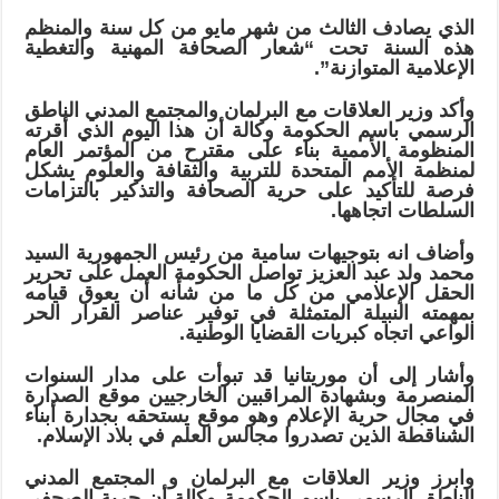
الذي يصادف الثالث من شهر مايو من كل سنة والمنظم
هذه السنة تحت “شعار الصحافة المهنية والتغطية
الإعلامية المتوازنة”.
وأكد وزير العلاقات مع البرلمان والمجتمع المدني الناطق
الرسمي باسم الحكومة وكالة أن هذا اليوم الذي أقرته
المنظومة الأممية بناء على مقترح من المؤتمر العام
لمنظمة الأمم المتحدة للتربية والثقافة والعلوم يشكل
فرصة للتأكيد على حرية الصحافة والتذكير بالتزامات
السلطات اتجاهها.
وأضاف انه بتوجيهات سامية من رئيس الجمهورية السيد
محمد ولد عبد العزيز تواصل الحكومة العمل على تحرير
الحقل الإعلامي من كل ما من شأنه أن يعوق قيامه
بمهمته النبيلة المتمثلة في توفير عناصر القرار الحر
الواعي اتجاه كبريات القضايا الوطنية.
وأشار إلى أن موريتانيا قد تبوأت على مدار السنوات
المنصرمة وبشهادة المراقبين الخارجيين موقع الصدارة
في مجال حرية الإعلام وهو موقع يستحقه بجدارة أبناء
الشناقطة الذين تصدروا مجالس العلم في بلاد الإسلام.
وابرز وزير العلاقات مع البرلمان و المجتمع المدني
الناطق الرسمي باسم الحكومة وكالة أن حرية الصحفي