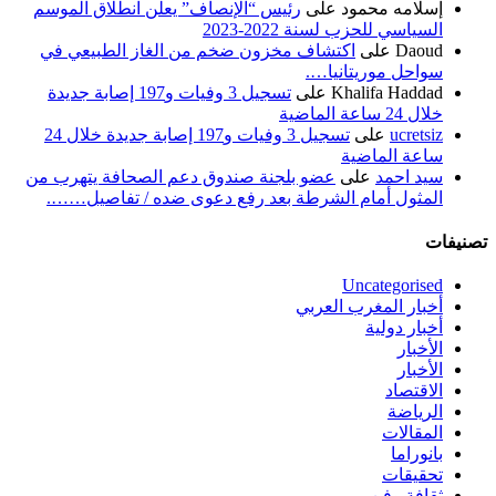
إسلامه محمود
على
رئيس “الإنصاف” يعلن انطلاق الموسم
السياسي للحزب لسنة 2022-2023
Daoud
على
اكتشاف مخزون ضخم من الغاز الطبيعي في
سواحل موريتانيا….
Khalifa Haddad
على
تسجيل 3 وفيات و197 إصابة جديدة
خلال 24 ساعة الماضية
ucretsiz
على
تسجيل 3 وفيات و197 إصابة جديدة خلال 24
ساعة الماضية
سيد احمد
على
عضو بلجنة صندوق دعم الصحافة يتهرب من
المثول أمام الشرطة بعد رفع دعوى ضده / تفاصيل…….
تصنيفات
Uncategorised
أخبار المغرب العربي
أخبار دولية
الأخبار
الأخبار
الاقتصاد
الرياضة
المقالات
بانوراما
تحقيقات
ثقافة وفن