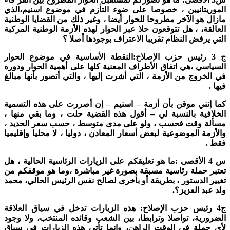
الموريتانيين ، خصوصا على ضوء التأزم في موضوع اسنيم،الذي
مازال هو الآخر مطروحا للحوار أيضا ، وغير ذلك من القضايا الوطنية
العالقة، ، هل تتوقعون حلا عبر الحوار لهذه الأزمة الوطنية المركبة
التي يرفض النظام تقريبا الاعتراف بوجودها أصلا ؟
ج 3 رئيس حزب الإصلاح:النقطة الأساسية في موضوع الحوار
السياسي ،هي اتفاق الأطراف المعنية كلها على أهمية الحوار ودوره
في الخروج من الأزمة ، التي أشرت إليها ، والتي أتصور بأنها مبالغ
فيها .
كما إنني موقن بأن أزمة – اسنيم – إن أصررت على هذه التسمية
الخلافية بالنسبة لي – أقول هذه القضية حلت ، وما بقي منها ،
مسألة وقت فحسب ، ولو على مدى متوسط ، حسب سعر الحديد ،
والأزمة الموضوعية لبعض أسعار المعادن ، دوليا ، لا محليا وإقليميا
فقط .
س 4 الأقصى :ما هو تعليقكم على الزيارات الرئاسية الحالية ، هل
تعتبر حملة رئاسية مسبقة بصورة غير مباشرة ،وما هو موقفكم من
تغيير الدستور ، بطريقة أو بأخرى لصالح نفس الرئيس الحالي، محمد
ولد عبد العزيز؟.
ج4 رئيس حزب الإصلاح: هذه الزيارات تدخل في سياق العلاقة
الضرورية، تواصلا وترابطا، بين الشعب وقائده المنتخب، ولا وجود
لأي حملة في الوقت الراهن، وإنما تأتي هذه الزيارات في سياق