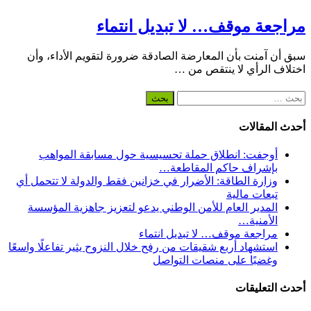
مراجعة موقف… لا تبديل انتماء
سبق أن آمنت بأن المعارضة الصادقة ضرورة لتقويم الأداء، وأن
اختلاف الرأي لا ينتقص من …
البحث
عن:
أحدث المقالات
أوجفت: انطلاق حملة تحسيسية حول مسابقة المواهب
بإشراف حاكم المقاطعة…
وزارة الطاقة: الأضرار في خزانين فقط والدولة لا تتحمل أي
تبعات مالية
المدير العام للأمن الوطني يدعو لتعزيز جاهزية المؤسسة
الأمنية…
مراجعة موقف… لا تبديل انتماء
استشهاد أربع شقيقات من رفح خلال النزوح يثير تفاعلًا واسعًا
وغضبًا على منصات التواصل
أحدث التعليقات