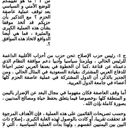
س 1 : ما هو تقييمكم
للوضع الأمني و السياسي
بعد توقف عملية عاصفة
الحزم ؟ مع التذكير بأن
حزبكم قد أتخذ موقفا
بشأن هذه العملية الكبرى
والمثيرة ، فما هي أيضا
الدوافع لاتخاذ هذه الموافق
؟.
ج 1: رئيس حزب الإصلاح :نحن حزب من أحزاب الأغلبية الداعمة
للرئيس الحالي ، ويلزمنا سياسيا وأدبيا دعم موافقة النظام الذي
دعمناه عن قناعة ،كما أن الخطوة في بعدها العربي تعتبر احياءا
للدفاع العربي المشترك ،بقيادة السعودية في المثال الحالي . ومن
الجدير بالذكر، أن الدول المشتركة في عملية عاصفة الحزم كلها
أعضاء في جامعة الدول العربية.
أما وقف العاصفة فكان مفهوما في مجال البعد عن الإضرار باليمن
و المنطقة كلها ،وخصوصا فيما يتعلق بحفظ حياة ومصالح المدنيين ،
بصورة كاملة بإذن الله .
وحسب تصريحات القائمين على هذه العملية ، فإن الأهداف المرجوة
قد تحققت تقريبا، أو كادت بالوصول لهذه الغاية الكبرى ، إصلاح ذات
البين بين اليمنيين أنفسهم ، ولهذا بدأت العملية السياسية ، التي لا