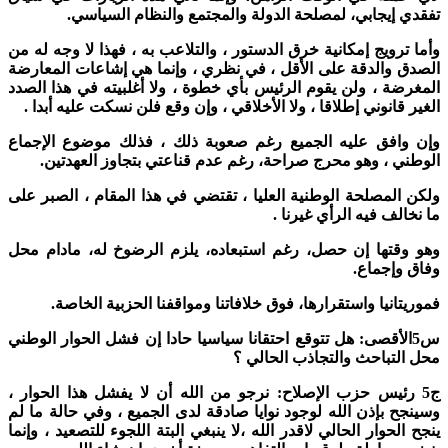
تفقدي إيجابي، لمصلحة الدولة والمجتمع والنظام السياسي.
وأما ترويج إمكانية خرق الدستور ، والتلاعب به ، فهذا لا وجه له من
الصدق والدقة على الأقل ، في نظري ، وإنما هي إشاعات المعارضة
المغرضة ، ولن يقوم الرئيس بأي خطوة ، ولا أغلبيته في هذا الصدد
الغير قانوني إطلاقا ، ولا الأخلاقي ، وإن وقع فلن نسكت عليه أبدا .
وإن وافق عليه الجميع رغم صعوبة ذلك ، فذلك موضوع الإجماع
الوطني ، وهو محرج صراحة، رغم عدم قناعتي بتجاوز العهدتين.
ولكن المصلحة الوطنية العليا ، تقتضي في هذا المقام ، الصبر على
ما نخالف فيه الرأي غيرنا .
وهو وقتها إن حصل، رغم استبعاده، يلزم الرضوخ له، مادام محل
وفاق وإجماع.
فموريتانيا واستقرارها، فوق خلافاتنا ومواقفنا الحزبية الخاصة.
س5الأقصى: هل تتوقع احتقانا سياسيا حادا إن فشل الحوار الوطني
محل التباحث والتجاذب الحالي ؟
ج5 رئيس حزب الإصلاح: نرجو من الله أن لا يفشل هذا الحوار ،
وسينجح بإذن الله لوجود نوايا صادقة لدى الجميع ، وفي حالة ما لم
ينجح الحوار الحالي لاقدر الله ،لا ينبغي البتة اللجوء للتصعيد ، وإنما