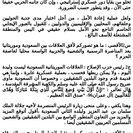
تخلو من بقايا دور عسكري إستراتيجي ، وإن كان جانبه الحربي خفيفا
حتى الآن ، وقد يتطور حسب الضرورة.
ولعل عملية إعادة الأمل ، من أجل اختبار مدى جدية الحوثيين
وحلفائهم، المحليين والإقليميين والدوليين ، للقبول بالعبور الإيجابي
الحاسم الناجع نحو الأمل بسلام حقيقي في اليمن والمنطقة
المشتعلة للأسف البالغ .
س2الأقصى : ما هو تصوركم لأفق العلاقات بين السعودية وموريتانيا
بعد المناصرة الرسمية والشعبية والحزبية الواسعة محليا لعاصفة
الحزم ؟
ج2 رئيس حزب الإصلاح : العلاقات الموريتانية السعودية ليست وليدة
اليوم ، ولا يمكن ربطها فحسب ، بعملية عسكرية عابرة ، وإنما هي
قديمة قدم وجود البلدين الشقيقين ، وخصوصا أن السعودية مأوى
ضريح رسول الله صلى الله عليه وسلم والكعبة المشرفة المقدسة ،
قال تعالى : “{إِنَّ أَوَّلَ بَيْتٍ وُضِعَ لِلنَّاسِ لَلَّذِي بِبَكَّةَ مُبَارَكاً وَهُدًى
لِّلْعَالَمِينَ }آل عمران96- “صدق الله العظيم .
وهذا يكفي ، وعلى منحى زيارة الرئيس المنصرمة لأخيه جلالة الملك
سلمان بن عبد العزيز ولبلده الثاني السعودية ،أقول أتوقع المزيد
والمزيد من التعاون المتطور الواسع بين البلدين الشقيقين والشعبين
المسلمين العربيين الشقيقين أيضا .
س3 الأقصى: ما هو تصوركم لمستقبل الحوار المطروح بين الفر قاء