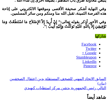
ينبغي محاولة طرق باب التفاهم ، بصيغة أخرى إن شاء الله .
وفي النهاية أشكر صحيفة الأقصى وموقعها الالكتروني على إتاحة
هذه الفرصة الثمينة، تقبل الله منا ومنكم ومن سائر المسلمين.
وفي الأخير أذكر بقوله تعالى:” إِنْ أُرِيدُ إِلاّ الإِصْلاَحَ مَا اسْتَطَعْتُ وَمَا
تَوْفِيقِيَ إِلاّ بِاللّهِ عَلَيْهِ تَوَكّلْتُ وَإِلَيْهِ أُنِيبُ |”.
شاركها
Facebook
Twitter
Google +
Stumbleupon
LinkedIn
Pinterest
السابق
الاتحاد المهني للصحف المستقلة يدين اعتقال الصحفيين
(بيان)
التالي
رئيس الجمهورية يدشن مركز استطباب كيهيدي
شاهد أيضاً