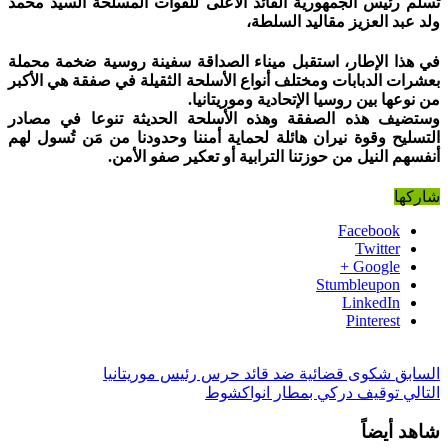
تسلم رئيس الجمهورية القائد الاعلى للقوات المسلحة السيد محمد
ولد عبد العزيز مقاليد السلطة،
في هذا الإطار، استقبل ميناء الصداقة سفينة روسية ضخمة محملة
بعشرات الدبابات ومختلف أنواع الأسلحة الثقيلة في صفقة هي الأكبر
من نوعها بين روسيا الإتحادية وموريتانيا.
وستضيف هذه الصفقة وهذه الأسلحة الحديثة تنوعا في مصادر
التسليح وقوة نيران هائلة لحماية أمننا وحدودنا من مَن تُسول لهم
أنفسهم النيل من حوزتنا الترابية أو تعكير صفو الأمن.
شاركها
Facebook
Twitter
Google +
Stumbleupon
LinkedIn
Pinterest
السابق
شكوى قضائية ضد قائد حرس رئيس موريتانيا
التالي
توقيف دركي بمطار انواكشوط
شاهد أيضاً