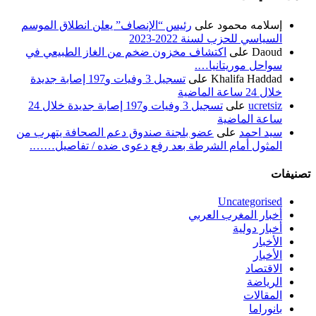
إسلامه محمود
على
رئيس “الإنصاف” يعلن انطلاق الموسم
السياسي للحزب لسنة 2022-2023
Daoud
على
اكتشاف مخزون ضخم من الغاز الطبيعي في
سواحل موريتانيا….
Khalifa Haddad
على
تسجيل 3 وفيات و197 إصابة جديدة
خلال 24 ساعة الماضية
ucretsiz
على
تسجيل 3 وفيات و197 إصابة جديدة خلال 24
ساعة الماضية
سيد احمد
على
عضو بلجنة صندوق دعم الصحافة يتهرب من
المثول أمام الشرطة بعد رفع دعوى ضده / تفاصيل…….
تصنيفات
Uncategorised
أخبار المغرب العربي
أخبار دولية
الأخبار
الأخبار
الاقتصاد
الرياضة
المقالات
بانوراما