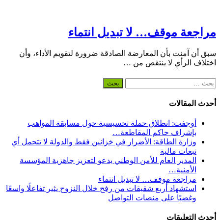
مراجعة موقف… لا تبديل انتماء
سبق أن آمنت بأن المعارضة الصادقة ضرورة لتقويم الأداء، وأن
اختلاف الرأي لا ينتقص من …
البحث
عن:
أحدث المقالات
أوجفت: انطلاق حملة تحسيسية حول مسابقة المواهب
بإشراف حاكم المقاطعة…
وزارة الطاقة: الأضرار في خزانين فقط والدولة لا تتحمل أي
تبعات مالية
المدير العام للأمن الوطني يدعو لتعزيز جاهزية المؤسسة
الأمنية…
مراجعة موقف… لا تبديل انتماء
استشهاد أربع شقيقات من رفح خلال النزوح يثير تفاعلًا واسعًا
وغضبًا على منصات التواصل
أحدث التعليقات