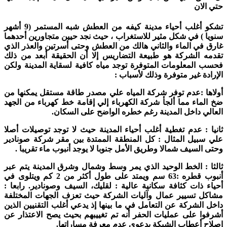
حتي الان
تشكو أغلب أحياء مدينة كيفه من العطش شبه المستمر (9 أشهر
سنويا ) في شكل مثير للاستغراب ، حيث نجد حيين متجاورين أحدهما
غارق في الماء والثاني هالك من العطش وحتى أسرتين والعذر الذي
تقدمه الشركة هو طبيعة التضاريس إلا أن الحقيقة أبعد من ذلك
فحسب المعلومات المتوفرة توجد مياه كافية لسقاية المدينة ولكن
الإرادة غير متوفرة وذلك لأسباب :
أولاها :عدم توفر شركة المياه علي مصدر طاقة مستقل يمكنها من
ضخ الماء مما ألجأ شركة الكهرباء إلي إقامة خط كهرباء من الجهد
العالي داخل المدينة رغم خطره الواضح على السكان.
ثانيا : عدم تغطية أغلب أحياء المدينة حيث لا توجد توصيلات أصلا
علي سبيل المثال : كل المنطقة الممتدة بين مقر شركة صونادير
وحتى السيف شمالا وطريق الأمل جنوبا لا يوجد أنبوب ماء تقريبا .
ثالثا : الخط الوحيد الذي يمر وسط وشمال وشرق المدينة يتم عبر
أنبوب قطره :63 سم ويمتد على طول أكثر من 2 كم ويتلوى في
أحياء ذات كثافة سكانية عالية : لقليك، السيف وصونادير. رابعا :
مشاكل تسيير عمال وآليات الشركة حيث تعزف الجهات المختلفة
داخل الشركة عن التعامل في ما بينها إذ يدعي أغلب التقنيين الذين
أشرفوا على عمليات الحفر أنه تم تغييبهم بحيث يصح الاعتذار عن
إصلاح أعطاب الشبكة بدعوى عدم معرفة مساراتها.