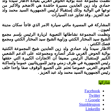
نظمت مجموعة كنته بولاية الحوض الغربي بقيادة الاطار سيدنا ولد
حمادي ولد زين العابدين مسيرة حاشدة هي الاضخم والاكبر من
نوعها في الولاية وذلك إستقبالا لرئيس الجمهورية السيد محمد ولد
عبد العزيز . وقد تجاوز عدد السيارات
المشاركة في المسيرة مائتي سيارة الامر الذي فاجأ سكان مدينة
لعيون .
ونظمت المجموعة نشاطاتها التعبوية لزيارة الرئيس بإسم مجمع
الشيخ سيد المختار الكنتي وزاوية الشيخ سيد المختار الكنتي ومجمع
فصك الكنتي .
الاطار سيدنا ولد حمادي ولد زين العابدين شيخ المجموعة الكنتية
بولاية الحوض الغربي شكر أنصاره ومجموعته على الدعم الشعبي
الكبير لإستقبال الرئيس مضيفا أن الانجازات الكبيرة التي حققها
رئيس الجمهورية في ظرف زمني وجيز للموريتانيين عموما ولساكنة
الحوض الغربي خصوصا تحتم على الجميع الوقوف صفا واحدا خلف
رئيس الجمهورية السيد محمد ولد عبد العزيز .
شاركها
Facebook
Twitter
Google +
Stumbleupon
LinkedIn