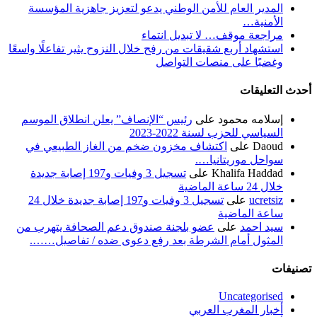
المدير العام للأمن الوطني يدعو لتعزيز جاهزية المؤسسة
الأمنية…
مراجعة موقف… لا تبديل انتماء
استشهاد أربع شقيقات من رفح خلال النزوح يثير تفاعلًا واسعًا
وغضبًا على منصات التواصل
أحدث التعليقات
إسلامه محمود
على
رئيس “الإنصاف” يعلن انطلاق الموسم
السياسي للحزب لسنة 2022-2023
Daoud
على
اكتشاف مخزون ضخم من الغاز الطبيعي في
سواحل موريتانيا….
Khalifa Haddad
على
تسجيل 3 وفيات و197 إصابة جديدة
خلال 24 ساعة الماضية
ucretsiz
على
تسجيل 3 وفيات و197 إصابة جديدة خلال 24
ساعة الماضية
سيد احمد
على
عضو بلجنة صندوق دعم الصحافة يتهرب من
المثول أمام الشرطة بعد رفع دعوى ضده / تفاصيل…….
تصنيفات
Uncategorised
أخبار المغرب العربي