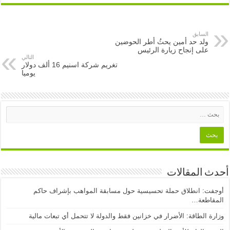
السابق
ولد حد أمين يحثُ أطر الحوضين
على إنجاح زيارة الرئيس
التالي
تغريم شركة اسنيم 16 ألف دولار
يوميا
 المقالات
فت: انطلاق حملة تحسيسية حول مسابقة المواهب بإشراف حاكم
قاطعة…
ة الطاقة: الأضرار في خزانين فقط والدولة لا تتحمل أي تبعات مالية