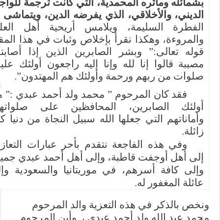
بشمائله ومآثره المحمدية، التي كانت ترجمة للواجب
الديني، والأخلاقي، الذي يفرضه الدين، ويتماشى م
ع
الفطرة السليمة، ويلامس أريحية أهل العلم،
والمروءة، وهكذا نقرأ بإخلاص وثبات في هذا المقام
قوله تعالى:” وبشر الصابرين الذين إذا أصابتهم
مصيبة قالوا إنا لله وإنا إليه راجعون أولئك عليهم
صلوات من ربهم ورحمة وأولئك هم المهتدون”.
فقد كان المرحوم ” محمد ولد أحمد عبدي :” من
أولئك الصابرين، المحافظين على صلواتهم،
وأماناتهم التي جعلها الله سبيل النجاة من دنيا كلها
زائلة.
وفي هذه الفاجعة نتقدم بأحر عبارات التعازي،
إلى أهل أوجفت قاطبة، وإلى أهل أحمد عبدي جميعا،
وإلى كافة أسرهم، في موريتانيا والسعودية وإلى
عائلة المغفور له.
نخص بالذكر في هذه التعزية والد المرحوم
حمد عبد الله ولد أحمد عبدي ،
وأبن المرحوم