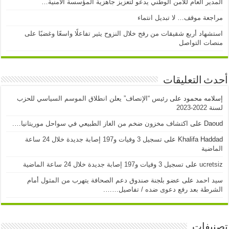
ير العام للأمن الوطني يدعو لتعزيز جاهزية المؤسسة الأمنية…
عة موقف… لا تبديل انتماء
هاد أربع شقيقات من رفح خلال النزوح يثير تفاعلًا واسعًا وغضبًا على
ات التواصل
 التعليقات
امه محمود
على
رئيس “الإنصاف” يعلن انطلاق الموسم السياسي للحزب
-2023
Da
على
اكتشاف مخزون ضخم من الغاز الطبيعي في سواحل موريتانيا….
Khalifa Had
على
تسجيل 3 وفيات و197 إصابة جديدة خلال 24 ساعة
ضية
ucre
على
تسجيل 3 وفيات و197 إصابة جديدة خلال 24 ساعة الماضية
 احمد
على
عضو بلجنة صندوق دعم الصحافة يتهرب من المثول أمام
رطة بعد رفع دعوى ضده / تفاصيل…….
يفات