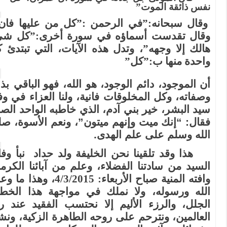
الخليفة
نفس ذائقة الموت”
ولد
حداد
وقال سبحانه:”في الرحمن :”كل من عليها فان”،
للمغفور
له
وقال تقدست أسماؤه في سورة أخرى:”كل شيء
محمد
ولد
هالك إلا وجهه”، وتدل هذه الآيات، التي تبتدئ كل
أحمد
عبدي
واحدة منها ب:”كل”
مغلقة
أن الموجود، دائم الوجود، هو الله، فهو
الباقي بذاته
وصفاته، وكل المخلوقات فانية، ولنا العزاء في وفاة
سيد البشر، خير بني آدم، الذي خاطبه الواحد الصمد
فقال: “إنك ميت وإنهم ميتون”، ونعم الأسوة، صلى
الله وسلم على علم الهدى
.
هذا وقد تلقينا نحن الخليفة ولد حداد
نبأ وفاة،
السيد من سادتنا الفضلاء، وعلم من آبائنا الكرماء،
وافته المنية صباح الأربعاء: 4/3/2015، وهذا ما وعدنا
الله ورسوله، ولا نملك في مواجهة هذا الخطب
الجلل، والرزء الأليم إلا نحتسب الفقيد عند رب
العالمين، ونترحم على روحه الطاهرة الزكية، ونشيد