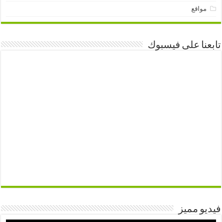
مواقع
نا على فيسبوك
و مميز