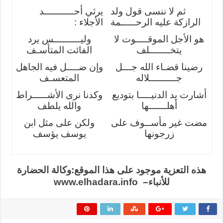
ثم لا ننسى قول ولد
يرثي أحــــــــــد
الرازكة عليه الرحـــــمة
الأجلاء :
هو الأجل الموقــــوت لا
وليـــــــــس يرد
يتخـــــــلف
الفائت المتأسـف
رضينا قضـاء الله جـــل
وإن ضــــل فيه الجاهل
جـــــــــلاله
المتعسـف
أشارت يد الدنيــــا بتوديع
وكدنا نرى الأشـــــراط
أهلــــــها
والله يلطف
مضت غير مأســوف على
ولكن على مثل ابن
زرجونها
يوسف يؤسف
هذه التعزية موجود على هذا الموقع:وكالة الحضارة
للأنباء
–
www.elhadara.info