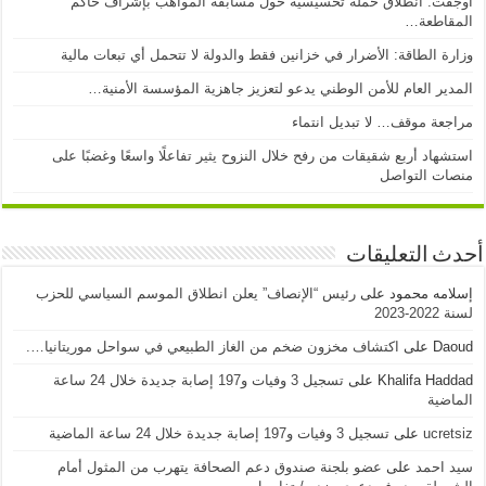
أوجفت: انطلاق حملة تحسيسية حول مسابقة المواهب بإشراف حاكم
المقاطعة…
وزارة الطاقة: الأضرار في خزانين فقط والدولة لا تتحمل أي تبعات مالية
المدير العام للأمن الوطني يدعو لتعزيز جاهزية المؤسسة الأمنية…
مراجعة موقف… لا تبديل انتماء
استشهاد أربع شقيقات من رفح خلال النزوح يثير تفاعلًا واسعًا وغضبًا على
منصات التواصل
أحدث التعليقات
إسلامه محمود
على
رئيس “الإنصاف” يعلن انطلاق الموسم السياسي للحزب
لسنة 2022-2023
Daoud
على
اكتشاف مخزون ضخم من الغاز الطبيعي في سواحل موريتانيا….
Khalifa Haddad
على
تسجيل 3 وفيات و197 إصابة جديدة خلال 24 ساعة
الماضية
ucretsiz
على
تسجيل 3 وفيات و197 إصابة جديدة خلال 24 ساعة الماضية
سيد احمد
على
عضو بلجنة صندوق دعم الصحافة يتهرب من المثول أمام