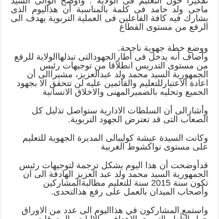
تفكيرا حول التعليم فى الولاية . وأوضح الوالى السيد
للتعليم
ماحى ولد حامد فى كلمة بالمناسبة أن هذاليوم الذى
مغلقة
يشارك فيه كافة الفاعلين فى العملية التربوية يهدف الى
الرفع من مستوى القطاع
ووضع خطة جهوية ناجحة.
وأضاف أنه يدخل فى أطارالجهودالتى تبذلهاالولاية للرفع
من مستوى التدريس انطلاقا من توجيهات رئيس
الجمهورية السيد محمد ولد عبدالعزيز، مشيراالى أن
اعادة الاعتبارللتعليم والقائمين عليه لن تتحقق الا بجهود
الجميع وتحليه بالضميرالمهنى والاخلاق الانسانية
وأشارالى أن السلطات الادارية ستواصل تذليل كل
الصعاب التى قد تعترض الجهود التربوية.
وكانت السيدة عيشة كوليبالى المديرة الجهوية للتعليم
على مستوى نواكشوط الغربية
قدأوضحت أن هذا اليوم يشكل ترجمة لتوجيهات رئيس
الجمهورية السيد محمد ولد عبد العزيز الهادفة الى ان
تكون سنة 2015 سنة للتعليم مطالبةالمشاركين
وأصحاب الميدان بالعمل على رفع هذالتحدى.
واستمع المشاركون في هذااليوم الى عدد من الاوراق
حول التأطيرالتربوى الاهداف و الاليات والمعوقات .