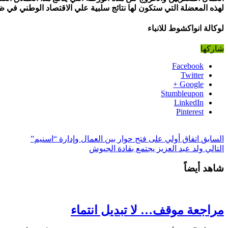
لهذه المعضلة التي ستكون لها نتائج سلبية علي الاقتصاد الوطني في ظ
لوكالة انواكشوط للانباء
شاركها
Facebook
Twitter
Google +
Stumbleupon
LinkedIn
Pinterest
السابق
اتفاق أولي على فتح حوار بين العمال وإدارة “اسنيم”
التالي
ولد عبد العزيز يجتمع بقادة الجيوش
شاهد أيضاً
مراجعة موقف… لا تبديل انتماء