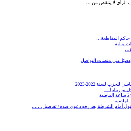
ف الرأي لا ينتقص من …
 حاكم المقاطعة…
ات مالية
ية…
وغضبًا على منصات التواصل
لحزب لسنة 2022-2023
 موريتانيا….
ثول أمام الشرطة بعد رفع دعوى ضده / تفاصيل…….