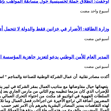
الحبل”
أوجفت: انطلاق حملة تحسيسية حول مسابقة المواهب بإ
عمال
اسنيم
‏أسبوع واحد مضت
في
انواذيبو
يدخلون
وزارة الطاقة: الأضرار في خزانين فقط والدولة لا تتحمل أي
في
إضراب
مفتوح
‏أسبوعين مضت
مغلقة
المدير العام للأمن الوطني يدعو لتعزيز جاهزية المؤسسة ا
‏أسبوعين مضت
أكدت مصادر نقابية أن عمال الشركة الوطنية للصناعة والمناجم ” اسن
بتعهداتها حيال مفاوضاتها مع مناديب العمال بمقر الشركة في لبير ينو
للَإضراب الذي كان مزمعا تنظيمه يوم الثاني من مارس الجاري بعد إ
السلطات الجهوية في انواذيبو قد مكنت من احتواء التحرك العمالي 
المضربين أضافة الي تراجع الأخيرة عن اجراءات فصل العمال وما تلاها
لهذه التفاهمات بمدير المصادر البشرية يخبرهم بأن الامر تغير حسب
العمال المضربين والخروج من هذه الورطة التي يدفع هذا العملاق الصن