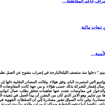
شراف حاكم المقاطعة…
 تبعات مالية
لأمنية…
يم ” دخلوا منذ منتصف الليلة
البارحة في إضراب مفتوح عن العمل نظرا 
اذيبو التي استمرت لايام. وفق هؤلاء. وقالت المصادر النقابية ذاتها إ
رسال إشعار للشركة بذلك حسب هؤلاء. و من جهة كانت المفاوضات المار
والدخول في مفاوضات نتجت عنها تفاهمات تتعلق بطلب عمال انواذيبو
 من تدابير وهو الامر الذي كان من المقرر أن بيدأ العمل في تنفيذه ال
 مصادرنا. وفي ذات السياق تشير مصادرنا إلي ان السلطات الجهوية ف
اعي نتائجها كما تدفعه الشغلية وسكان ازويرات والذي بدأ يمتد لمدين