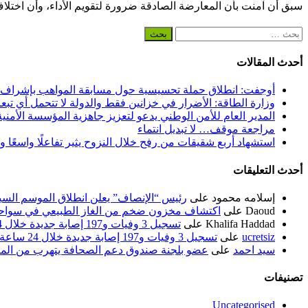
سبق أن آمنت بأن المعارضة الصادقة ضرورة لتقويم الأداء، وأن اختلا
البحث
عن:
أحدث المقالات
أوجفت: انطلاق حملة تحسيسية حول مسابقة المواهب بإشراف
وزارة الطاقة: الأضرار في خزانين فقط والدولة لا تتحمل أي تبع
المدير العام للأمن الوطني يدعو لتعزيز جاهزية المؤسسة الأمن
مراجعة موقف… لا تبديل انتماء
استشهاد أربع شقيقات من رفح خلال النزوح يثير تفاعلًا واسعًا 
أحدث التعليقات
إسلامه محمود
على
رئيس “الإنصاف” يعلن انطلاق الموسم السياسي ل
Daoud
على
اكتشاف مخزون ضخم من الغاز الطبيعي في سواحل
Khalifa Haddad
على
تسجيل 3 وفيات و197 إصابة جديدة خلال 24 ساعة الماضية
ucretsiz
على
تسجيل 3 وفيات و197 إصابة جديدة خلال 24 ساعة الماضية
سيد احمد
على
عضو بلجنة صندوق دعم الصحافة يتهرب من الم
تصنيفات
Uncategorised