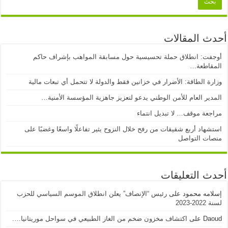
أحدث المقالات
أوجفت: انطلاق حملة تحسيسية حول مسابقة المواهب بإشراف حاكم
المقاطعة…
وزارة الطاقة: الأضرار في خزانين فقط والدولة لا تتحمل أي تبعات مالية
المدير العام للأمن الوطني يدعو لتعزيز جاهزية المؤسسة الأمنية…
مراجعة موقف… لا تبديل انتماء
استشهاد أربع شقيقات من رفح خلال النزوح يثير تفاعلًا واسعًا وغضبًا على
منصات التواصل
أحدث التعليقات
إسلامه محمود
على
رئيس “الإنصاف” يعلن انطلاق الموسم السياسي للحزب
لسنة 2022-2023
Daoud
على
اكتشاف مخزون ضخم من الغاز الطبيعي في سواحل موريتانيا….