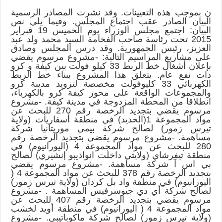
ن بموجب هذه التعيينات. وقد نشرت المصادر الرسمية
البيان الصادر عقب اجتماع المجلس. وفيما يلي نص
البيان: اجتمع مجلس الوزراء يوم الخميس 19 فبراير
2015 تحت رئاسة صاحب الفخامة السيد محمد ولد عبد
العزيز، رئيس الجمهورية. وقد درس المجلس وصادق
على مشاريع المراسيم التالية: -مشروع مرسوم يقضي
بإعلان أشغال خط الربط 33 كيلو فولت بين كيفة و كرو
ذات نفع عام. يتعلق هذا المشروع ببناء خط الربط
الكهربائي 33 كليوفولت مخصصة لتزويد مدينة كرو
والمجموعات الواقعة على محور كيفة كرو بالكهرباء،
انطلاقا من المحطة المزدوجة في مدينة كيفة. -مشروع
مرسوم يقضي بتجديد الرخصة رقم 270 للبحث عن
مواد المجموعة 1(الحديد) في منطقة أسفاريات (ولاية
تيرس زمور) لصالح شركة بيمي موريتانيا شركة
مساهمة. -مشروع مرسوم يقضي بتجديد الرخصة رقم
280 للبحث عن مواد المجموعة 4 (اليورانيوم) في
منطقة تيفرشاي (ولايتي داخلت انواذيبو إنشيري) لصالح
بي اس آ شركة مساهمة. -مشروع مرسوم يقضي
بتجديد الرخصة رقم 378 للبحث عن مواد المجموعة 4 (
اليورانيوم) في منطقة واد بل كردان (ولاية تيرس زمور)
لصالح شركة أي دي جيوسرفيس المساهمة . -مشروع
مرسوم يقضي بتجديد الرخصة رقم 407 للبحث عن
مواد المجموعة 4 ( اليورانيوم) في منطقة أويد لخشب
(ولاية تيرس زمور) لصالح شركة ماكوباتيبى. -مشروع