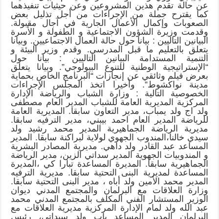
عن حالة تقدم هذين المشروعين وعن حيثيات تنفيذهما
كما يقترح جملة من الإجراءات من أجل تذليل بعض
الصعوبات وإكمال الأعمال الجارية في آجال مقبولة.
وقدمت وزيرة الشؤون الاجتماعية و الطفولة و الأسرة
البيانين التاليين : بيانا حول حالة العمال الاجتماعيين. وبيانا
يتعلق بالتعليم ما قبل المدرسي. وقدم وزير البيئة و
التنمية المستدامة البيانين التاليين : بيانا حول
“الإستراتيجية الوطنية للتنوع البيولوجي”. وبيانا يتعلق
بعرض فيلم وثائقي عن إنجازات “البرنامج الخاص بحماية
مدينة نواكشوط”. وأخيرا اتخذ المجلس الإجراءات
الخصوصية التالية : وزارة الشباب والرياضة الإدارة
المركزية المديرية العامة للشباب المدير العام مصطفى
ولد اج ولد يمباب، مدير التعاون سابقا. المديرية العامة
للرياضة المدير العام احمد بيبني، مدير الترفيه سابقا.
مديرية الرياضة الجماهيرية المدير محمد رشيد ولد
سيدي خالنا،المندوب الجهوي لولاية لبراكنة سابقا. المدير
المساعد عبد القادر ولد داهي. مديرية المصادر البشرية
و المندوبيات الجهوية المدير سداتي الزين، مدير الرياضة
الجماهيرية سابقا. المديرة المساعدة تبارا كي ،المديرة
المساعدة لمديرية البنى التحتية سابقا. مديرية الترفيه
المدير محمد الأمين ولد أباه ، مدير البنى التحتية سابقا.
وزارة العلاقات مع البرلمان والمجتمع المدني ديوان
الوزير المستشار الفني المكلف بالمجتمع المدني محمد
عبد الله ولد لمام الإدارة المركزية مديرية العلاقات مع
البرلمان المدير المساعد باب ولد سيداتي، رئيس