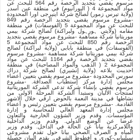
مرسوم يقضي بتجديد الرخصة رقم 564 للبحث عن
مواد المجموعة 4 ( اليورانيوم) في منطقة عين أسدر
(ولاية تيرس زمور) لصالح شركة اينيرجى اورا المحدودة
-مشروع مرسوم يقضي بتجديد الرخصة رقم 849
للبحث عن مواد المجموعة 5 (الفوسفات) في منطقة
مقامه (ولايتي ہورہول ولبراكنة) لصالح شركة بيمي
موريتانيا شركة مساهمة -مشروع مرسوم يقضي بتجديد
الرخصة رقم 850 للبحث عن مواد المجموعة 5
(الفوسفات) في منطقة بابابى (ولاية لبراكنة) لصالح
شركة بيمي موريتانيا شركة مساهمة -مشروع مرسوم
يقضي بتجديد الرخصة رقم 1164 للبحث عن مواد
المجموعة 2 ( الذهب والمواد المصاحبة) في منطقة
احديبت بلاعه (ولاية إنشيري) لصالح شركة دراك
سورس المحدودة -مشروع مرسوم يقضي بتعيين أعضاء
مجلس إدارة مركز إستطباب الصداقة. -مشروع
مرسوم يقضي بإنشاء شركة تدعى الشركة الموريتانية
لمنتجات الألبان وستبدأ الشركة المرحلة الاولى من
نشاطها في مدينة النعمة بالحوض ارقي خلال الاشهر
القادمة. -مشروع مرسوم يقضي بتعيين رئيس و أعضاء
مجلس إدارة المعهد العالي للمحاسبة و إدارة
المؤسسات. وقدم وزير الشؤون الخارجية والتعاون
عرضا عن الوضع الدولي. وقدم وزير الداخلية
واللامركزية بيانا عن الحالة في الداخل. وقدم وزير
المياه و الصرف الصحي بيانا حول تقدم مشروعي
سيليبابي-كوري و آفطوط الشرقي. يقدم البيان حصيلة