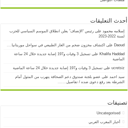
أحدث التعليقات
إسلامه محمود
على
رئيس “الإنصاف” يعلن انطلاق الموسم السياسي للحزب
لسنة 2022-2023
Daoud
على
اكتشاف مخزون ضخم من الغاز الطبيعي في سواحل موريتانيا….
Khalifa Haddad
على
تسجيل 3 وفيات و197 إصابة جديدة خلال 24 ساعة
الماضية
ucretsiz
على
تسجيل 3 وفيات و197 إصابة جديدة خلال 24 ساعة الماضية
سيد احمد
على
عضو بلجنة صندوق دعم الصحافة يتهرب من المثول أمام
الشرطة بعد رفع دعوى ضده / تفاصيل…….
تصنيفات
Uncategorised
أخبار المغرب العربي