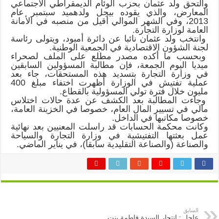
والتحق ولد عثمان بحزب الوئام الديمقراطي الاجتماعي
المعارض، والذي يقوده بيجل ولدهميد سبتمبر عام
2013، وفي الشهر الموالي أقيل من منصبه في الأمانة
العامة لوزارة التجارة.
وانتخب ولد عثمان نائبا عن دائرة أمبود، ويتولى رئاسة
لجنة الشؤون الاقتصادية في الجمعية الوطنية.
وبحسب ما أكده مصدر مطلع على الملف لصحراء
ميديا اليوم الجمعة، فإن مطالبة المسؤولين السابقين
في وزارة التجارة بتسديد هذه المستحقات، جاء بعد
عملية تفتيش في الوزارة أظهرت اختفاء مبلغ 400
مليون خلال فترة تولي المسؤولية بالقطاع.
وجاءت المطالبة بعد الكشف عن عدة حالات اختلاس
مالي في تسيير المال العام، خصوصا في الخزينة العامة،
خصوصا مكاتبها في الداخل.
وكانت محكمة الحسابات قد راسلت المعنيين بعد نهائية
عمل بعثتها التفتيشية في وزارة التجارة والسياحة
والصناعة (والصناعة التقليدية سابقا)، في يناير الماضي.
السابق
عاجل : انتحار السيدة فاطمة بنت