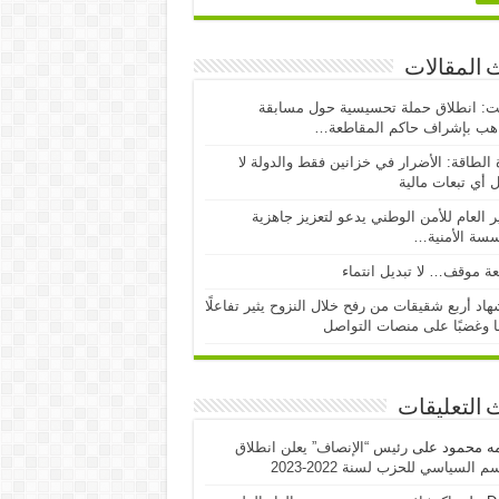
 المقالات
ت: انطلاق حملة تحسيسية حول مسابقة
اهب بإشراف حاكم المقاطعة…
 الطاقة: الأضرار في خزانين فقط والدولة لا
 أي تبعات مالية
ر العام للأمن الوطني يدعو لتعزيز جاهزية
سسة الأمنية…
ة موقف… لا تبديل انتماء
اد أربع شقيقات من رفح خلال النزوح يثير تفاعلًا
ا وغضبًا على منصات التواصل
 التعليقات
مه محمود
على
رئيس “الإنصاف” يعلن انطلاق
 السياسي للحزب لسنة 2022-2023