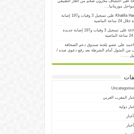
D
على
اكتشاف مخزون ضخم من الغاز الطبيعي
احل موريتانيا….
Khalifa H
على
تسجيل 3 وفيات و197 إصابة
24 ساعة الماضية
ucr
على
تسجيل 3 وفيات و197 إصابة جديدة
ية
احمد
على
عضو بلجنة صندوق دعم الصحافة
 من المثول أمام الشرطة بعد رفع دعوى ضده /
يل…….
فات
Uncategoris
بار المغرب العربي
بار دولية
أخبار
أخبار