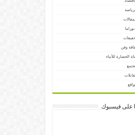
اقتصاد
رياضة
مقالات
نوراما
قيقات
افة وفن
اة الحضارة للأنباء
جتمع
ابلات
اقع
ا على فيسبوك