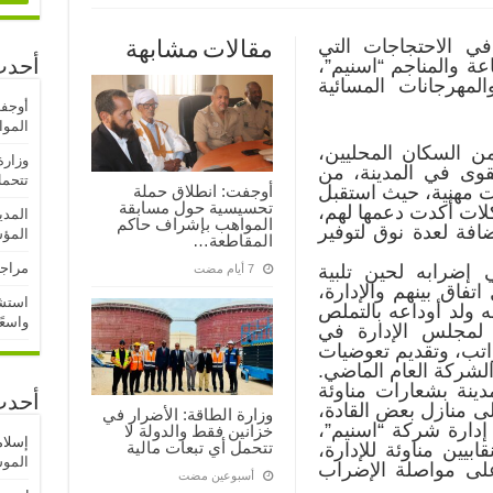
ي الاحتجاجات التي
مقالات مشابهة
عة والمناجم “اسنيم”،
أحدث
لمهرجانات المسائية
أوجف
المو
 السكان المحليين،
وزارة
قوى في المدينة، من
تتحمل
أوجفت: انطلاق حملة
ت مهنية، حيث استقبل
تحسيسية حول مسابقة
لات أكدت دعمها لهم،
المدي
المواهب بإشراف حاكم
افة لعدة نوق لتوفير
المؤ
المقاطعة…
مراجع
إضرابه لحين تلبية
فاق بينهم والإدارة،
استشه
 ولد أوداعه بالتملص
واسعً
 لمجلس الإدارة في
واتب، وتقديم تعوضيات
الشركة العام الماضي.
دينة بشعارات مناوئة
أحدث
ى منازل بعض القادة،
وزارة الطاقة: الأضرار في
 إدارة شركة “اسنيم”،
خزانين فقط والدولة لا
إسلا
تتحمل أي تبعات مالية
بيين مناوئة للإدارة،
الموسم
لى مواصلة الإضراب
‏أسبوعين مضت