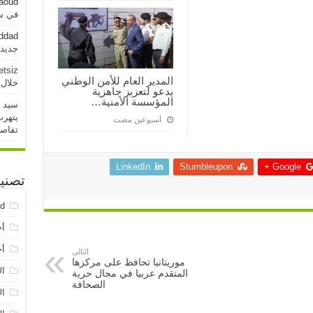
aoud
في سو
addad
جديدة خلال 
etsiz
المدير العام للأمن الوطني
خلال 24 ساعة الماض
يدعو لتعزيز جاهزية
المؤسسة الأمنية…
سيد 
يتهرب
‏أسبوعين مضت
تفاص
LinkedIn
Stumbleupon
Google +
تصني
ed
أخ
أخ
التالي
موريتانيا تحافظ على مركزها
ال
المتقدم عربيا في مجال حرية
الصحافة
ال