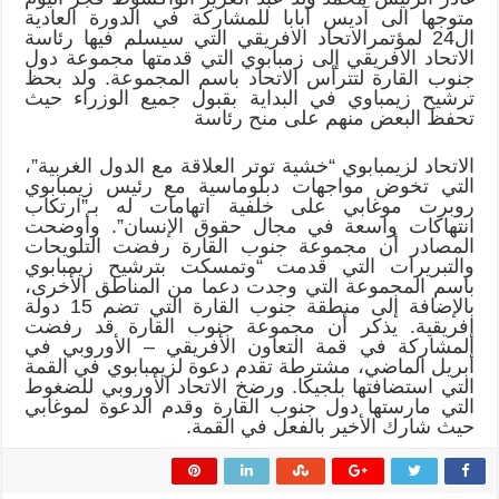
يغادر
متوجها الى آديس آبابا للمشاركة في الدورة العادية
انواكشوط
لتسليم
ال24 لمؤتمرالاتحاد الافريقي التي سيسلم فيها رئاسة
رئاسة
الاتحاد الافريقي إلى زمبابوي التي قدمتها مجموعة دول
الاتحاد
جنوب القارة لتترأس الاتحاد باسم المجموعة. ولد بحظ
الافريقي
مغلقة
ترشيح زيمباوي في البداية بقبول جميع الوزراء حيث
تحفظ البعض منهم على منح رئاسة
الاتحاد لزيمبابوي “خشية توتر العلاقة مع الدول الغربية”،
التي تخوض مواجهات دبلوماسية مع رئيس زيمبابوي
روبرت موغابي على خلفية اتهامات له بـ”ارتكاب
انتهاكات واسعة في مجال حقوق الإنسان”. وأوضحت
المصادر أن مجموعة جنوب القارة رفضت التلويحات
والتبريرات التي قدمت “وتمسكت بترشيح زيمبابوي
باسم المجموعة التي وجدت دعما من المناطق الأخرى،
بالإضافة إلى منطقة جنوب القارة التي تضم 15 دولة
إفريقية. يذكر أن مجموعة جنوب القارة قد رفضت
المشاركة في قمة التعاون الأفريقي – الأوروبي في
أبريل الماضي، مشترطة تقدم دعوة لزيمبابوي في القمة
التي استضافتها بلجيكا. ورضخ الاتحاد الأوروبي للضغوط
التي مارستها دول جنوب القارة وقدم الدعوة لموغابي
حيث شارك الأخير بالفعل في القمة.