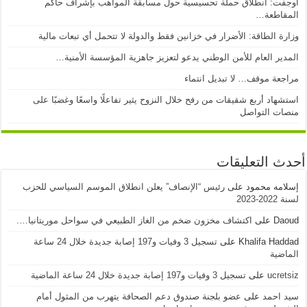
أوجفت: انطلاق حملة تحسيسية حول مسابقة المواهب بإشراف حاكم
المقاطعة…
وزارة الطاقة: الأضرار في خزانين فقط والدولة لا تتحمل أي تبعات مالية
المدير العام للأمن الوطني يدعو لتعزيز جاهزية المؤسسة الأمنية…
مراجعة موقف… لا تبديل انتماء
استشهاد أربع شقيقات من رفح خلال النزوح يثير تفاعلًا واسعًا وغضبًا على
منصات التواصل
أحدث التعليقات
إسلامه محمود
على
رئيس “الإنصاف” يعلن انطلاق الموسم السياسي للحزب
لسنة 2022-2023
Daoud
على
اكتشاف مخزون ضخم من الغاز الطبيعي في سواحل موريتانيا….
Khalifa Haddad
على
تسجيل 3 وفيات و197 إصابة جديدة خلال 24 ساعة
الماضية
ucretsiz
على
تسجيل 3 وفيات و197 إصابة جديدة خلال 24 ساعة الماضية
سيد احمد
على
عضو بلجنة صندوق دعم الصحافة يتهرب من المثول أمام