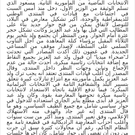
الانتخابات الماضية من المأمورية الثانية. مسعود الذي
تسلم الوثيقة من الوزير الأول، دخل منذ أمس السبت
في اجتماعات مع قيادات في المنتدى الوطني
للديمقراطية والوحدة، أكبر تشكيل معارض في البلاد،
للتوصل لاتفاق يمكن من فتح حوار جديد بناء على
المطالب التي قبل بها ولد عبد العزيز وكانت تشكل حجر
عثرة أمام الحوار. ومن المنتظر أن يجتمع ولد بلخير يوم
الثلاثاء المقبل برؤساء كتلة المعاهدة من أجل التناوب
السلمي على السلطة، لإصدار موقف من المساعي
الجديدة. في غضون ذلك أكدت المصادر التي تحدثت
لـ”صحراء ميديا” أن قبول ولد عبد العزيز بجميع النقاط
مع إضافة انتخابات رئاسية مبكرة، أحدث حالة من عدم
الإجماع وتباين وجهات النظر داخل المنتدى. وقال
المصدر إن أغلب قيادات المنتدى تعتقد أنه يجب ترك ولد
عبد العزيز يكمل مأموريته مع انتزاع تنازلات كبيرة تتعلق
بتسيير البلد والشفافية التامة في الانتخابات البرلمانية
المبكرة؛ فيما تدفع الأقلية باتجاه الاستعداد لانتخابات
رئاسية مبكرة تحوضها المعارضة بقوة. وكان ولد عبد
العزيز قد أبدى مطلع يناير الجاري استعداده للدخول في
حوار سياسي شامل مع جميع الطيف السياسي، وهو ما
قال المنتدى إنه غير جاد والهدف منه الاستهلاك
الإعلامي، وفق تعبير المنتدى. ومنذ أكثر من ست سنوات
وأغلب أحزاب المعارضة الراديكالية في قطيعة تامة مع
النظام الحاكم، رغم أن محاولات كثيرة سبق أن جرت
من دون أن تفضي إلى حوار شامل، كان آخرها جلسات