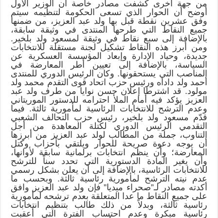
من جهة أخرى كشفت مصادر خاصة أن الوزير الأول
أوضح أن الحوار الذي تسعى الحكومة لتنظيمه سيتم
وفق عشرين نقطة قبل بها ولد عبد العزيز، من ضمنها
جميع النقاط التي طرحها المنتدى في وثيقة سابقة،
بالإضافة إلى سبع نقاط في وثيقة لمسعود ولد بلخير.
ومن أبرز هذه النقاط تشكيل لجنة مستقلة للانتخابات
جديدة، وحياد الإدارة وإبعاد المؤسسة العسكرية عن
السياسة، بالإضافة إلى تعيين أطر المعارضة في
المناصب التي يستحقونها. وكان الرئيس الدوري للمنتدى
أحمد ولد داداه ورئيس حزب اتحاد قوى التقدم محمد ولد
مولود. قد اشترطا إعلان حسن نوايا من طرف ولد عبد
العزيز يؤكد فيه أمام الملأ احترامه للدستور الموريتاني
وعدم الترشح للانتخابات الرئاسية لمأمورية ثالثة. فيما
قدّم مسعود ولد بلخير، رئيس حزب التحالف الشعبي
التقدمي الرئيس الدوري لكتلة المعاهدة من أجل
التناوب، جملة من المطالب لولد عبد العزيز من أبرزها
أن يوجه دعوة صريحة للحوار ويلتقي بأحزاب وكتل
المعارضة؛ وأن ينظم انتخابات برلمانية سابقة لأوانها،
وأن يغير المادة الدستورية التي تحدد سناً للترشح
للانتخابات الرئاسية، بالإضافة إلى أن يعلن بشكل رسمي
عدم نيته الترشح لمأمورية رئاسية ثالثة. وبحسب ما
أكدته مصادر لـ”صحراء ميديا” فإن ولد عبد العزيز وافق
على جميع النقاط ما عدا المتعلقة بعدم ترشحه لمأمورية
رئاسية ثالثة، وبدلاً من ذلك طالب بتنظيم انتخابات
رئاسية مبكرة وعدم احتساب الفترة التي أعقبت