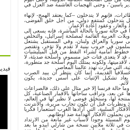
دير ياسين”، وحتى الهجمات الغاشمة ضد العزل في
ئرات، فإنهم لا يتدخلون –كما يعتقد الهمج- لإنهاء
ل يتدخلون كمنتفع دولي، من أجل خلق الفوضى،
الغاز، وعقود إعادة الإعمار.
 في حالة سوريا بالحالة المباشرة، فإنه يسعى إلى
يلات العربية القائمة لمصلحة إسرائيل، والتخلص
لى سوريا والعراق ولبنان، وفي المستقبل يشتعل
لمون في حروب بينية لا تقدم ولا تؤخر، وتقتصر
خطوط أمامية لشراء النفط من قبل الميليشيات
قد لا يتعدى فتات خبز مسموم، وأسلحة صديئة، لا
لأقدميتها، ولكونه يمتلك اليوم أسلحة جد متطورة،
ئية، التي صارت تهدد عالمنا المعاصر.
فيديو
فيا القديمة، إنما كان ينتظر أن يبيد الصرب
عاد تشكيل الإثنيات على أسس جديدة، يكون
لآثم.
وما حالة فرنسا إلا خير مثال على ذلك، فالصراعات
رها عن بعد، وتراقب ساحاتها بالأقمار الصناعية، كل
نتجة لها، وستخلق فوضى لا نظير لها في العالم،
 ونظريات قبل أن تكون تجارب مريرة، والأنترنت
كار السلبية، التي أرادها الغرب استعمارا فكريا
ن يحملون الأفكار الهدامة ضد أوطانهم.
وم المسيئة وجودا لأسباب غير مانعة من الارتداد
ت في ثلاثة ملايين نسخة من شارلي ايبدو ما بعد