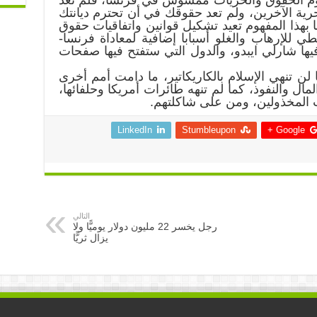
هوم الحقوق والحريات ممسوس في فرنسا، فلم تعد
ية الآخرين، ولم تعد حقوقك في أن تحترم ديانتك
هذا المفهوم تعيد تشكيل قوانين واتفاقيات حقوق
للإرهاب والغلو أسبابا إضافية لمعاداة فرنسا-
يها شارلي ايبدو، والدول التي ستفتح فيها صفحات
لن تنهي الإسلام بالكاريكاتير، ما دامت أمم أخرى
ال والنفوذ، كما لم تنهه طائرات أمريكا وحلفائها،
 المخذولين، ومن على شاكلتهم.
LinkedIn
Stumbleupon
Google +
التالي
رجل يخسر 22 مليون دولار يوميًّا ولا
يزال ثريًّا