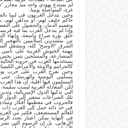
لم يستدع يهودي واحد منذ مجازر “
غزة، المتواصلة يوميا.
وحين يتدخل الغربيون في ليبيا بالطا
حاكم حليف لهم، أو مداهن لهم، ب
وتعميم الدمار، والحصول على النفط و
وإذا لم يتدخل الغرب بما فيه فرنسا
خلق بؤرة صراع واسعة، وإنهاء الدو
من متشددين إسلاميين بالتهجير إ
الشرق “الأوسخ” كله، وينشغل المس
مهمة الجيوش الغربية على تأمين 
المتصارعة، والمسلحين بثمن بخس، 
يستخدمها الغرب في حروبه الحالية، 
كالجراثيم والأوبئة والأمراض الكيميا
وحين تفرج الغرب على حرب يوغسلا
مسلمي البوسنة والهرسك، حتى ي
المسلمون فيها أقلية، إن هذا الغرب 
لكن المعادلة الغربية ليست سليمة، 
التي تذكيها الدول الإمبريالية، وتدي
تلك الصراعات ستعبر إلى الدول الم
فالحروب في معظمها أفكار ومبادئ
في حد ذاته حمل إلى الغرب ذات الأف
للعالم المستضعف، فكثير من الغربيي
في النهاية يمكن اعتبار تجدد الرس
الإرهابي، بل إن الرسوم التي نشر