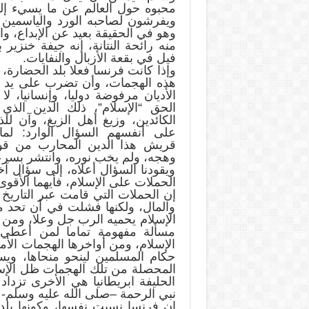
محبوه حول العالم عن ما يسيء إليه
ويفرشون لصاحبه الورد والياسمين 
وهو في الحقيقة بعيد عن الإبداع، 
منه رائحة النتانة، إنه جيفة خنزير
فيل في بقعة الأزبال والنفايات.
وإذا كانت فرنسا فعلا بلد الحضارة، 
هذه الهجمات، وأن تضرب على يد أص
الأديان مرفوضة دوليا، وإنسانيا، ل
الحق “الإسلام”، ذلك الدين الذ
الكائدين، وزيغ أهل الزيغ، وآن لل
على أنفسهم السؤال الوارد: لما
قريش هذا الدين المحارب من قو
وهجه، ولم يخب نوره، وانتشر بسر
ويقودنا السؤال أعلاه، إلى سؤال 
الحملات على الإسلام، فأيهما الأقو
إن الحملات التي قامت عبر التاريخ 
والمال، ولكنها فشلت في أن تحد من
الإسلام يحميه الرب جل وعلا، ومن ه
مسألة مفهومة تماما لمن أعطي 
الإسلام، ومن أواخرها الهجمات الأم
حكام المسلمين لينحو منحاها، وي
المحصلة من تلك الهجمات ظل الإس
الحليفة ابريطانيا هي الأخرى تزداد
نبي الرحمة –صلى الله عليه وسلم- 
إن فرنسا نسيت نفسها، وكونها بل