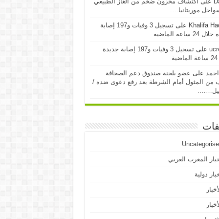
D
على
اكتشاف مخزون ضخم من الغاز الطبيعي
احل موريتانيا….
Khalifa H
على
تسجيل 3 وفيات و197 إصابة
24 ساعة الماضية
ucr
على
تسجيل 3 وفيات و197 إصابة جديدة
ية
احمد
على
عضو بلجنة صندوق دعم الصحافة
 من المثول أمام الشرطة بعد رفع دعوى ضده /
يل…….
فات
Uncategoris
بار المغرب العربي
بار دولية
أخبار
أخبار