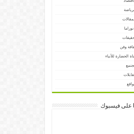
اقتصاد
رياضة
مقالات
نوراما
قيقات
افة وفن
اة الحضارة للأنباء
جتمع
ابلات
اقع
ا على فيسبوك