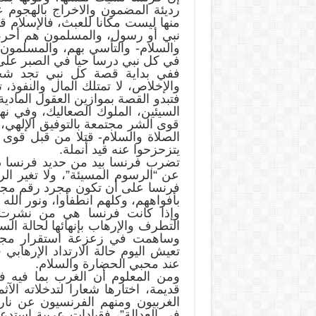
رديئة المضمون والاخراج بالهجوم عل
منها ليست مكانا للعبث، فالإسلام ق
نبي أو رسول، والمسلمون هم أحرص
والسلام- والتأسي بهم، والمسلمون ه
في كل نبي درسا حيا في الصبر على 
ففي بداية قصة كل نبي تجد شخص
والإخلاص، لا تمتلك المال والنفوذ، ت
فتبدو القصة بموازين العقول المادي
السيئين، الملوك الصعاليك، وفي نه
قوى الشر مجتمعة بالتوفيق الإلهي،
الصلاة والسلام- قتلا من قبل قوى 
يتزحزحوا عنه قيد أنملة.
تضرب فرنسا بيد من حديد فرنسا ذا
عن “الرسوم المسيئة”، ولا تغير الر
فرنسا على أن تكون مجرد رقم مجرد 
بأفواههم، وكلهم انطفأوا، ونور الله ل
وإذا كانت فرنسا هي من نشرت 
التطرف والإرهاب بإنهائها لحالة ال
وساهمت في زعزعة استقرار مجتم
تعيش اليوم حالة الارتداد الإرهابي
عند محبي الحضارة والسلام.
ومن المعلوم أن الغرب بما فيه فر
قديمة، اختارها شعارا لتدخلاته الآ
الغربيون ومنهم الفرنسيون عن نار 
في العدالة”، فقيادات عربية استدعي