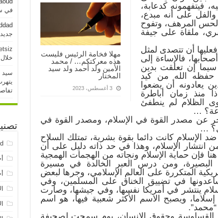
aoud
، فيتفهمونه كدعابة،
في سو
والفل على أنه مبدع،
والحس المرهف، وتفوح
addad
 بري، ملقاة على جيفة
جديدة خلال 
فعليها أن تتصدى لمثل
etsiz
مهلا فخامة الرئيس فليست
حابها، فالإساءة إلى
خلال 24 ساعة الماض
هذه معركتكم… / محمد
ا سيما إن تعلقت بدين
الأمين ولد أحمد ولد سيد
سيد 
ي حفظه الله من كيد
المختار
يتهرب
ذين يعادونه أن يضعوا
3 أغسطس، 2023
تفاص
ذا منذ زمان أباطرة
ى الظلام لم ينطفئ
عة؟ …
آخر عن مصدر القوة في الإسلام، ومصدر القوة في
تصني
ى؟ …
ضد الإسلام كانت دائما بقوة بشرية، تمتلك السلاح
ed
 انتشار الإسلام، وهذا في حد ذاته دليل على أن
نا فإن حماية الإسلام ونجاته من الهجمات الهمجية
أخ
البصيرة، ومن درس العبر الخالدة في مسيرة
ريكية المتكررة على العالم الإسلامي، وجرها لبعض
أخ
ساعدونها في تضييق الخناق على المسلمين، وفي
لام ينتشر في أمريكا نفسها، وفي جيشها، وصارت
ال
 إسلاما، ويصبح الاسم الأكثر شعبية فيها، هو اسم
ال
“محمد”.
د القساوسة وحقوق الإنسان، يوم سمحت لصحيفة