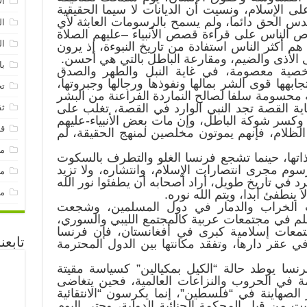
ال
ى الإسلام، ونسيت أن الديانات لا سيما الحقيقية
دس الحق دائما، ولم يسمح بالرسومات العابثة لأي
ال
 الناس على قراءة قصص الأنبياء –عليهم الصلاة
ال
م أكثر الناس استفادة من تاريخ النبوءة، إذ يرون
الأذى والضيم، ومقارعة الباطل بالتي هي أحسن.
با
ية معصومة، في غاية النبل والطهر والصدق
جابهها قوى الشر بمالها ونفوذها ورجالها وجبروتها،
تح
ة محسومة سلفا لصالح النماردة الفراعنة من البشر
اية القصة تجد النبي الوارد في القصة، تغلب على
ثق
 وكسر شوكة الباطل، وإن مات بعض الأنبياء-عليهم
قن
الظلام، فإنهم يموتون مخلصين لمنهج الحقيقة، لم
م
تها، حينما تشجع فرنسا الغلو والتطرف بالسكوت
سوم مجرى انتصارات الإسلام، وانتشاره، ولا تزيد
مق
في تاريخ طويل، أراد أصحابه أن يطفئوا نور الله
مو
ا ينطفئ أبدا، ويتم الله نوره.
الخراب والدمار في دول المسلمين، وشجعت
سلم في مجتمعات عربية كالمجتمع الليبي والسوري،
عات إسلامية كبرى في أفغانستان، فإن فرنسا
تابعن
 في عقر دارها، وتفقد مكانتها بين الدول المحترمة
نسا يوطد حالة “الكيل بمكيالين” كسياسة مقيتة
ثمة في الحروب والنزاعات العالمية، فحين يتغاضى
الصهاينة في “فلسطين”، إنما يكرسون “الانتقائية
ت من قبل المحكمة الجنائية الدولية، وحتى اليوم