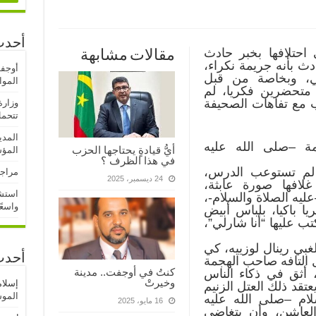
أحدث
ى احتلافها بخبر حادث
مقالات مشابهة
دث بأنه جريمة نكراء،
أوجف
في، وبخاصة من قبل
المو
 متحضرين فكريا، لم
ب مع تفاهات الصحيفة
وزارة
تتحمل
المدي
ة –صلى الله عليه
أيُّ قيادةٍ يحتاجها الحزب
المؤ
في هذا الظرف ؟
ا لم تستوعب الدرس،
مراجع
24 ديسمبر، 2025
افها صورة عابثة،
استشه
ليه الصلاة والسلام-،
واسعً
ا باكيا، بلباس أبيض
ب عليها “أنا شارلي”،
غبي رينال لوزييه، كي
أحدث
ول التافه صاحب الهجمة
كنتُ في أوجفت.. مدينة
 أثق في ذكاء الناس
وخيرتْ
إسلا
عتقد ذلك العتل الزنيم
الموسم
سلام –صلى الله عليه
16 مايو، 2025
عابثين، وأن يتغاضى