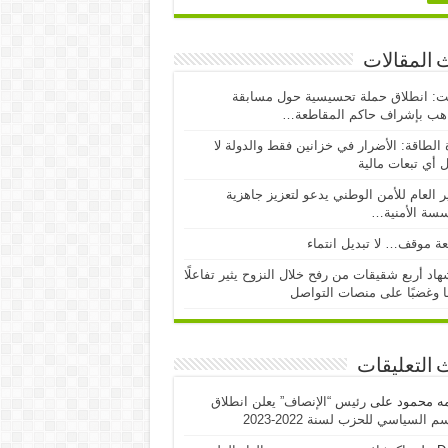
 المقالات
ت: انطلاق حملة تحسيسية حول مسابقة
اهب بإشراف حاكم المقاطعة…
 الطاقة: الأضرار في خزانين فقط والدولة لا
 أي تبعات مالية
ر العام للأمن الوطني يدعو لتعزيز جاهزية
سسة الأمنية…
ة موقف… لا تبديل انتماء
اد أربع شقيقات من رفح خلال النزوح يثير تفاعلًا
ا وغضبًا على منصات التواصل
 التعليقات
مه محمود
على
رئيس “الإنصاف” يعلن انطلاق
 السياسي للحزب لسنة 2022-2023