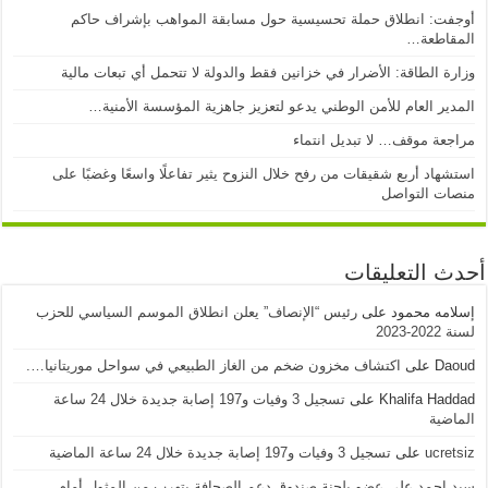
أوجفت: انطلاق حملة تحسيسية حول مسابقة المواهب بإشراف حاكم
المقاطعة…
وزارة الطاقة: الأضرار في خزانين فقط والدولة لا تتحمل أي تبعات مالية
المدير العام للأمن الوطني يدعو لتعزيز جاهزية المؤسسة الأمنية…
مراجعة موقف… لا تبديل انتماء
استشهاد أربع شقيقات من رفح خلال النزوح يثير تفاعلًا واسعًا وغضبًا على
منصات التواصل
أحدث التعليقات
إسلامه محمود
على
رئيس “الإنصاف” يعلن انطلاق الموسم السياسي للحزب
لسنة 2022-2023
Daoud
على
اكتشاف مخزون ضخم من الغاز الطبيعي في سواحل موريتانيا….
Khalifa Haddad
على
تسجيل 3 وفيات و197 إصابة جديدة خلال 24 ساعة
الماضية
ucretsiz
على
تسجيل 3 وفيات و197 إصابة جديدة خلال 24 ساعة الماضية
سيد احمد
على
عضو بلجنة صندوق دعم الصحافة يتهرب من المثول أمام