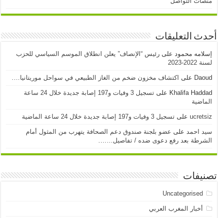
منصات التواصل
أحدث التعليقات
إسلامه محمود
على
رئيس “الإنصاف” يعلن انطلاق الموسم السياسي للحزب
لسنة 2022-2023
Daoud
على
اكتشاف مخزون ضخم من الغاز الطبيعي في سواحل موريتانيا….
Khalifa Haddad
على
تسجيل 3 وفيات و197 إصابة جديدة خلال 24 ساعة
الماضية
ucretsiz
على
تسجيل 3 وفيات و197 إصابة جديدة خلال 24 ساعة الماضية
سيد احمد
على
عضو بلجنة صندوق دعم الصحافة يتهرب من المثول أمام
الشرطة بعد رفع دعوى ضده / تفاصيل…….
تصنيفات
Uncategorised
أخبار المغرب العربي