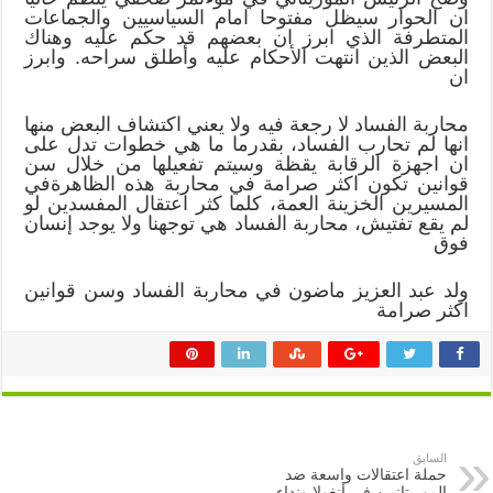
ماضون
ان الحوار سيظل مفتوحا امام السياسيين والجماعات
في
محاربة
المتطرفة الذي ابرز ان بعضهم قد حكم عليه وهناك
الفساد
البعض الذين انتهت الأحكام عليه وأطلق سراحه. وابرز
وسن
ان
قوانين
اكثر
صرامة
مغلقة
محاربة الفساد لا رجعة فيه ولا يعني اكتشاف البعض منها
انها لم تحارب الفساد، بقدرما ما هي خطوات تدل على
ان اجهزة الرقابة يقظة وسيتم تفعيلها من خلال سن
قوانين تكون اكثر صرامة في محاربة هذه الظاهرةفي
المسيرين الخزينة العمة، كلما كثر اعتقال المفسدين لو
لم يقع تفتيش، محاربة الفساد هي توجهنا ولا يوجد إنسان
فوق
ولد عبد العزيز ماضون في محاربة الفساد وسن قوانين
اكثر صرامة
السابق
حملة اعتقالات واسعة ضد
الموريتانيين في أنغولا ونداء