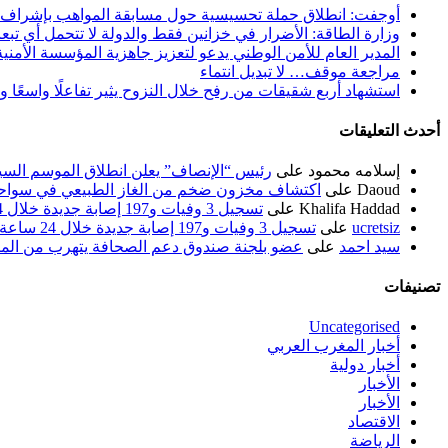
أوجفت: انطلاق حملة تحسيسية حول مسابقة المواهب بإشراف
وزارة الطاقة: الأضرار في خزانين فقط والدولة لا تتحمل أي تبع
المدير العام للأمن الوطني يدعو لتعزيز جاهزية المؤسسة الأمن
مراجعة موقف… لا تبديل انتماء
استشهاد أربع شقيقات من رفح خلال النزوح يثير تفاعلًا واسعًا 
أحدث التعليقات
إسلامه محمود
على
رئيس “الإنصاف” يعلن انطلاق الموسم السياسي ل
Daoud
على
اكتشاف مخزون ضخم من الغاز الطبيعي في سواحل
Khalifa Haddad
على
تسجيل 3 وفيات و197 إصابة جديدة خلال 24 ساعة الماضية
ucretsiz
على
تسجيل 3 وفيات و197 إصابة جديدة خلال 24 ساعة الماضية
سيد احمد
على
عضو بلجنة صندوق دعم الصحافة يتهرب من الم
تصنيفات
Uncategorised
أخبار المغرب العربي
أخبار دولية
الأخبار
الأخبار
الاقتصاد
الرياضة