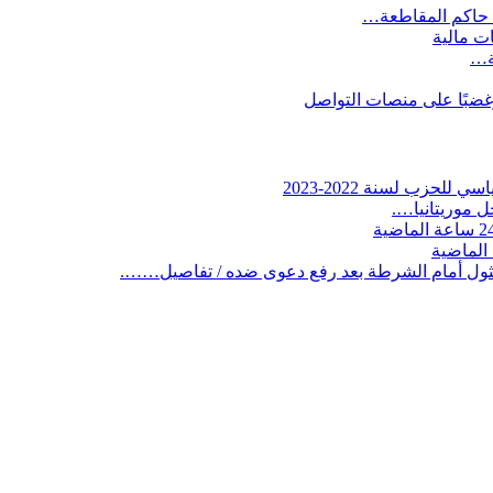
 حاكم المقاطعة…
ات مالية
ية…
وغضبًا على منصات التواصل
لحزب لسنة 2022-2023
 موريتانيا….
ثول أمام الشرطة بعد رفع دعوى ضده / تفاصيل…….