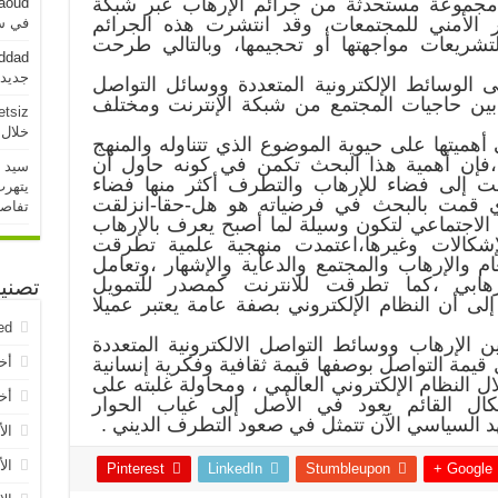
مجموعة مستحدثة من جرائم الإرهاب عبر شبكة
aoud
ار الأمني للمجتمعات، وقد انتشرت هذه الجرائم
في سو
شريعات مواجهتها أو تحجيمها، وبالتالي طرحت
addad
جديدة خلال 
ى الوسائط الإلكترونية المتعددة ووسائل التواصل
 بين حاجيات المجتمع من شبكة الإنترنت ومختلف
etsiz
خلال 24 ساعة الماض
هميتها على حيوية الموضوع الذي تتناوله والمنهج
يها،فإن أهمية هذا البحث تكمن في كونه حاول أن
سيد 
ت إلى فضاء للإرهاب والتطرف أكثر منها فضاء
يتهرب
ي قمت بالبحث في فرضياته هو هل-حقا-انزلقت
تفاص
 الاجتماعي لتكون وسيلة لما أصبح يعرف بالإرهاب
لإشكالات وغيرها،اعتمدت منهجية علمية تطرقت
عام والإرهاب والمجتمع والدعاية والإشهار ،وتعامل
هابي ،كما تطرقت للانترنت كمصدر للتمويل
تصني
 إلى أن النظام الإلكتروني بصفة عامة يعتبر عميلا
ed
ن الإرهاب ووسائط التواصل الالكترونية المتعددة
 قيمة التواصل بوصفها قيمة ثقافية وفكرية إنسانية
أخ
ل النظام الإلكتروني العالمي ، ومحاولة غلبته على
أخب
شكال القائم يعود في الأصل إلى غياب الحوار
السياسي الآن تتمثل في صعود التطرف الديني .
الأ
الأ
Pinterest
LinkedIn
Stumbleupon
Google +