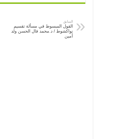
السابق
القول المبسوط في مسألة تقسيم
نواكشوط / د.محمد فال الحسن ولد
أمين