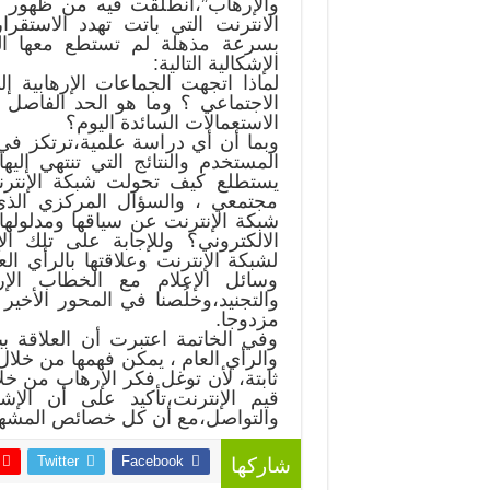
والإرهاب”،انطلقت فيه من ظهور 
الانترنت التي باتت تهدد الاستقر
بسرعة مذهلة لم تستطع معها الت
الإشكالية التالية:
لماذا اتجهت الجماعات الإرهابية إل
الاجتماعي ؟ وما هو الحد الفاصل
الاستعمالات السائدة اليوم؟
وبما أن أي دراسة علمية،ترتكز في أ
المستخدم والنتائج التي تنتهي إل
يستطلع كيف تحولت شبكة الإنترن
مجتمعي ، والسؤال المركزي الذ
شبكة الإنترنت عن سياقها ومدلولها
الالكتروني؟ وللإجابة على تلك ا
لشبكة الإنترنت وعلاقتها بالرأي ال
وسائل الإعلام مع الخطاب الإر
والتجنيد،وخلُصنا في المحور الأخير
مزدوجا.
وفي الخاتمة اعتبرت أن العلاقة بي
والرأي العام ، يمكن فهمها من خلال
ثابتة، لأن توغل فكر الإرهاب من خلا
قيم الإنترنت،تأكيد على أن الإ
والتواصل،مع أن كل خصائص المشهد 
Twitter
Facebook
شاركها