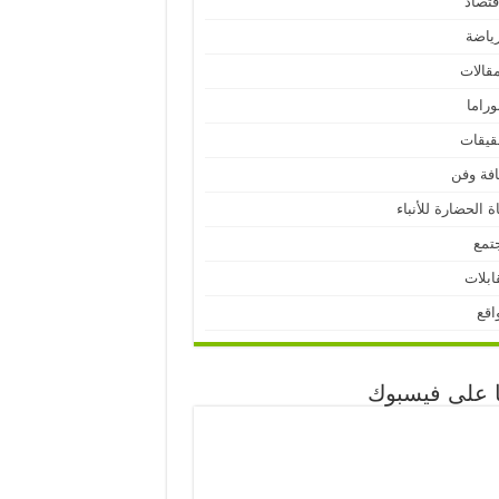
قتصاد
رياضة
مقالات
وراما
قيقات
افة وفن
ة الحضارة للأنباء
تمع
ابلات
اقع
نا على فيسبوك