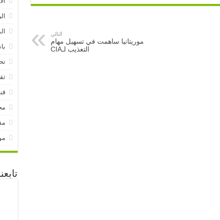
الا
ال
ال
التالي
موريتانيا ساهمت في تسهيل مهام
بان
التعذيب لـCIA
تح
ثق
قنا
مج
مق
مو
تابع