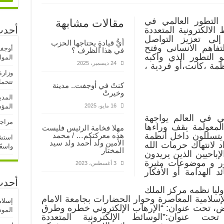
التطور العالمي في
مقالات مشابهة
أحدث
الالكترونية المتعددة
لى تعزيز التواصل
أيُّ قيادةٍ يحتاجها الحزب
فاهم الانسانى وفتح
أوجف
في هذا الظرف ؟
التطور الذي واكبه
المو
24 ديسمبر، 2025
مة ،كانت،أو فردية ،
وزارة
تتحمل
كنتُ في أوجفت.. مدينة
وخيرتْ
المدي
16 مايو، 2025
المؤ
ي في العالم يواجهة
مراجع
المعولمة يقف وراءها
مهلا فخامة الرئيس فليست
يتسللون داخل أنظمة
هذه معركتكم… / محمد
استشه
الأمين ولد أحمد ولد سيد
اد لانتهاك حرمات الله
واسعً
المختار
إباحيين الذين يريدون
 و موضوعات مثيرة
3 أغسطس، 2023
الهدامة أو الأفكار
أحدث
ليا نظمه مركز الملك
لإسلامية المعاصرة وحوار الحضارات بجامعة الامام
إسلا
ض، تحت عنوان: “الإرهاب الإلكتروني خطره وطرق
الموسم
ت عنوان:”الوسائط الإلكترونية المتعددة