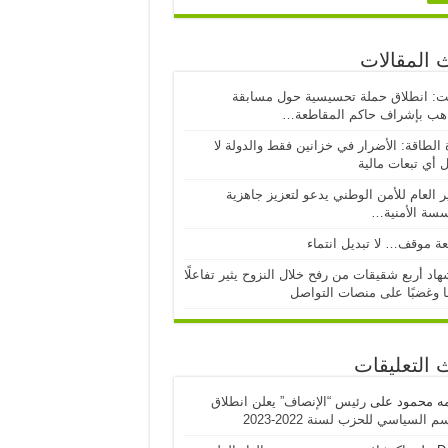
 المقالات
ت: انطلاق حملة تحسيسية حول مسابقة
اهب بإشراف حاكم المقاطعة…
 الطاقة: الأضرار في خزانين فقط والدولة لا
 أي تبعات مالية
ر العام للأمن الوطني يدعو لتعزيز جاهزية
سسة الأمنية…
ة موقف… لا تبديل انتماء
اد أربع شقيقات من رفح خلال النزوح يثير تفاعلًا
ا وغضبًا على منصات التواصل
 التعليقات
مه محمود
على
رئيس “الإنصاف” يعلن انطلاق
 السياسي للحزب لسنة 2022-2023