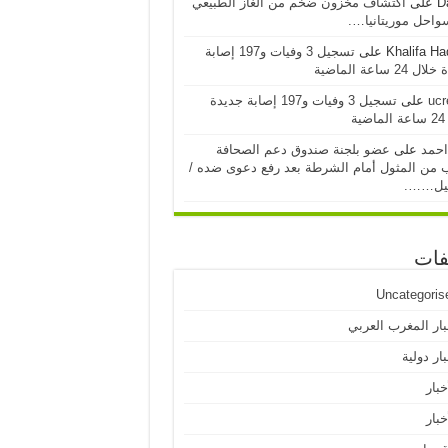
D
على
اكتشاف مخزون ضخم من الغاز الطبيعي
احل موريتانيا….
Khalifa H
على
تسجيل 3 وفيات و197 إصابة
24 ساعة الماضية
ucr
على
تسجيل 3 وفيات و197 إصابة جديدة
ية
احمد
على
عضو بلجنة صندوق دعم الصحافة
 من المثول أمام الشرطة بعد رفع دعوى ضده /
يل…….
فات
Uncategoris
بار المغرب العربي
ار دولية
خبار
خبار