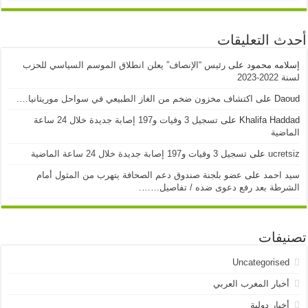
أحدث التعليقات
إسلامه محمود
على
رئيس “الإنصاف” يعلن انطلاق الموسم السياسي للحزب
لسنة 2022-2023
Daoud
على
اكتشاف مخزون ضخم من الغاز الطبيعي في سواحل موريتانيا….
Khalifa Haddad
على
تسجيل 3 وفيات و197 إصابة جديدة خلال 24 ساعة
الماضية
ucretsiz
على
تسجيل 3 وفيات و197 إصابة جديدة خلال 24 ساعة الماضية
سيد احمد
على
عضو بلجنة صندوق دعم الصحافة يتهرب من المثول أمام
الشرطة بعد رفع دعوى ضده / تفاصيل…….
تصنيفات
Uncategorised
أخبار المغرب العربي
أخبار دولية