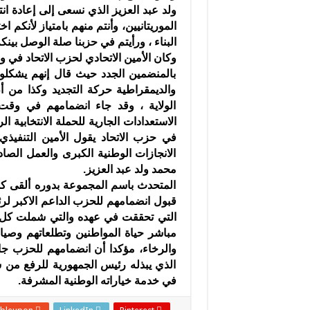
ولد عبد العزيز الذي نسعى إلى إعادة انتخا
الموريتانيين، وأنتم منهم بامتياز لأنكم 
البناء ، ورأيتم في حزبنا صلة الوصل بينك
وكان الأمين الاتحادي لحزب الاتحاد في ول
بالمنضمين الجدد حيث قال إنهم يشكل
والديمقراطية حركة التجديد وكذا من 
الولاية ، وقد جاء انضمامهم في وق
الاستعدادات الجارية للحملة الانتخابية
في حزب الاتحاد يقول الأمين التنفي
الانجازات الوطنية الكبرى والعمل الصا
محمد ولد عبد العزيز.
المتحدث باسم المجموعة بدوره ألقى كلم
قبول انضمامهم للحزب الداعم الاكبر لرئ
التي تحققت في عهده والتي شملت كل من
مباشر حياة المواطنين وتطلعاتهم وصيان
والرخاء، مؤكدا أن انضمامهم للحزب جا
الذي يبذله رئيس الجمهورية للرفع من ش
في خدمة خياراته الوطنية المشرفة.