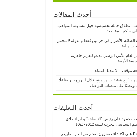
أحدث المقالات
: انطلاق حملة تحسيسية حول مسابقة المواهب
اف حاكم المقاطعة…
 الطاقة: الأضرار في خزانين فقط والدولة لا تتحمل
عات مالية
ر العام للأمن الوطني يدعو لتعزيز جاهزية
سسة الأمنية…
ة موقف… لا تبديل انتماء
اد أربع شقيقات من رفح خلال النزوح يثير تفاعلًا
ا وغضبًا على منصات التواصل
أحدث التعليقات
ه محمود
على
رئيس “الإنصاف” يعلن انطلاق
 السياسي للحزب لسنة 2022-2023
D
على
اكتشاف مخزون ضخم من الغاز الطبيعي