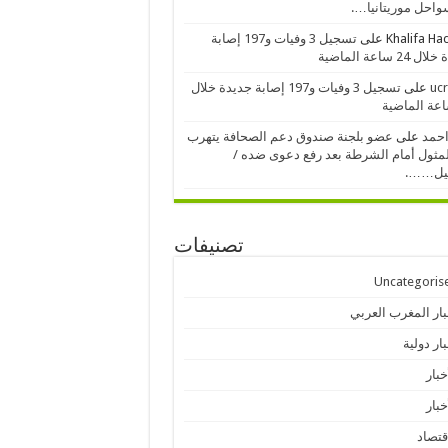
احل موريتانيا….
Khalifa H
على
تسجيل 3 وفيات و197 إصابة
24 ساعة الماضية
ucr
على
تسجيل 3 وفيات و197 إصابة جديدة خلال
احمد
على
عضو بلجنة صندوق دعم الصحافة يتهرب
مثول أمام الشرطة بعد رفع دعوى ضده /
يل…….
تصنيفات
Uncategoris
بار المغرب العربي
ار دولية
خبار
خبار
قتصاد