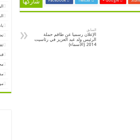
Facebook
Twitter
Google +
Stum
شاركها
ال
ال
بان
السابق
الإعلان رسميا عن طاقم حملة
تح
الرئيس ولد عبد العزيز في رئاسيت
2014 (الأسماء)
ثق
قنا
مج
مق
مو