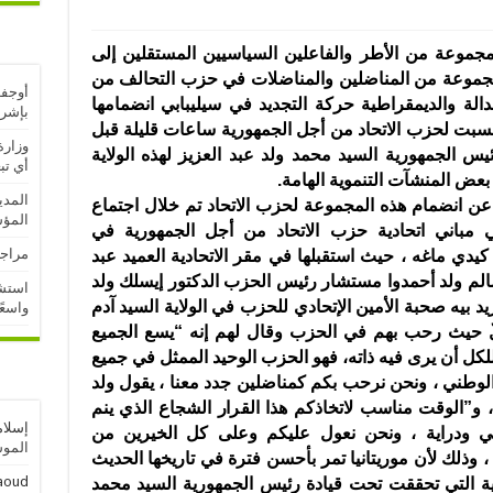
جموعة من الأطر والفاعلين السياسيين المستقلين إلى
موعة من المناضلين والمناضلات في حزب التحالف من
أوجفت
دالة والديمقراطية حركة التجديد في سيليبابي انضمامها
بإشر
سبت لحزب الاتحاد من
أجل الجمهورية ساعات قليلة قبل
وزارة
ئيس الجمهورية السيد محمد ولد عبد العزيز لهذه الولاية
أي تب
بعض المنشآت التنموية الهامة.
المدي
 عن انضمام هذه المجموعة لحزب الاتحاد تم خلال اجتماع
المؤ
مباني اتحادية حزب الاتحاد من أجل الجمهورية في
مراجع
يدي ماغه ، حيث استقبلها في مقر الاتحادية العميد عبد
سالم ولد أحمدوا مستشار رئيس الحزب الدكتور إيسلك ولد
استشه
يد بيه صحبة الأمين الإتحادي للحزب في الولاية السيد آدم
واسعً
ٌ حيث رحب بهم في الحزب وقال لهم إنه “يسع الجميع
لكل أن يرى فيه ذاته، فهو الحزب الوحيد الممثل في جميع
الوطني ، ونحن نرحب بكم كمناضلين جدد معنا ، يقول ولد
، و”الوقت مناسب لاتخاذكم هذا القرار الشجاع الذي ينم
إسلام
 ودراية ، ونحن نعول عليكم وعلى كل الخيرين من
الموسم
، وذلك لأن موريتانيا تمر بأحسن فترة في تاريخها الحديث
aoud
ية التي تحققت تحت قيادة رئيس الجمهورية السيد محمد