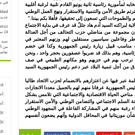
في سو
به لمأمورية رئاسية ثانية يونيو القادم تلبية لرغبة أغلبية
اخترتم طريق الأمن والتنمية والاستقرار ونهج العمل الوطني
addad
جديدة خلال 
م والطموحات التي تسعون إلى تحقيقها، فأهلا بكم بيننا.”
اية لبراكنه السيد
آدم هاد جللٌ
قد عرف في بداية الاجتماع
etsiz
ون مجموعة من مناضلي حزب التحالف من أجل العدالة
24 ساعة الماضية
أطر وفاعلين سياسيين مستقلين لهم وزنهم المعتبر في
سيد 
ت مناسب قبيل زيارة رئيس الجمهورية وكذا في خضم
من ال
تفاص
 الرئاسية، وهم بذلك قد ضربوا عصفورين بحجر واحد ، ونحن
ذي نرحب بهم في حزبهم وهو مكانهم الطبيعي في صف
دق من أجل تنمية البلاد عبر دعم رئيس الجمهورية السيد
ة عبر فيها عن اعتزازهم بالانضمام لحزب الاتحاد طالبا
ed
يس الجمهورية عرفانا منهم لهم بالجميل معددا الانجازات
احي الحياة الاقتصادية والاجتماعية التي تلامس بشكل
أخ
ة السلم الاجتماعي والتضامن الوطني والأمن الاستقرار
أخب
ء رغبة منهم في المشاركة الفاعلة في المجهود الوطني
الأ
أن موريتانيا في المحافل الدولية وأنهم يضعون أنفسهم
الأ
الا