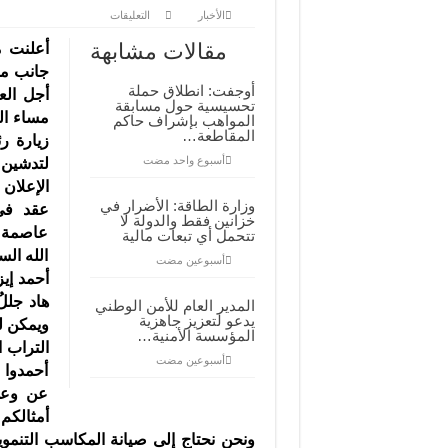
على
الأخبار
التعليقات
انضمام
مجموعة
مقالات مشابهة
أعلنت م
من
أطر
جانب مج
ووجهاء
أوجفت: انطلاق حملة
سيلبابي
أجل الع
تحسيسية حول مسابقة
إلى
مساء ال
المواهب بإشراف حاكم
حزب
الإتحاد
المقاطعة…
زيارة ر
مغلقة
‏أسبوع واحد مضت
لتدشين 
الإعلان
وزارة الطاقة: الأضرار في
عقد في 
خزانين فقط والدولة لا
عاصمة ك
تتحمل أي تبعات مالية
الله ال
‏أسبوعين مضت
أحمد إيز
هاد جلل
المدير العام للأمن الوطني
يدعو لتعزيز جاهزية
ويمكن ل
المؤسسة الأمنية…
التراب 
‏أسبوعين مضت
أحمدوا 
عن وعي
أمثالكم
ونحن نحتاج إلى صيانة المكاسب التنمو