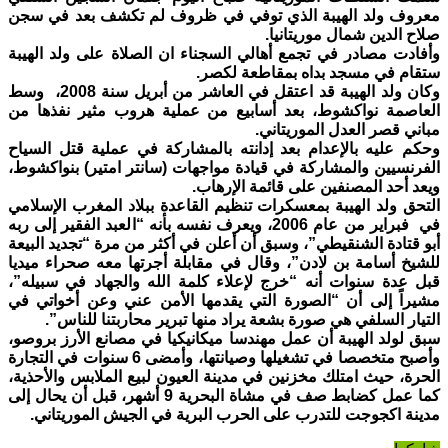
معروف ولد الهيبة الذي توفي في ظروف لم تكشف بعد في سجن
صلاح الدين شمال موريتانيا.
وأفادت مصادر في تجمع أهالي السجناء ان الصلاة على ولد الهيبة
ستقام في مسجد بداه بمقاطعة لكصر.
وكان ولد الهيبة قد اعتقل في العاشر من أبريل سنة 2008، وسط
العاصمة نواكشوط، بعد أسابيع من عملية هروب مثير نفذها من
مباني قصر العدل الموريتاني.
وحكم عليه بالإعدام بعد إدانته بالمشاركة في عملية قتل السياح
الفرنسيين والمشاركة في قيادة مواجهات (سانتر امتير) بنواكشوط،
ويعد أحد المصنفين على قائمة الإرهاب.
التحق ولد الهيبة بمعسكرات تنظيم القاعدة ببلاد المغرب الإسلامي
في فبراير من عام 2006، ويعرف نفسه بأنه “العبد الفقير إلى ربه
أبو قتادة الشنقيطي”، وسبق أن أعلن في أكثر من مرة “تجديد البيعة
للشيخ أسامة بن لادن”، وقال في مقابلة أجرتها معه صحراء ميديا
قبل عدة سنوات أنه “خرج لإعلاء كلمة الله والجهاد في سبيله”،
مشيراً إلى أن “الصورة التي يقدمها الأمن عني وعن أخواتي في
التيار السلفي هي صورة بشعة يراد منها تبرير محاربتنا للناس”.
سبق لولد الهيبة أن عمل مهندسا ميكانيكيا في مصانع الأرز بروصو،
وأصبح متخصصا في تشغيلها وصيانتها، وأمضى 6 سنوات في التجارة
الحرة، حيث امتلك مخزنين في مدينة العيون لبيع الملابس والأحذية،
كما عمل كضابط صف في مشاة البحرية 9 أشهر، قبل أن يحال إلى
مدينة اكجوجت للتدرب على الحرب البرية في الجيش الموريتاني.