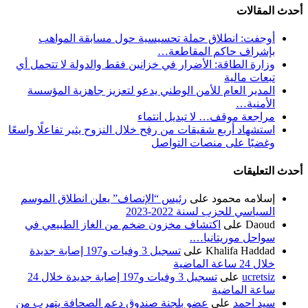
أحدث المقالات
أوجفت: انطلاق حملة تحسيسية حول مسابقة المواهب
بإشراف حاكم المقاطعة…
وزارة الطاقة: الأضرار في خزانين فقط والدولة لا تتحمل أي
تبعات مالية
المدير العام للأمن الوطني يدعو لتعزيز جاهزية المؤسسة
الأمنية…
مراجعة موقف… لا تبديل انتماء
استشهاد أربع شقيقات من رفح خلال النزوح يثير تفاعلًا واسعًا
وغضبًا على منصات التواصل
أحدث التعليقات
إسلامه محمود
على
رئيس “الإنصاف” يعلن انطلاق الموسم
السياسي للحزب لسنة 2022-2023
Daoud
على
اكتشاف مخزون ضخم من الغاز الطبيعي في
سواحل موريتانيا….
Khalifa Haddad
على
تسجيل 3 وفيات و197 إصابة جديدة
خلال 24 ساعة الماضية
ucretsiz
على
تسجيل 3 وفيات و197 إصابة جديدة خلال 24
ساعة الماضية
سيد احمد
على
عضو بلجنة صندوق دعم الصحافة يتهرب من