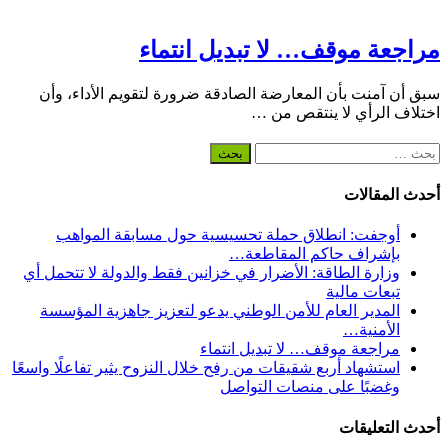
مراجعة موقف… لا تبديل انتماء
سبق أن آمنت بأن المعارضة الصادقة ضرورة لتقويم الأداء، وأن
اختلاف الرأي لا ينتقص من …
البحث
عن:
أحدث المقالات
أوجفت: انطلاق حملة تحسيسية حول مسابقة المواهب
بإشراف حاكم المقاطعة…
وزارة الطاقة: الأضرار في خزانين فقط والدولة لا تتحمل أي
تبعات مالية
المدير العام للأمن الوطني يدعو لتعزيز جاهزية المؤسسة
الأمنية…
مراجعة موقف… لا تبديل انتماء
استشهاد أربع شقيقات من رفح خلال النزوح يثير تفاعلًا واسعًا
وغضبًا على منصات التواصل
أحدث التعليقات