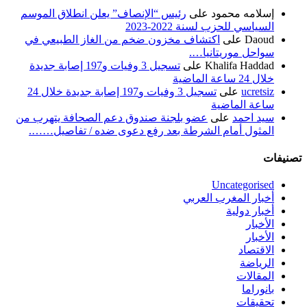
إسلامه محمود
على
رئيس “الإنصاف” يعلن انطلاق الموسم
السياسي للحزب لسنة 2022-2023
Daoud
على
اكتشاف مخزون ضخم من الغاز الطبيعي في
سواحل موريتانيا….
Khalifa Haddad
على
تسجيل 3 وفيات و197 إصابة جديدة
خلال 24 ساعة الماضية
ucretsiz
على
تسجيل 3 وفيات و197 إصابة جديدة خلال 24
ساعة الماضية
سيد احمد
على
عضو بلجنة صندوق دعم الصحافة يتهرب من
المثول أمام الشرطة بعد رفع دعوى ضده / تفاصيل…….
تصنيفات
Uncategorised
أخبار المغرب العربي
أخبار دولية
الأخبار
الأخبار
الاقتصاد
الرياضة
المقالات
بانوراما
تحقيقات