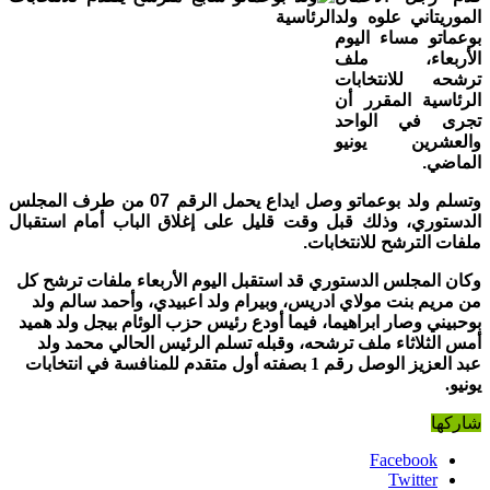
الموريتاني علوه ولد
بوعماتو مساء اليوم
الأربعاء، ملف
ترشحه للانتخابات
الرئاسية المقرر أن
تجرى في ا
لواحد
والعشرين يونيو
الماضي.
وتسلم ولد بوعماتو وصل ايداع يحمل الرقم 07 من طرف المجلس
الدستوري، وذلك قبل وقت قليل على إغلاق الباب أمام استقبال
ملفات الترشح للانتخابات.
وكان المجلس الدستوري قد استقبل اليوم الأربعاء ملفات ترشح كل
من مريم بنت مولاي ادريس، وبيرام ولد اعبيدي، وأحمد سالم ولد
بوحبيني وصار ابراهيما، فيما أودع رئيس حزب الوئام بيجل ولد هميد
أمس الثلاثاء ملف ترشحه، وقبله تسلم الرئيس الحالي محمد ولد
عبد العزيز الوصل رقم 1 بصفته أول متقدم للمنافسة في انتخابات
يونيو.
شاركها
Facebook
Twitter