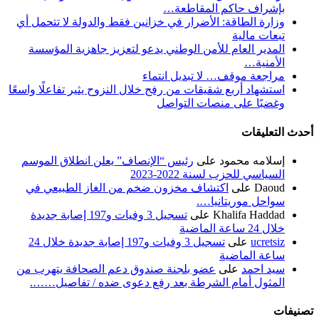
بإشراف حاكم المقاطعة…
وزارة الطاقة: الأضرار في خزانين فقط والدولة لا تتحمل أي
تبعات مالية
المدير العام للأمن الوطني يدعو لتعزيز جاهزية المؤسسة
الأمنية…
مراجعة موقف… لا تبديل انتماء
استشهاد أربع شقيقات من رفح خلال النزوح يثير تفاعلًا واسعًا
وغضبًا على منصات التواصل
أحدث التعليقات
إسلامه محمود
على
رئيس “الإنصاف” يعلن انطلاق الموسم
السياسي للحزب لسنة 2022-2023
Daoud
على
اكتشاف مخزون ضخم من الغاز الطبيعي في
سواحل موريتانيا….
Khalifa Haddad
على
تسجيل 3 وفيات و197 إصابة جديدة
خلال 24 ساعة الماضية
ucretsiz
على
تسجيل 3 وفيات و197 إصابة جديدة خلال 24
ساعة الماضية
سيد احمد
على
عضو بلجنة صندوق دعم الصحافة يتهرب من
المثول أمام الشرطة بعد رفع دعوى ضده / تفاصيل…….
تصنيفات