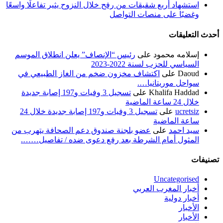
استشهاد أربع شقيقات من رفح خلال النزوح يثير تفاعلًا واسعًا
وغضبًا على منصات التواصل
أحدث التعليقات
إسلامه محمود
على
رئيس “الإنصاف” يعلن انطلاق الموسم
السياسي للحزب لسنة 2022-2023
Daoud
على
اكتشاف مخزون ضخم من الغاز الطبيعي في
سواحل موريتانيا….
Khalifa Haddad
على
تسجيل 3 وفيات و197 إصابة جديدة
خلال 24 ساعة الماضية
ucretsiz
على
تسجيل 3 وفيات و197 إصابة جديدة خلال 24
ساعة الماضية
سيد احمد
على
عضو بلجنة صندوق دعم الصحافة يتهرب من
المثول أمام الشرطة بعد رفع دعوى ضده / تفاصيل…….
تصنيفات
Uncategorised
أخبار المغرب العربي
أخبار دولية
الأخبار
الأخبار