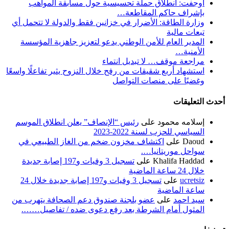
أوجفت: انطلاق حملة تحسيسية حول مسابقة المواهب
بإشراف حاكم المقاطعة…
وزارة الطاقة: الأضرار في خزانين فقط والدولة لا تتحمل أي
تبعات مالية
المدير العام للأمن الوطني يدعو لتعزيز جاهزية المؤسسة
الأمنية…
مراجعة موقف… لا تبديل انتماء
استشهاد أربع شقيقات من رفح خلال النزوح يثير تفاعلًا واسعًا
وغضبًا على منصات التواصل
أحدث التعليقات
إسلامه محمود
على
رئيس “الإنصاف” يعلن انطلاق الموسم
السياسي للحزب لسنة 2022-2023
Daoud
على
اكتشاف مخزون ضخم من الغاز الطبيعي في
سواحل موريتانيا….
Khalifa Haddad
على
تسجيل 3 وفيات و197 إصابة جديدة
خلال 24 ساعة الماضية
ucretsiz
على
تسجيل 3 وفيات و197 إصابة جديدة خلال 24
ساعة الماضية
سيد احمد
على
عضو بلجنة صندوق دعم الصحافة يتهرب من
المثول أمام الشرطة بعد رفع دعوى ضده / تفاصيل…….