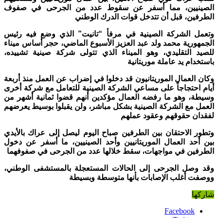
الصينيين، مما أسفر عن سقوط عدد من الجرحى في صفوف
الطرفين، قبل أن تتدخل قوات الدرك الوطني
وتعمل الشركة الصينية في مرفأ “تانيت” الذي وضع فيه رئيس
الجمهورية محمد ولد عبد العزيز الأسبوع الماضي، حجر أساس ميناء
للصيد التقليدي، وهو الميناء الذي تتولى شركة صينية تشييده،
باستخدام يد عاملة موريتانية
وكان العمال الموريتانيون قد دخلوا في إضراب عن العمل منذ أربعة
أيام احتجاجاً على مساعي الشركة الصينية للتعامل مع شركة أخرى
وسيطة، وهو ما رفضه العمال مؤكدين أنهم قضوا ثمانية أشهر من
العمل مع الشركة الصينية بشكل مباشر، ولن يقبلوا بوسيط يعرضهم
لفقدان حقوقهم وعقود عملهم
وتطور الاحتقان بين الطرفين صباح اليوم ليصل إلى عراك بالأيدي
بين أحد العمال الموريتانيين وأحد الصينيين، ما أسفر عن دخول
الطرفين في مواجهات، سقط خلالها عدد من الجرحى في صفوفهما
وقد وصل الجرحى إلى الحالات المستعجلة بالمستشفى الوطني،
ووصفت أغلب الإصابات بأنها متوسطة وبسيطة
شاركها
Facebook