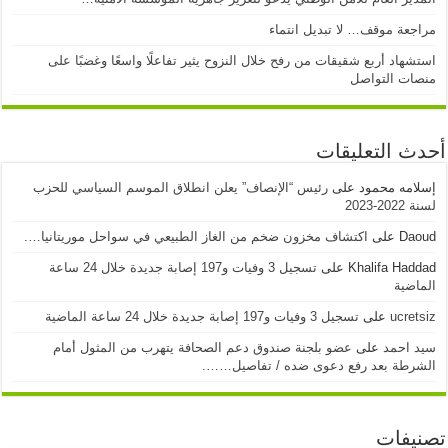
مراجعة موقف… لا تبديل انتماء
استشهاد أربع شقيقات من رفح خلال النزوح يثير تفاعلًا واسعًا وغضبًا على
منصات التواصل
أحدث التعليقات
إسلامه محمود
على
رئيس “الإنصاف” يعلن انطلاق الموسم السياسي للحزب
لسنة 2022-2023
Daoud
على
اكتشاف مخزون ضخم من الغاز الطبيعي في سواحل موريتانيا….
Khalifa Haddad
على
تسجيل 3 وفيات و197 إصابة جديدة خلال 24 ساعة
الماضية
ucretsiz
على
تسجيل 3 وفيات و197 إصابة جديدة خلال 24 ساعة الماضية
سيد احمد
على
عضو بلجنة صندوق دعم الصحافة يتهرب من المثول أمام
الشرطة بعد رفع دعوى ضده / تفاصيل…….
تصنيفات