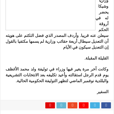
وزاريا
وشيكا
يحضر
له في
أروقة
الحكم
سيعلن عنه قريبا. وأردف المصدر الذي فضل التكتم على هويته
أن التعديل سيطال أربعة حقائب وزارية لم يسمها مكتفيا بالقول
إن التعديل سيكون في الأيام
القليلة المقبلة.
وكانت آخر مرة يغير فيها وزراء في توليفة ولد محمد الأغظف
يوم قدم الرجل استقالته وأعيد تكليفه بعد الانتخابات التشريعية
والبللدية نوفمبر الماضي لتظهر التوليفة الحكومية الحالية.
السفير