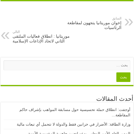
السابق
إخوان موريتانيا يتجهون لمقاطعة
الرئاسيات
التالي
موريتانيا : انطلاق فعاليات الملتقى
الثاني لاتحاد الإذاعات الإسلامية
أحدث المقالات
أوجفت: انطلاق حملة تحسيسية حول مسابقة المواهب بإشراف حاكم
المقاطعة…
وزارة الطاقة: الأضرار في خزانين فقط والدولة لا تتحمل أي تبعات مالية
المدير العام للأمن الوطني يدعو لتعزيز جاهزية المؤسسة الأمنية…