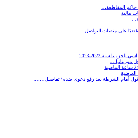
 حاكم المقاطعة…
ات مالية
ية…
وغضبًا على منصات التواصل
لحزب لسنة 2022-2023
 موريتانيا….
ثول أمام الشرطة بعد رفع دعوى ضده / تفاصيل…….