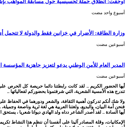
الأمين
أوجفت: انطلاق حملة تحسيسية حول مسابقة المواهب بإ
ولد
الهادي
‏أسبوع واحد مضت
مغلقة
وزارة الطاقة: الأضرار في خزانين فقط والدولة لا تتحمل أي
‏أسبوعين مضت
المدير العام للأمن الوطني يدعو لتعزيز جاهزية المؤسسة ا
‏أسبوعين مضت
أيها الحضور الكريم .. لقد كانت رابطتنا دائما حريصة كل الحرص على ال
تندرج هذه الأمسية الشعرية، التي شرفتمونا بحضوركم لفعالياتها ..
ولا شك أنكم تدركون أهمية الثقافة، والشعر ودورهما في الحفاظ عل
فنحن أمة البيان، والبديع، ولغتنا العربية هي لغة ثرية وناصعة وجميلة، و
أيها السادة .. لقد أصدر الشاعر دداه ولد الهادي ديوانا شعريا ، يستحق ا
الإمكانيات، وقلة المصادر آلينا على أنفسنا أن ننظم هذا النشاط تكريما