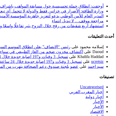
أوجفت: انطلاق حملة تحسيسية حول مسابقة المواهب بإشراف
وزارة الطاقة: الأضرار في خزانين فقط والدولة لا تتحمل أي تبع
المدير العام للأمن الوطني يدعو لتعزيز جاهزية المؤسسة الأمن
مراجعة موقف… لا تبديل انتماء
استشهاد أربع شقيقات من رفح خلال النزوح يثير تفاعلًا واسعًا 
أحدث التعليقات
إسلامه محمود
على
رئيس “الإنصاف” يعلن انطلاق الموسم السياسي ل
Daoud
على
اكتشاف مخزون ضخم من الغاز الطبيعي في سواحل
Khalifa Haddad
على
تسجيل 3 وفيات و197 إصابة جديدة خلال 24 ساعة الماضية
ucretsiz
على
تسجيل 3 وفيات و197 إصابة جديدة خلال 24 ساعة الماضية
سيد احمد
على
عضو بلجنة صندوق دعم الصحافة يتهرب من الم
تصنيفات
Uncategorised
أخبار المغرب العربي
أخبار دولية
الأخبار
الأخبار
الاقتصاد