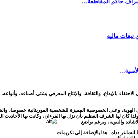
شراف حاكم المقاطعة…
 تبعات مالية
لأمنية…
احتفاء بالإبداع، والثقافة، والإنتاج المعرفي بشتى أصنافه، وأنواعه، 
ى الهوية، وعلى الخصوصية المميزة للشخصية الموريتانية خصوصا، والش
لذا كان لها الشرف العظيم بأن نزل بها القرءان، وكانت بها الأحاديث النب
لاشادة والتنويه، وبرغم تواضع
 للشاعر دداه ..هذا بالإضافة إلى تكريمات