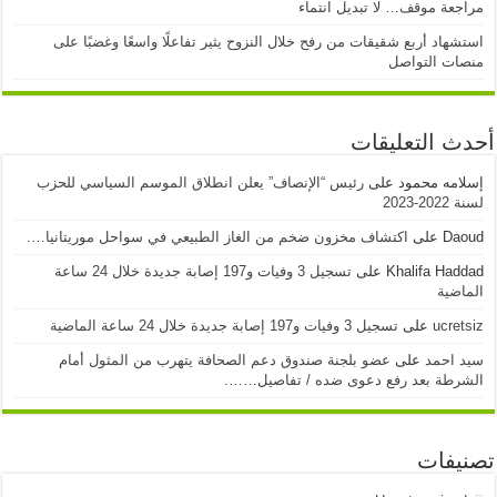
مراجعة موقف… لا تبديل انتماء
استشهاد أربع شقيقات من رفح خلال النزوح يثير تفاعلًا واسعًا وغضبًا على
منصات التواصل
أحدث التعليقات
إسلامه محمود
على
رئيس “الإنصاف” يعلن انطلاق الموسم السياسي للحزب
لسنة 2022-2023
Daoud
على
اكتشاف مخزون ضخم من الغاز الطبيعي في سواحل موريتانيا….
Khalifa Haddad
على
تسجيل 3 وفيات و197 إصابة جديدة خلال 24 ساعة
الماضية
ucretsiz
على
تسجيل 3 وفيات و197 إصابة جديدة خلال 24 ساعة الماضية
سيد احمد
على
عضو بلجنة صندوق دعم الصحافة يتهرب من المثول أمام
الشرطة بعد رفع دعوى ضده / تفاصيل…….
تصنيفات