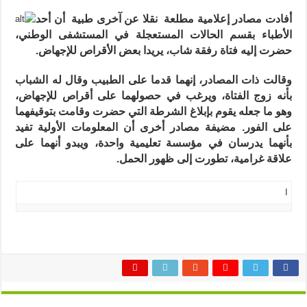
الوطني
:
أفادت مصادر إ
علامية مطلعة نقلا عن آخرى طبية أن أحد
توقيف
شاب
الأطباء بقسم الحالات المستعجلة في المستشفى الوطني،
وفتاة
حضرت إليه فتاة رفقة شاب، يريدا بعض الأقراص للإجهاض.
حاولا
الحصول
على
أقراص
وقالت ذات المصادر، إنهما قدما على الطبيب وقال له الشباب
للإجهاض
بأنه زوج الفتاة، ويرغب في حصولهما على أقراص للإجهاض،
الحمل
مغلقة
وهو ما جعله يقوم بإبلاغ الشرطة التي حضرت وقامت بتوقيفهما
على الفور. مضيفة مصادر أخرى أن المعلومات الأولية تفيد
بأنهما يدرسان في مؤسسة تعليمية واحدة، ويبدو أنهما على
علاقة غرامية، تطورت إلى ظهور الحمل.
ا