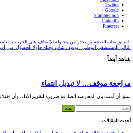
Twitter
Google +
Stumbleupon
LinkedIn
Pinterest
السابق
نقابة الصحفيين تحذر من محاولة الإلتفاف على الحريات العامة 
التالي
المستشفي الوطني : توقيف شاب وفتاة حاولا الحصول على أق
شاهد أيضاً
مراجعة موقف… لا تبديل انتماء
سبق أن آمنت بأن المعارضة الصادقة ضرورة لتقويم الأداء، وأن اختلا
البحث
عن:
أحدث المقالات
أوجفت: انطلاق حملة تحسيسية حول مسابقة المواهب بإشراف