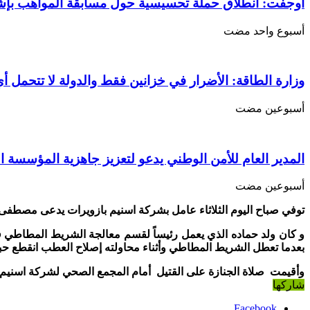
اسنيم
أوجفت: انطلاق حملة تحسيسية حول مسابقة المواهب بإ
في
حادث
‏أسبوع واحد مضت
عمل
مغلقة
وزارة الطاقة: الأضرار في خزانين فقط والدولة لا تتحمل أي
‏أسبوعين مضت
المدير العام للأمن الوطني يدعو لتعزيز جاهزية المؤسسة ا
‏أسبوعين مضت
توفي صباح اليوم الثلاثاء عامل بشركة اسنيم بازويرات يدعى مصطفى و
بعدما تعطل الشريط المطاطي وأثناء محاولته إصلاح العطب انقطع ح
وأقيمت صلاة الجنازة على القتيل أمام المجمع الصحي لشركة اسنيم،
شاركها
Facebook