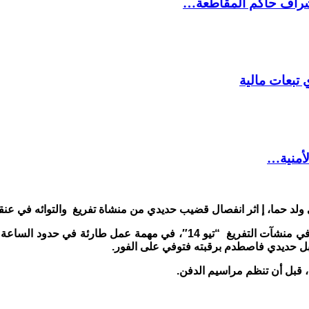
شراف حاكم المقاطعة…
 تبعات مالية
لأمنية…
لد حما، إ اثر انفصال قضيب حديدي من منشاة تفريغ والتوائه في عنقه 
و كان ولد حماده الذي يعمل رئيساً لقسم معالجة الشريط المطاطي في منشآت التفريغ “تيو 14″،
بل حديدي فاصطدم برقبته فتوفي على الفور.
 قبل أن تنظم مراسيم الدفن.