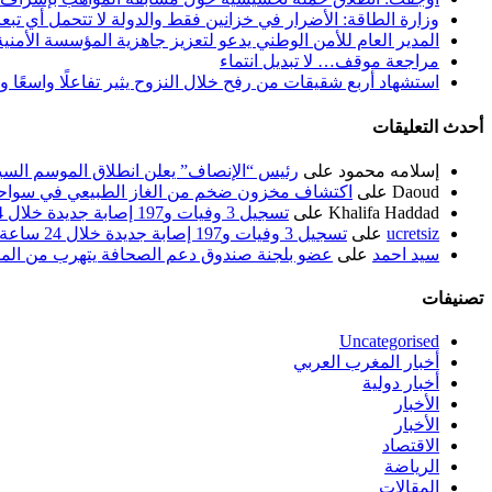
وزارة الطاقة: الأضرار في خزانين فقط والدولة لا تتحمل أي تبع
المدير العام للأمن الوطني يدعو لتعزيز جاهزية المؤسسة الأمن
مراجعة موقف… لا تبديل انتماء
استشهاد أربع شقيقات من رفح خلال النزوح يثير تفاعلًا واسعًا 
أحدث التعليقات
إسلامه محمود
على
رئيس “الإنصاف” يعلن انطلاق الموسم السياسي ل
Daoud
على
اكتشاف مخزون ضخم من الغاز الطبيعي في سواحل
Khalifa Haddad
على
تسجيل 3 وفيات و197 إصابة جديدة خلال 24 ساعة الماضية
ucretsiz
على
تسجيل 3 وفيات و197 إصابة جديدة خلال 24 ساعة الماضية
سيد احمد
على
عضو بلجنة صندوق دعم الصحافة يتهرب من الم
تصنيفات
Uncategorised
أخبار المغرب العربي
أخبار دولية
الأخبار
الأخبار
الاقتصاد
الرياضة
المقالات