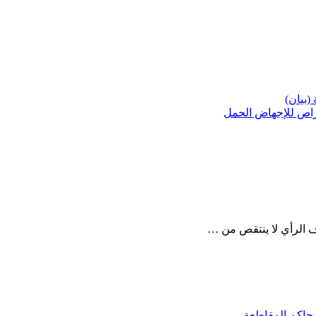
(بيان)
راص للإجهاض الحمل
ف الرأي لا ينتقص من …
 حاكم المقاطعة…