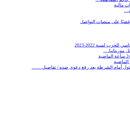
ات مالية
ية…
وغضبًا على منصات التواصل
لحزب لسنة 2022-2023
 موريتانيا….
ثول أمام الشرطة بعد رفع دعوى ضده / تفاصيل…….