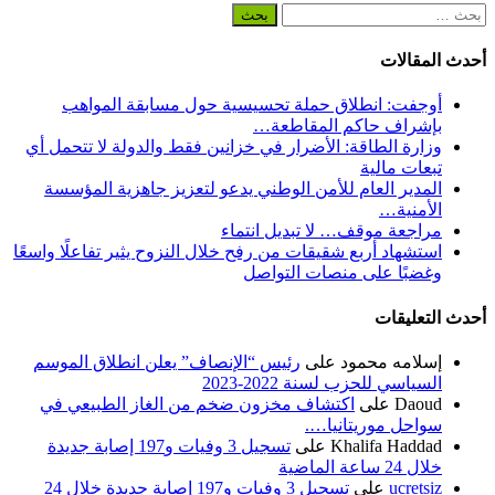
البحث
عن:
أحدث المقالات
أوجفت: انطلاق حملة تحسيسية حول مسابقة المواهب
بإشراف حاكم المقاطعة…
وزارة الطاقة: الأضرار في خزانين فقط والدولة لا تتحمل أي
تبعات مالية
المدير العام للأمن الوطني يدعو لتعزيز جاهزية المؤسسة
الأمنية…
مراجعة موقف… لا تبديل انتماء
استشهاد أربع شقيقات من رفح خلال النزوح يثير تفاعلًا واسعًا
وغضبًا على منصات التواصل
أحدث التعليقات
إسلامه محمود
على
رئيس “الإنصاف” يعلن انطلاق الموسم
السياسي للحزب لسنة 2022-2023
Daoud
على
اكتشاف مخزون ضخم من الغاز الطبيعي في
سواحل موريتانيا….
Khalifa Haddad
على
تسجيل 3 وفيات و197 إصابة جديدة
خلال 24 ساعة الماضية
ucretsiz
على
تسجيل 3 وفيات و197 إصابة جديدة خلال 24