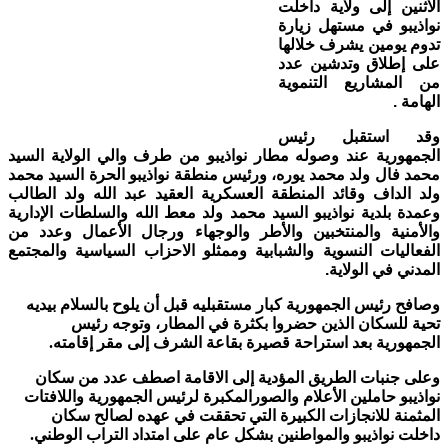
الاثنين إلى ولاية داخلت
نواذيبو في مستهل زيارة
تدوم يومين يشرف خلالها
على إطلاق وتدشين عدد
من المشاريع التنموية
الهامة .
وقد استقبل رئيس
الجمهورية عند وصوله مطار نواذيبو من طرف والي الولاية السيد
محمد فال ولد محمد يوره، ورئيس منطقة نواذيبو الحرة السيد محمد
ولد الداف وقائد المنطقة العسكرية العقيد عبد الله ولد الطالب
وعمدة بلدية نواذيبو السيد محمد ولد معط الله والسلطات الإدارية
والأمنية والمنتخبين والأطر والوجهاء ورجال الأعمال وعدد من
الفعاليات النسوية والشبابية وممثلو الاحزاب السياسية والمجتمع
المدني في الولاية.
وصافح رئيس الجمهورية كبار مستقبليه قبل أن يلوح بالسلام بيديه
تحية للسكان الذين حضروا بكثرة في المطار، وتوجه رئيس
الجمهورية بعد استراحة قصيرة بقاعة الشرف إلى مقر إقامته.
وعلى جنبات الطريق المؤدية إلى الاقامة اصطف عدد من سكان
نواذيبو حاملين الأعلام والصورالمكبرة لرئيس الجمهورية واللافتات
المثمنة للانجازات الكبيرة التي تحققت في عهده لصالح سكان
داخلت نواذيبو والمواطنين بشكل عام على امتداد التراب الوطني.