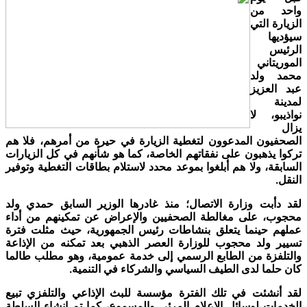
واحد من
الزيارة التي
سيؤديها
الرئيس
الموريتاني
محمد ولد
عبد العزيز
لمدينة
نواذيبو، لا
يزال
الصحفيون المدعوون لتغطية الزيارة في حيرة من أمرهم، فلا هم
تركوا يذهبون على نفقاتهم الخاصة، كما هو شأنهم في كل الزيارات
السابقة، ولا هم أبلغوا بموعد محدد لاستلام بطاقات التغطية وتوفير
النقل.
لقد دأبت وزارة الاتصال؛ منذ غادرها الوزير السابق حمدي ولد
محجوب، على مغالطة الصحفيين والإعراض عن تمكينهم من أداء
عملهم حينما يتعلق بنشاطات رئيس الجمهورية، حيث مثلت فترة
تسيير ولد محجوب للوزارة العصر الذهبي بعد تمكنه من الإذاعة
والتلفزة من الطابع الرسمي إلى خدمة عمومية، وهو مطلب طالما
كان حلما لدى الطيف السياسي والشركاء في التنمية.
لقد أنشئت في تلك الفترة مؤسسة للبث الإذاعي والتلفزي تبيع
الخدمات لوسائل الإعلام المرئي والمسموع، كما تم إنشاء السلطة