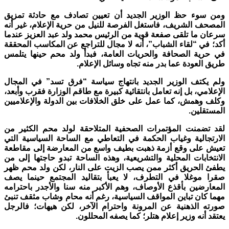
ومن سوء حظ الوزير الجديد أن تعيين تصادف مع حادثة تمزيق
المصحف الشريف، فاستغل الفرصة للنيل من حرية الإعلام، غير أنه
سرعان ما تلقى صفعة قوية من الرئيس محمد ولد عبد العزيز عندما
أكد؛ في “لقاء الشباب”، أنه لا مجال للتراجع عن المكاسب المحققة
في حرية الصحافة والحريات العامة، فبدأ ولد محم حينها يتلمس
طريق العودة عما بدر منه تجاه وسائل الإعلام.
ولم يكتف الوزير الجديد بانتهاج سياسة “فرق تسد” في المجال
الإعلامي، بل إنه تعامل بانتقائية كبيرة مع طاقم الوزارة فقرب وأبعد،
وكلف وهمش، كما عمل على خلق الخلافات بين الدولة والإعلاميين
المستقلين.
لقد تضمنت المؤتمرات الصحفية المتلاحقة لولد محم الكثير من
الارتجالية وغياب الحكمة في التعاطي مع الساحة السياسية التي
تعيش على وقع أزمة ذهبت بطيف واسع من المعارضة إلى مقاطعة
الانتخابات المحلية والتشريعية، وهذه الساحة تبدو حاجتها إلى من
يطفئ الحريق أكثر ممن يصب الزيت على النار، لكن ولد محم ظهر
صقرا موغلا في التطرف، لا يعبأ بتقاليد المجتمع حينما يصف
المعارضين بأقذع الأوصاف، وهم الأكبر منه سنا والأجدر باحترامه
مهما كان تباين المواقف السياسية، رغم أنه محام وشاب مثقف تنبئ
صورته الذهنية عن المرونة واحترام الآخر، لكن هيهات؛ فالرجل
يعتقد أنه وزير إعلام هتلر؛ كما يصفه المحللون.