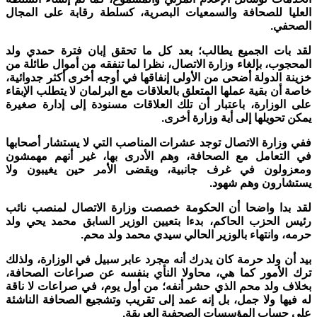
العليا للصحافة والسمعيات البصرية، كسلطة رقابة على المجال
الصحفي.
لقد بات الجميع يطالب؛ بعد كل ما تحقق إبان فترة حمدي ولد
المحجوب، بإلغاء وزارة الاتصال، نظرا لما تنفقه من أموال طائلة من
خزينة الدولة أضحى من الأولى إنفاقها في أوجه أخرى أكثر جدوائية،
خاصة أن بقية عملها المتعلق بالعلاقات مع البرلمان لا يتطلب الإبقاء
على الوزارة، باعتبار أن تلك العلاقات مسنودة إلى إدارة صغيرة
يمكن تحويلها إلى أية وزارة أخرى.
ففي وزارة الاتصال توجد عشرات المناصب التي لا يستشار أصحابها
في التعامل مع الصحافة، وهم الأدرى بها، غير أنهم مهمشون
ومعزولون في غرف جانبية، ويقضى الأمر حين يغيبون ولا
يستشارون وهم شهود.
لقد بدا واضحا أن الحكومة خصصت وزارة الاتصال لمنصب نائب
رئيس الحزب الحاكم، بدءا بتعيين الوزير السابق محمد يحي ولد
حرمه، وانتهاء بالوزير الحالي سيدي محمد ولد محم.
بيد أن ولد حرمة كان يدرك أنه مجرد عابر سبيل في الوزارة، ولذلك
ترك الأمور كما هي، محاولا النأي بنفسه عن صراعات الصحافة،
بخلاف ولد محم الذي حشر أنفه؛ من أول يوم، في صراعات لا ناقة
له فيها ولا جمل، بل إنه عمد إلى تقريب وتشجيع الصحافة الناشئة
على حساب المؤسسات الصحفية العريقة.