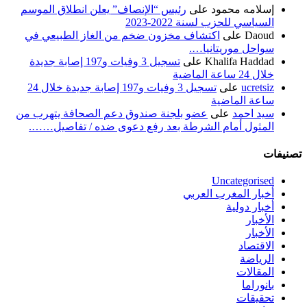
إسلامه محمود
على
رئيس “الإنصاف” يعلن انطلاق الموسم
السياسي للحزب لسنة 2022-2023
Daoud
على
اكتشاف مخزون ضخم من الغاز الطبيعي في
سواحل موريتانيا….
Khalifa Haddad
على
تسجيل 3 وفيات و197 إصابة جديدة
خلال 24 ساعة الماضية
ucretsiz
على
تسجيل 3 وفيات و197 إصابة جديدة خلال 24
ساعة الماضية
سيد احمد
على
عضو بلجنة صندوق دعم الصحافة يتهرب من
المثول أمام الشرطة بعد رفع دعوى ضده / تفاصيل…….
تصنيفات
Uncategorised
أخبار المغرب العربي
أخبار دولية
الأخبار
الأخبار
الاقتصاد
الرياضة
المقالات
بانوراما
تحقيقات