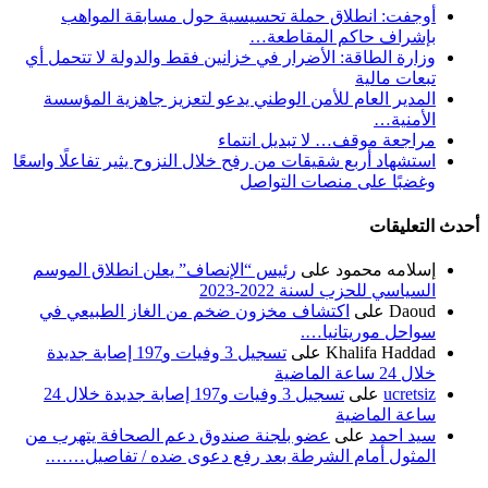
أوجفت: انطلاق حملة تحسيسية حول مسابقة المواهب
بإشراف حاكم المقاطعة…
وزارة الطاقة: الأضرار في خزانين فقط والدولة لا تتحمل أي
تبعات مالية
المدير العام للأمن الوطني يدعو لتعزيز جاهزية المؤسسة
الأمنية…
مراجعة موقف… لا تبديل انتماء
استشهاد أربع شقيقات من رفح خلال النزوح يثير تفاعلًا واسعًا
وغضبًا على منصات التواصل
أحدث التعليقات
إسلامه محمود
على
رئيس “الإنصاف” يعلن انطلاق الموسم
السياسي للحزب لسنة 2022-2023
Daoud
على
اكتشاف مخزون ضخم من الغاز الطبيعي في
سواحل موريتانيا….
Khalifa Haddad
على
تسجيل 3 وفيات و197 إصابة جديدة
خلال 24 ساعة الماضية
ucretsiz
على
تسجيل 3 وفيات و197 إصابة جديدة خلال 24
ساعة الماضية
سيد احمد
على
عضو بلجنة صندوق دعم الصحافة يتهرب من
المثول أمام الشرطة بعد رفع دعوى ضده / تفاصيل…….