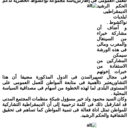
للعمل العمومى فى إطارس
ياسة مجموعة نواكشوط الحضرية لدعم
الحكم الرشيد
الديمقراطيى
لبلديات
نواكشوط .
و أضاف أن
مشاركة خبراء
من السينغال
والمغرب ومالى
فى هذه الورشة
سيمكن
المشاركين من
الاستفادة من
خبرات إخوتهم
فى مجال تسييرالمدن فى الدول المذكورة مضيفا أن هذا
التشاوريعتبر ذاأهمية فى متابعة المواطن للعمل العمومى على
المستوى البلدى لما لهذه الخطوة من اسهام فى مصداقية السياسة
المحلية .
وكان السيد محمود ولد خير مسؤول شبكة منظمات المجتمع المدنى
قد اشارقبل ذلك فى كلمة ترحيبية إلى أن الديمقراطية التشاركية
للمواطن تمثل اداة فعالة فى تنمية المواطن كما تساهم فى تحقيق
الشفافية والحكم الرشيد.