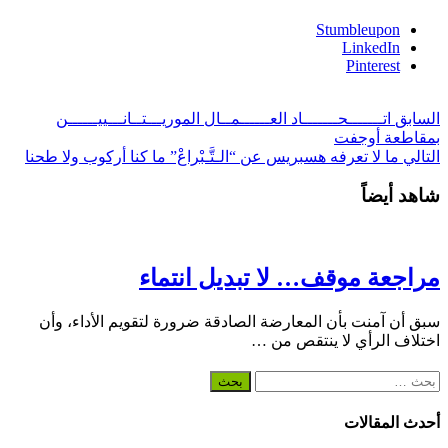
Stumbleupon
LinkedIn
Pinterest
السابق
اتـــــــحـــــــاد العــــــمــال الموريـــتــانـــييــــــن
بمقاطعة أوجفت
التالي
ما لا تعرفه هسبريس عن “الـتَّـبْراعْ” ما كنا أركوب ولا طحنا
شاهد أيضاً
مراجعة موقف… لا تبديل انتماء
سبق أن آمنت بأن المعارضة الصادقة ضرورة لتقويم الأداء، وأن
اختلاف الرأي لا ينتقص من …
البحث
عن:
أحدث المقالات