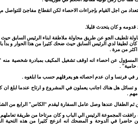
تعداد من اجل القيام بإجراءات الاحصاء لكن انقطاع مفاجئ للتواصل 
دومه و كان يتحدث قليلا.
اولة تلطيف الجو عن طريق محاولة ملاطفة ابناء الرئيس السابق حيث 
كان لطيفا لدي الرئيس السابق حيث ضحك كثيرا من هذا الحوار و بدأ با
اكثر من مرة .
سؤول عن احصاء انه اوقف تشغيل المكيف بمبادرة شخصية منه “لأن
حامية” .
ر في فرنسا و ان عدم احصائه هو يعرقلهم حسب ما ابلغوه .
دة و تسائل هل هناك اجانب يعملون في المشروع و ارتاح عندما ابلغ ا
مهم .
ن ثم الطفال عندها وصل عامل السفارة ليقدم “الكاس” الرابع من الشاي
 رافقت المجموعة الرئيس الي الباب و كان مرتاحا من طريقة تعاملهم م
كن حاضرا في الدوحة و المضحك انه انزعج كثيرا من هذه التحية ال