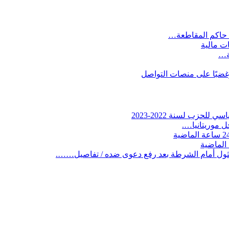
 حاكم المقاطعة…
ات مالية
ية…
وغضبًا على منصات التواصل
لحزب لسنة 2022-2023
 موريتانيا….
ثول أمام الشرطة بعد رفع دعوى ضده / تفاصيل…….