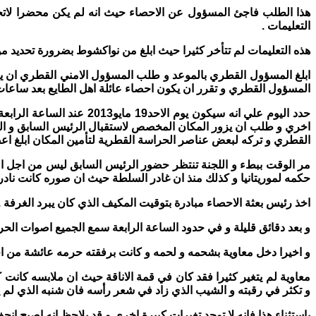
هذا الطلب فاجئ المسؤول عن الاحصاء حيث انه لم يكن محضرا لاتخاذ 
التعليمات .
هذه التعليمات لم تتأخر كثيرا حيث ابلغ من نواكشوط بضرورة تحديد موع
ابلغ المسؤول القطري بالموعد و طلب المسؤول الامني القطري ان يكون
المسؤول القطري و تقرر ان يكون احصاء عائلة اهل الطايع بعد ساعات 
حدد اليوم علي انه سيكون
اخري و طلب ان يزور المكان المخصص لاستقبال الرئيس السابق و ال
القطري و تركه لبعض عناصر الحراسة القطرية لتأمين المكان ابلغ اعض
مر الوقت ببطء و اللجنة تنتظر حضور الرئيس السابق ليس من اجل ا
حكمه لموريتانيا و كذلك منذ ان غادر السلطة حيث ان صوره كانت نادرة
اخذ رئيس بعثة الاحصاء مبادرة بتوقيت المكيف الذي كان يبرد الغرفة .
و بعد دقائق قليلة و في حدود الساعة الرابعة سمع الجميع اصوات الحر
و اخيرا دخل معاوية بشحمه و لحمه و كانت برفقته حرمه عائشة من احم
معاوية لم يتغير كثيرا فقد كان في قمة الاناقة حيث ان ملابسه كانت
و تكثر في رقبته و الشيب الذي زاد في شعر رأسه فان شنبه الذي لم يتغ
باستثناء هذا فانه لا توجد تغيرات كبيرة اخري و قد يلاحظ انه اصبح انح