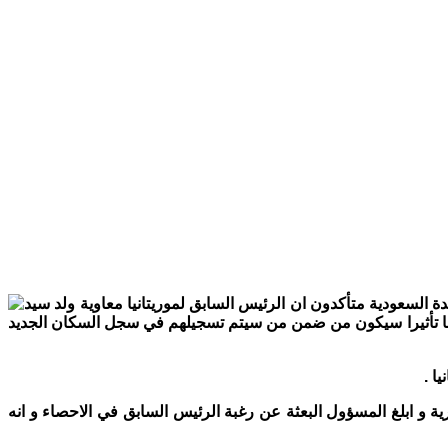
 و الوثائق المؤمنة و هم يصلون الي الدوحة منتصف شهر ابريل 2013 قادمون من مدينة جدة السعودية متأكدون ان الرئيس السابق لموريتانيا معاوية ولد سيد
ها تأثيرا سيكون من ضمن من سيتم تسجيلهم في سجل السكان الجديد
ا .
لقطرية و ابلغ المسؤول البعثة عن رغبة الرئيس السابق في الاحصاء و انه