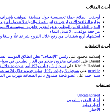
عن:
أحدث المقالات
أوجفت: انطلاق حملة تحسيسية حول مسابقة المواهب بإشراف
وزارة الطاقة: الأضرار في خزانين فقط والدولة لا تتحمل أي تبع
المدير العام للأمن الوطني يدعو لتعزيز جاهزية المؤسسة الأمن
مراجعة موقف… لا تبديل انتماء
استشهاد أربع شقيقات من رفح خلال النزوح يثير تفاعلًا واسعًا 
أحدث التعليقات
إسلامه محمود
على
رئيس “الإنصاف” يعلن انطلاق الموسم السياسي ل
Daoud
على
اكتشاف مخزون ضخم من الغاز الطبيعي في سواحل
Khalifa Haddad
على
تسجيل 3 وفيات و197 إصابة جديدة خلال 24 ساعة الماضية
ucretsiz
على
تسجيل 3 وفيات و197 إصابة جديدة خلال 24 ساعة الماضية
سيد احمد
على
عضو بلجنة صندوق دعم الصحافة يتهرب من الم
تصنيفات
Uncategorised
أخبار المغرب العربي
أخبار دولية
الأخبار