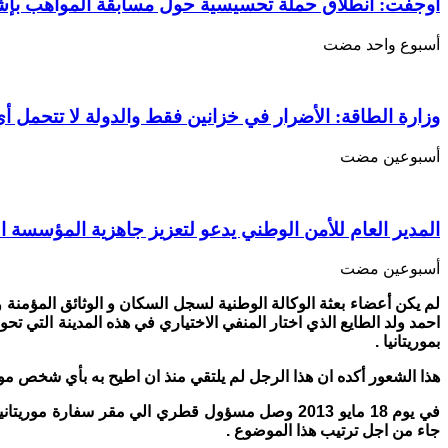
معاوية
أوجفت: انطلاق حملة تحسيسية حول مسابقة المواهب بإ
لمكتب
الاحصاء
‏أسبوع واحد مضت
في
الدوحة
مغلقة
وزارة الطاقة: الأضرار في خزانين فقط والدولة لا تتحمل أي
‏أسبوعين مضت
المدير العام للأمن الوطني يدعو لتعزيز جاهزية المؤسسة ا
‏أسبوعين مضت
احمد ولد الطايع الذي اختار المنفي الاختياري في هذه المدينة التي 
بموريتانيا .
هذا الشعور أكده ان هذا الرجل لم يلتقي منذ ان اطيح به بأي شخص موريت
في يوم 18 مايو 2013 وصل مسؤول قطري الي مقر سفار
جاء من اجل ترتيب هذا الموضوع .