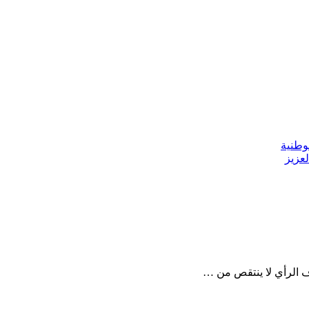
وطنية
عزيز
ف الرأي لا ينتقص من …