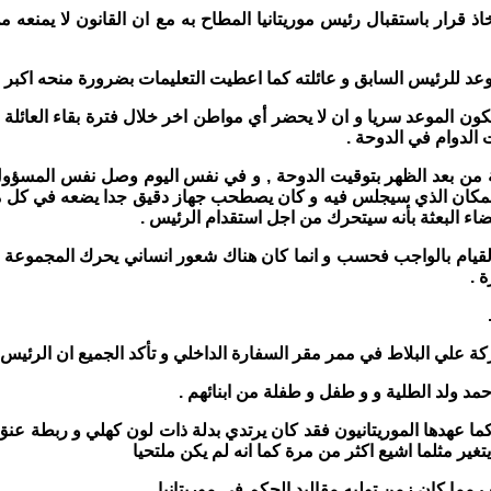
قرار باستقبال رئيس موريتانيا المطاح به مع ان القانون لا يمنعه من
د للرئيس السابق و عائلته كما اعطيت التعليمات بضرورة منحه اكبر قرر
 الموعد سريا و ان لا يحضر أي مواطن اخر خلال فترة بقاء العائلة ا
الدوام في الدوحة .
 يوم الاحد19 مايو2013 عند الساعة الرابعة من بعد الظهر بتوقيت الدوحة , و في نفس ا
مكان الذي سيجلس فيه و كان يصطحب جهاز دقيق جدا يضعه في كل مكان
اء البعثة بأنه سيتحرك من اجل استقدام الرئيس .
لقيام بالواجب فحسب و انما كان هناك شعور انساني يحرك المجموعة و
 .
كة علي البلاط في ممر مقر السفارة الداخلي و تأكد الجميع ان الرئيس 
د ولد الطلية و و طفل و طفلة من ابنائهم .
 كما عهدها الموريتانيون فقد كان يرتدي بدلة ذات لون كهلي و ربطة ع
ير مثلما اشيع اكثر من مرة كما انه لم يكن ملتحيا
ف مما كان زمن توليه مقاليد الحكم في موريتانيا .