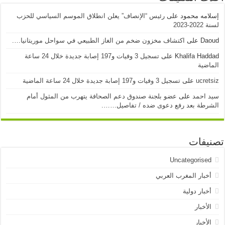
إسلامه محمود
على
رئيس “الإنصاف” يعلن انطلاق الموسم السياسي للحزب
لسنة 2022-2023
Daoud
على
اكتشاف مخزون ضخم من الغاز الطبيعي في سواحل موريتانيا….
Khalifa Haddad
على
تسجيل 3 وفيات و197 إصابة جديدة خلال 24 ساعة
الماضية
ucretsiz
على
تسجيل 3 وفيات و197 إصابة جديدة خلال 24 ساعة الماضية
سيد احمد
على
عضو بلجنة صندوق دعم الصحافة يتهرب من المثول أمام
الشرطة بعد رفع دعوى ضده / تفاصيل…….
تصنيفات
Uncategorised
أخبار المغرب العربي
أخبار دولية
الأخبار
الأخبار