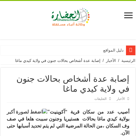
دليل المواقع
الرئيسية
/
الأخبار
/
إصابة عدة أشخاص بحالات جنون في ولاية كيدي ماغا
إصابة عدة أشخاص بحالات جنون
في ولاية كيدي ماغا
على
الأخبار
التعليقات
إصابة
عدة
أشخاص
أ
صيب عدد من سكان قرية “آكوينيت”
بحالات
جنون
بولاية كيدي ماغا بحالات
هستيريا وجنون سببت هلعا في صف
في
وف السكان ،من الحالة المرضية التي لم يتم تحديد أسبابها حتى
ولاية
كيدي
الآن.
ماغا