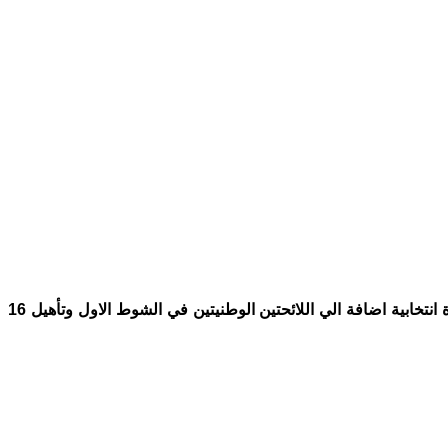
اسفرت نتائج الشوط الاول من الانتخابات التي نظمت يوم 23 نوفبر الماضي علي مستوى النياببيات عن حسم 118 مقعدا نيابيا في 31 دائرة انتخابية اضافة الي اللائحتين الوطنيتين في الشوط الاول وتأهيل 16