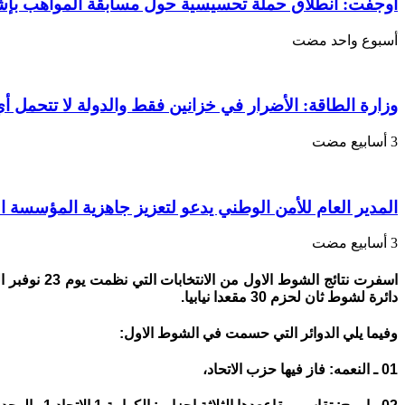
وحصيلة
أوجفت: انطلاق حملة تحسيسية حول مسابقة المواهب بإ
كل
حزب
‏أسبوع واحد مضت
في
النيابيات
والمجالس
وزارة الطاقة: الأضرار في خزانين فقط والدولة لا تتحمل أي
البلدية
مغلقة
المدير العام للأمن الوطني يدعو لتعزيز جاهزية المؤسسة ا
دائرة لشوط ثان لحزم 30 مقعدا نيابيا.
وفيما يلي الدوائر التي حسمت في الشوط الاول:
01 ـ النعمه: فاز فيها حزب الاتحاد،