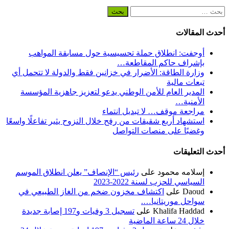
البحث
عن:
أحدث المقالات
أوجفت: انطلاق حملة تحسيسية حول مسابقة المواهب
بإشراف حاكم المقاطعة…
وزارة الطاقة: الأضرار في خزانين فقط والدولة لا تتحمل أي
تبعات مالية
المدير العام للأمن الوطني يدعو لتعزيز جاهزية المؤسسة
الأمنية…
مراجعة موقف… لا تبديل انتماء
استشهاد أربع شقيقات من رفح خلال النزوح يثير تفاعلًا واسعًا
وغضبًا على منصات التواصل
أحدث التعليقات
إسلامه محمود
على
رئيس “الإنصاف” يعلن انطلاق الموسم
السياسي للحزب لسنة 2022-2023
Daoud
على
اكتشاف مخزون ضخم من الغاز الطبيعي في
سواحل موريتانيا….
Khalifa Haddad
على
تسجيل 3 وفيات و197 إصابة جديدة
خلال 24 ساعة الماضية