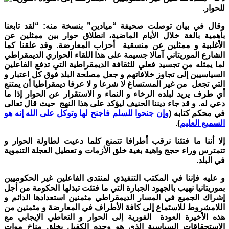
للحوار.
وقال في بيان توصلت صحيفة “ميادين” بنسخة منه: “لقد تابعنا
بأهمية بالغة خلال الأيام الماضية، انطلاق حوار بين ممثلين عن
الأغلبية
و ممثلين عن منسقية أحزاب المعارضة. وقد علقنا كما
الشارع الموريتاني آمالا جسيمة على هذا اللقاء الحواري الديمقراطي
لما يمثله من تجسيد فعلي للثقافة الديمقراطية التي تدفع الفاعلين
السياسيين إلى تجاوز خلافاتهم و جعل مصلحة البلد فوق كل اعتبار و
التي تجعل من غير المستساغ لا شرعا و لا عرفا ديمقراطيا أن يمتنع
أي طرف يريد لبلده الرخاء و النماء و الاستقرار عن الحوار إذا ما
دعي له. و قد جاء ديننا الحنيف ليؤكد على هذا النهج حيث قال تعالى
في محكم كتابه (
وإن جنحوا للسلم فاجنح لها وتوكل على الله إنه هو
السميع العليم
).
إلا أننا ما فتئنا نرقب أطرافا تتمنع كلما دعيت لطاولة الحوار و
تتمترس وراء حجج واهية بغية خلق الأزمات و تعطيل العجلة التنموية
في البلد.
و عليه فإننا في المكتب التنفيذي لمنتدى الفاعلين غير الحكوميين
بموريتانيا نهيب بالجهود الجبارة التي ما فتئت تبذلها الحكومة من أجل
إشراك الجميع في المسار الديمقراطي مثمنين استعدادها الدائم و
اللامشروط للاستماع إلى كافة الأطراف في المعارضة و متمنين من
هذه الأخيرة العودة الفورية إلى الحوار و التعاطي الإيجابي مع
الاستحقاقات السياسية الذي هو وحده الكفيل بخلق مناخ موات