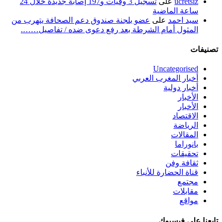
ucretsiz
على
تسجيل 3 وفيات و197 إصابة جديدة خلال 24
ساعة الماضية
سيد احمد
على
عضو بلجنة صندوق دعم الصحافة يتهرب من
المثول أمام الشرطة بعد رفع دعوى ضده / تفاصيل…….
تصنيفات
Uncategorised
أخبار المغرب العربي
أخبار دولية
الأخبار
الأخبار
الاقتصاد
الرياضة
المقالات
بانوراما
تحقيقات
ثقافة وفن
قناة الحضارة للأنباء
مجتمع
مقابلات
مواقع
تابعنا على فيسبوك