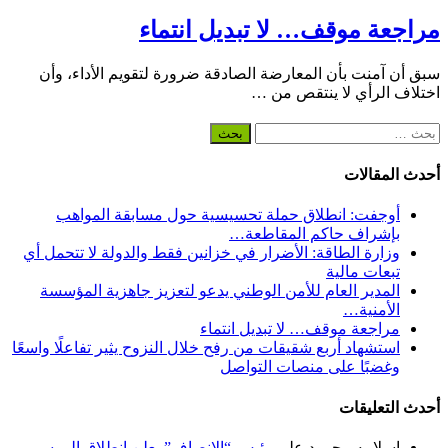
مراجعة موقف… لا تبديل انتماء
سبق أن آمنت بأن المعارضة الصادقة ضرورة لتقويم الأداء، وأن
اختلاف الرأي لا ينتقص من …
البحث
عن:
أحدث المقالات
أوجفت: انطلاق حملة تحسيسية حول مسابقة المواهب
بإشراف حاكم المقاطعة…
وزارة الطاقة: الأضرار في خزانين فقط والدولة لا تتحمل أي
تبعات مالية
المدير العام للأمن الوطني يدعو لتعزيز جاهزية المؤسسة
الأمنية…
مراجعة موقف… لا تبديل انتماء
استشهاد أربع شقيقات من رفح خلال النزوح يثير تفاعلًا واسعًا
وغضبًا على منصات التواصل
أحدث التعليقات
إسلامه محمود
على
رئيس “الإنصاف” يعلن انطلاق الموسم