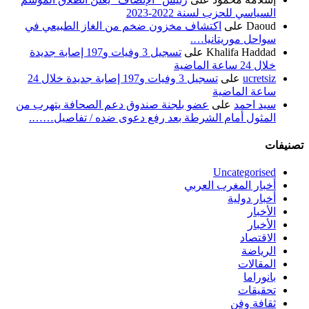
السياسي للحزب لسنة 2022-2023
Daoud
على
اكتشاف مخزون ضخم من الغاز الطبيعي في
سواحل موريتانيا….
Khalifa Haddad
على
تسجيل 3 وفيات و197 إصابة جديدة
خلال 24 ساعة الماضية
ucretsiz
على
تسجيل 3 وفيات و197 إصابة جديدة خلال 24
ساعة الماضية
سيد احمد
على
عضو بلجنة صندوق دعم الصحافة يتهرب من
المثول أمام الشرطة بعد رفع دعوى ضده / تفاصيل…….
تصنيفات
Uncategorised
أخبار المغرب العربي
أخبار دولية
الأخبار
الأخبار
الاقتصاد
الرياضة
المقالات
بانوراما
تحقيقات
ثقافة وفن