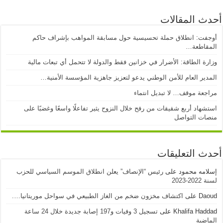
أحدث المقالات
أوجفت: انطلاق حملة تحسيسية حول مسابقة المواهب بإشراف حاكم
المقاطعة…
وزارة الطاقة: الأضرار في خزانين فقط والدولة لا تتحمل أي تبعات مالية
المدير العام للأمن الوطني يدعو لتعزيز جاهزية المؤسسة الأمنية…
مراجعة موقف… لا تبديل انتماء
استشهاد أربع شقيقات من رفح خلال النزوح يثير تفاعلًا واسعًا وغضبًا على
منصات التواصل
أحدث التعليقات
إسلامه محمود
على
رئيس “الإنصاف” يعلن انطلاق الموسم السياسي للحزب
لسنة 2022-2023
Daoud
على
اكتشاف مخزون ضخم من الغاز الطبيعي في سواحل موريتانيا….
Khalifa Haddad
على
تسجيل 3 وفيات و197 إصابة جديدة خلال 24 ساعة
الماضية