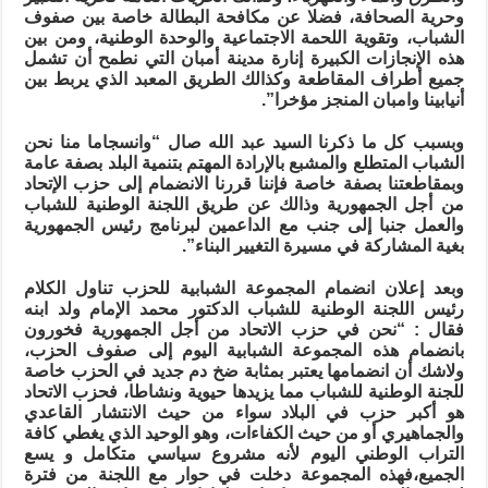
وحرية الصحافة، فضلا عن مكافحة البطالة خاصة بين صفوف
الشباب، وتقوية اللحمة الاجتماعية والوحدة الوطنية، ومن بين
هذه الإنجازات الكبيرة إنارة مدينة أمبان التي نطمح أن تشمل
جميع أطراف المقاطعة وكذالك الطريق المعبد الذي يربط بين
أنيابينا وامبان المنجز مؤخرا”.
وبسبب كل ما ذكرنا السيد عبد الله صال “وانسجاما منا نحن
الشباب المتطلع والمشبع بالإرادة المهتم بتنمية البلد بصفة عامة
وبمقاطعتنا بصفة خاصة فإننا قررنا الانضمام إلى حزب الإتحاد
من أجل الجمهورية وذالك عن طريق اللجنة الوطنية للشباب
والعمل جنبا إلى جنب مع الداعمين لبرنامج رئيس الجمهورية
بغية المشاركة في مسيرة التغيير البناء”.
وبعد إعلان انضمام المجموعة الشبابية للحزب تناول الكلام
رئيس اللجنة الوطنية للشباب الدكتور محمد الإمام ولد ابنه
فقال :
“
نحن في حزب الاتحاد من أجل الجمهورية فخورون
بانضمام هذه المجموعة الشبابية اليوم إلى صفوف الحزب،
ولاشك أن انضمامها يعتبر بمثابة ضخ دم جديد في الحزب خاصة
للجنة الوطنية للشباب مما يزيدها حيوية ونشاطا، فحزب الاتحاد
هو أكبر حزب في البلاد سواء من حيث الانتشار القاعدي
والجماهيري أو من حيث الكفاءات، وهو الوحيد الذي يغطي كافة
التراب الوطني اليوم لأنه مشروع سياسي متكامل و يسع
الجميع،فهذه المجموعة دخلت في حوار مع اللجنة من فترة