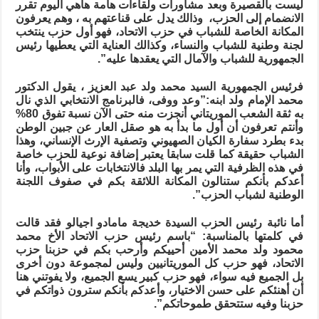
ليست بالقصيرة وبعد مشاورات ولقاءات هامة هاهي اليوم تقرر
الانضمام إلى الحزب، وذالك يدل على قناعتهم به ، وهم يعرفون
المكانة الخاصة للشباب في حزب الاتحاد، فهو أول حزب ينتخب
لجنة وطنية للشباب والنساء، وكذالك العناية التي يعطيها رئيس
الجمهورية للشباب والآمال التي يعقدها عليه”.
فرئيس الجمهورية السيد محمد ولد عبد العزيز ، يقول الدكتور
محمد الإمام ولد ابنه:”وعد ووفى، فالبرنامج الانتخابي الذي نال
به ثقة الشعب الموريتاني أنجزت منه حتى الآن نسبة تفوق 80
%
وأنتم تعرفون أن أول ما بدأ به هو صقل العار عن جبين الوطن
بدء بطرد سفارة الكيان الصهيوني وتصفية الإرث الإنساني، وهذا
الشباب حقيقة كما قلت سابقا يعتبر إضافة نوعية للحزب خاصة
في هذه الظرفية التي يمر بها البلد فالانتخابات على الأبواب، وأنا
أعدكم بأنكم ستنالون المكانة اللائقة بكم في صفوف اللجنة
الوطنية لشباب الحزب”.
أما نائبة رئيس الحزب السيدة خديجة مامادو اجيالو فقد قالت
في كلمتها بالمناسبة:
“
باسم رئيس حزب الاتحاد الأخ محمد
محمود ولد محمد الأمين أحييكم وأرحب بكم في حزبنا حزب
الاتحاد، فهو حزب كل الموريتانيين وليس لمجموعة دون أخرى
بل الجميع فيه سواء، فهو حزب كبير يسع الجميع، ولا يفوتني هنا
أن أهنئكم على حسن الاختيار، وأعدكم بأنكم سترون ذواتكم في
حزبنا وفيه ستتحقق طموحاتكم”.