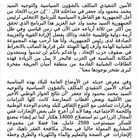
الأمين التنفيذي المكلف بالشؤون السياسية والتوجيه السيد
محمد محمود ولد جعفر في مداخلته قال : “إن حزب الاتحاد من
أجل الجمهورية هو القاطرة السياسية للبرنامج الانتخابي لرئيس
الجمهورية السيد محمد ولد عبد العزيز هذا البرنامج الذي تحقق
من أكثر من ثلاثة أرباعه حتى الآن في زمن قياسي وفي ظل
أزمة دولية وإقليمية خانقة، وذالك بفضل الإرادة القوية والعزيمة
الصادقة لدى رئيس الجمهورية، وأنا هنا أرحب بهذه المجموعة
الشبابية الهامة وأزف إليها التهنئة على قرارها الصائب بالانخراط
في صفوف حزب الإتحاد ، وأعدكم بأنكم لن تندموا وستجدون
المكانة المناسبة في الحزب فالبحر لا يمل من الزيادة فهذه
الطاقات الشبابية القادمة من منطقة أمبان العريقة مفخرة
كبرى نفتخر بوجودها معنا”.
وفي معرض حديثه عن الأوضاع العامة للبلاد بهذه المناسبة
أضاف الأمين التنفيذي المكلف بالشؤون السياسية والتوجيه
السيد محمد محمود ولد جعفر “أن نتائج الحوار الوطني الأخير
بين الأغلبية وبعض أقطاب المعارضة كانت كلها التزامات
وقرارات تتماشى مع التنوع الثقافي للبلد وتخدم الوحدة الوطنية
واللحمة الاجتماعية، وهنا لابد أن أعرج على بعض الإنجازات ففي
المجال الزراعي تم استصلاح 14000 هكتار كما تم إنشاء مصنع
للسكر سيستوعب 2500 عامل، هذا فضلا عن مجموعة
المشاريع الممولة حاليا في مجال مكافحة الفقر ناهيك عن
الإنجازات في الصحة والتعليم والماء والكهرباء والطرق وخطة