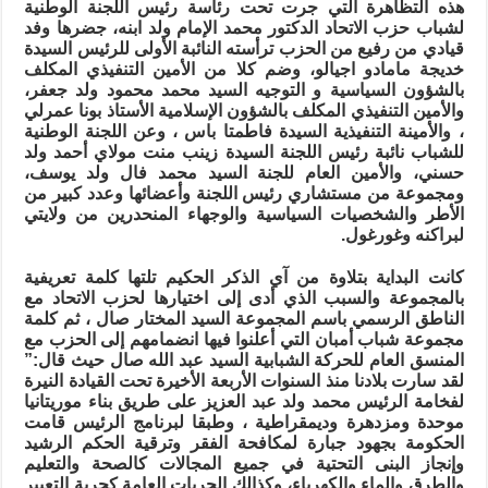
هذه التظاهرة التي جرت تحت رئاسة رئيس اللجنة الوطنية
الاتحاد
مغلقة
لشباب حزب الاتحاد الدكتور محمد الإمام ولد ابنه، جضرها وفد
قيادي من رفيع من الحزب ترأسته النائبة الأولى للرئيس السيدة
خديجة مامادو اجيالو، وضم كلا من الأمين التنفيذي المكلف
بالشؤون السياسية و التوجيه السيد محمد محمود ولد جعفر،
والأمين التنفيذي المكلف بالشؤون الإسلامية الأستاذ بونا عمرلي
، والأمينة التنفيذية السيدة فاطمتا باس ، وعن اللجنة الوطنية
للشباب نائبة رئيس اللجنة السيدة زينب منت مولاي أحمد ولد
حسني، والأمين العام للجنة السيد محمد فال ولد يوسف،
ومجموعة من مستشاري رئيس اللجنة وأعضائها وعدد كبير من
الأطر والشخصيات السياسية والوجهاء المنحدرين من ولايتي
لبراكنه وغورغول.
كانت البداية بتلاوة من آي الذكر الحكيم تلتها كلمة تعريفية
بالمجموعة والسبب الذي أدى إلى اختيارها لحزب الاتحاد مع
الناطق الرسمي باسم المجموعة السيد المختار صال ، ثم كلمة
مجموعة شباب أمبان التي أعلنوا فيها انضمامهم إلى الحزب مع
المنسق العام للحركة الشبابية السيد عبد الله صال حيث قال:”
لقد سارت بلادنا منذ السنوات الأربعة الأخيرة تحت القيادة النيرة
لفخامة الرئيس محمد ولد عبد العزيز على طريق بناء موريتانيا
موحدة ومزدهرة وديمقراطية ، وطبقا لبرنامج الرئيس قامت
الحكومة بجهود جبارة لمكافحة الفقر وترقية الحكم الرشيد
وإنجاز البنى التحتية في جميع المجالات كالصحة والتعليم
والطرق والماء والكهرباء، وكذالك الحريات العامة كحرية التعبير