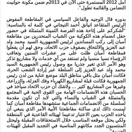
أمل 2012 المستمرة حتى الآن في 2013م ضمن مكونة حوانيت
التضامن والقائمة تطول”.
بدوره قال الوجيه والفاعل السياسي في المقاطعة المفوض
الرئيس المتقاعد انيانق أحمد التيجاني في كلمة له بالمناسبة:
“أشكركم على إتاحة هذه الفرصة الثمينة المتمثلة في حضور
حفل انضمام هذه الكوكبة من الشباب المنحدرين من مقاطعة
أمبان إلى ركب المساندين لرئيس الجمهورية السيد محمد ولد
عبد العزيز والالتحاق بصفوف حزب الاتحاد، وحق لهم أن يفعلوا
فمقاطعة أمبان ظلت على مر عشرات السنين وتعاقب
الرؤساء نسيا منسيا ولم تستفد من أي خدمات ولا مشاريع تذكر
وهو الأمر الذي تغير جذريا مع وصول رئيس الجمهورية السيد
محمد ولد عبد العزيز إلى السلطة عبر إرادة الشعب الحرة،
فكانت أمبان مثل باقي مناطق البلد موضع عناية من لدن رئيس
الجمهورية فكانت قبلة لمشاريع الكهرباء وفك العزلة، والزراعة،
وغيرها من المشاريع كثير … ولاشك أن حزب الاتحاد سيأخذ في
الحسبان هذه الانضمامات الهامة من القوى الحية في المجتمع
والمتمثلة في الشباب والنساء والتي لابد أن تكون مقدمة
لسلسلة من الانضمامات الجماعية ستشهدها مقاطعة أمبان كما
لمست ذالك لدى ساكنة مقاطعتنا الأبية الأمر الذي ينبغي أن
يأخذه الحزب بعين الاعتبار تدعيما لهيئاته القاعدية في المنطقة
ولكي يحتل موقعه المناسب خلال الاستحقاقات المقبلة وليحتل
المنتسبون الجدد مكانتهم المناسبة في التجديد المقبل للهيئات
الحزبية”.