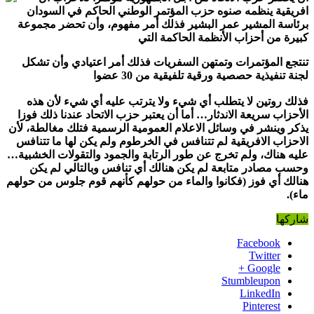
افريقية ينظمه صنوه حزب المؤتمر الوطني الحاكم في السودان
برئاسة المشير عمر البشير فذلك أمر مفهوم، وأن تحضر مجموعة
كبيرة من أحزاب الأنظمة الحاكمة التي
تنتجع المؤتمرات وتمتهن السفريات فذلك أمر اعتيادي وأن تشكل
لجنة تنفيذية حصصية ورقية تلفيقية من 30 عضوا
فذلك روتين لا يتطلب أي شيء ولا يترتب عليه أي شيء لأن هذه
الأحزاب سريعة الاندثار… أما أن يعتبر حزب الاتحاد عندنا ذلك فوزا
يذكر وينشر في وسائل الاعلام العمومية الرسمية فتلك مغالطة، لأن
الاحزاب الافريقية لم تتنافس في الخرطوم ولم يكن لها ما تتنافس
عليه هناك، ولم تخرج عن طور الرتابة والجمود والتقولات الخشبية…
وحسب مصادر متابعة لم يكن هنالك أي تنافس وبالتالي لم يكن
هنالك أي فوز (فكانوا والماء من حولهم كأنهم قوم جلوس من حولهم
ماء).
شاركها
Facebook
Twitter
Google +
Stumbleupon
LinkedIn
Pinterest