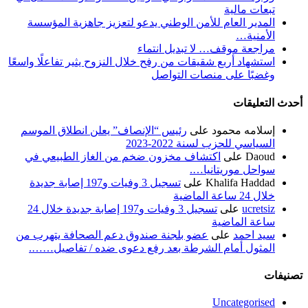
تبعات مالية
المدير العام للأمن الوطني يدعو لتعزيز جاهزية المؤسسة
الأمنية…
مراجعة موقف… لا تبديل انتماء
استشهاد أربع شقيقات من رفح خلال النزوح يثير تفاعلًا واسعًا
وغضبًا على منصات التواصل
أحدث التعليقات
إسلامه محمود
على
رئيس “الإنصاف” يعلن انطلاق الموسم
السياسي للحزب لسنة 2022-2023
Daoud
على
اكتشاف مخزون ضخم من الغاز الطبيعي في
سواحل موريتانيا….
Khalifa Haddad
على
تسجيل 3 وفيات و197 إصابة جديدة
خلال 24 ساعة الماضية
ucretsiz
على
تسجيل 3 وفيات و197 إصابة جديدة خلال 24
ساعة الماضية
سيد احمد
على
عضو بلجنة صندوق دعم الصحافة يتهرب من
المثول أمام الشرطة بعد رفع دعوى ضده / تفاصيل…….
تصنيفات
Uncategorised