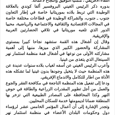
اللقاء الافريقي ، متمنيا التوفيق والنجاح لأعماله.
بدوره ذكر الرئيس الغيني البروفسير ألفا كوندي بالعلاقة
الوطيدة التي تربط بلاده بموريتانيا خاصة في إطار التعاون
جنوب ـ جنوب، والشراكة الوطيدة في قطاعات مختلفة خاصة
في المجالات الاقتصادية والثقافية والاجتماعية والرياضية، محييا
الدور الذي تلعبه موريتانيا في تلاقي الحضارتين العربية
والإفريقية.
وقال إن أشغال هذه القمة ستشهد نجاحا كبيرا بمستوى
المشاركة والحضور الكبير الذي ميزها، منبها إلى أهمية
مشاركته الأولى من نوعها في أشغال قمة منظمة استثمار نهر
السينغال الذي يتغذى من غينيا.
وأعرب الرئيس الغيني عن أسفه لغياب بلاده سنوات عديدة عن
هذه المنظمة حيث لا يتخيل وجودها بدون غينيا لما تشكله هذه
الأداة من اطار للتكامل والاندماج الإفريقي.
ودعا إلى تفعيل هذه المنظمة الناجعة في مكافحة الفقر والجوع
والعمل من أجل تطوير المقدرات الزراعية والطاقة في حوض
النهر وكذا المحافظة على المصادر الطبيعية التي تزخر بها
المنطقة ضمانا لديمومتها خدمة للسكان المحليين.
وتجدر الإشارة إلى أن أعمال المؤتمر الخامس عشر لرؤساء
دول وحكومات البلدان الأعضاء في منظمة استثمار نهر