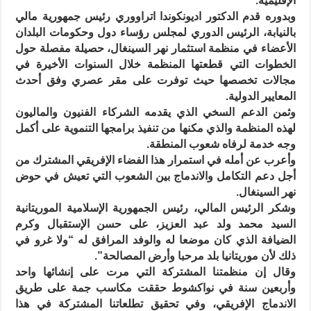
الإقليمية.
وبدوره قدم الدكتور اديونكوندا اتراووري رئيس جمهورية مالي
بالنيابة، الرئيس الدوري لمجلس رؤساء دول وحكومات البلدان
الأعضاء في منظمة استثمار نهر السينغال، حصيلة مفصلة حول
الخطوات التي قطعتها المنظمة خلال السنوات الأخيرة في
مجالات تخصصها حيث توفرت على مقر عصري وفق أحدث
المعايير الدولية.
وثمن الدعم السخي الذي يقدمه الشركاء الفنيون والماليون
لهذه المنظمة والذي مكنها من تنفيذ برامجها التنموية على أكمل
وجه خدمة لرفاه شعوب المنطقة.
وأعرب عن أمله في استمرار هذا الفضاء الإفريقي المشترك من
أجل دعم التكامل والاندماج بين الشعوب التي تعيش في حوض
نهر السينغال.
وشكر الرئيس المالي، رئيس الجمهورية الإسلامية الموريتانية
السيد محمد ولد عبد العزيز، على حسن الإستقبال وكرم
الضيافة الذي كان موضعا له والوفد المرافق له “ولا غرو في
ذلك لأن موريتانيا بلد مرحبا وأرض المصالحة”.
وقال إن منظمتنا المشتركة التي مرت على إنشائها واحد
وأربعين سنة في نواكشوط حققت مكاسب جمة على طريق
الاندماج الإفريقي، وفي تحقيق تطلعاتنا المشتركة في هذا