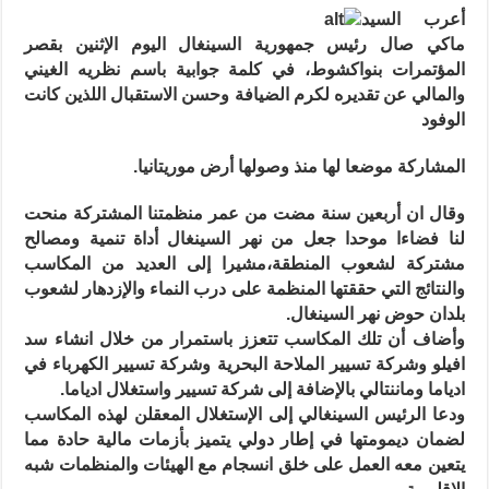
المؤتمر
أعرب السيد
الخامس
عشر
ماكي صال رئيس جمهورية السينغال اليوم الإثنين بقصر
لرؤساء
دول
المؤتمرات بنواكشوط، في كلمة جوابية باسم نظريه الغيني
وحكومات
والمالي عن تقديره لكرم الضيافة وحسن الاستقبال اللذين كانت
البلدان
الأعضاء
الوفود
في
منظمة
استثمار
المشاركة موضعا لها منذ وصولها أرض موريتانيا.
النهر
مغلقة
وقال ان أربعين سنة مضت من عمر منظمتنا المشتركة منحت
لنا فضاءا موحدا جعل من نهر السينغال أداة تنمية ومصالح
مشتركة لشعوب المنطقة،مشيرا إلى العديد من المكاسب
والنتائج التي حققتها المنظمة على درب النماء والإزدهار لشعوب
بلدان حوض نهر السينغال.
وأضاف أن تلك المكاسب تتعزز باستمرار من خلال انشاء سد
افيلو وشركة تسيير الملاحة البحرية وشركة تسيير الكهرباء في
ادياما وماننتالي بالإضافة إلى شركة تسيير واستغلال ادياما.
ودعا الرئيس السينغالي إلى الإستغلال المعقلن لهذه المكاسب
لضمان ديمومتها في إطار دولي يتميز بأزمات مالية حادة مما
يتعين معه العمل على خلق انسجام مع الهيئات والمنظمات شبه