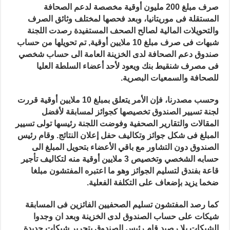
تسيير
صرف مبلغ 200 مليون أوقية مخصصة لدعم الصحافة
صندوق
دعم
المستقلة فى موريتانيا، وبعد فحصها لمختلف وثائق الصرف
الصحافة
مغلقة
والتحويلات المالية لصالح الصحف المستفيدة رصدت اللجنة
شبهات فى صرف مبلغ 10 ملايين أوقية, تم تحويلها من حساب
صندوق دعم الصحافة لدى الخزينة العامة الى حساب شخصي
فى مصرف شنقيط بنك ويعود لأحد أعضاء السلطة العليا
للصحافة والسمعيات البصرية.
وحسب مصدرنا، فإن الأمر يتعلق بمبلغ 10 ملايين أوقية قررت
لجنة تسيير الصندوق تخصيصها كجوائز لمسابقة لأفضل
المقالات والتقارير الصحفية وفوضت اللجنة رئيسها تولى تسيير
المبلغ فى شكل جوائز وتكاليف حفل إعلان النتائج. وقام رئيس
الصندوق دون التشاور مع باقي الأعضاء بتحويل المبلغ الى
حسابه الشخصي وتخصيص 3 ملايين أوقية منه لتكاليف تأجير
قاعة بفندق لتسليم الجوائز وهو ما اعتبره المفتشون مبلغا
ضخما يزيد بإضعاف على التكلفة الفعلية.
كما رصد المفتشون تسليم الصحفيين الفائزين فى المسابقة
شيكات على حساب الصندوق لدى الخزينة وبعد ان وجدوا
الشيكات بلا رصيد قام رئيس الصندوق بتحرير شيكات جديدة