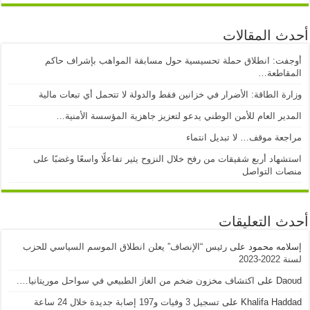
أحدث المقالات
أوجفت: انطلاق حملة تحسيسية حول مسابقة المواهب بإشراف حاكم
المقاطعة…
وزارة الطاقة: الأضرار في خزانين فقط والدولة لا تتحمل أي تبعات مالية
المدير العام للأمن الوطني يدعو لتعزيز جاهزية المؤسسة الأمنية…
مراجعة موقف… لا تبديل انتماء
استشهاد أربع شقيقات من رفح خلال النزوح يثير تفاعلًا واسعًا وغضبًا على
منصات التواصل
أحدث التعليقات
إسلامه محمود
على
رئيس “الإنصاف” يعلن انطلاق الموسم السياسي للحزب
لسنة 2022-2023
Daoud
على
اكتشاف مخزون ضخم من الغاز الطبيعي في سواحل موريتانيا….
Khalifa Haddad
على
تسجيل 3 وفيات و197 إصابة جديدة خلال 24 ساعة