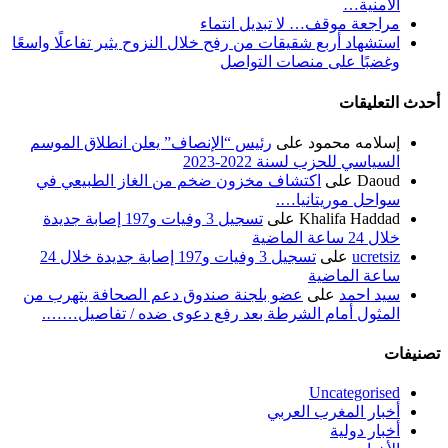
الأمنية…
مراجعة موقف… لا تبديل انتماء
استشهاد أربع شقيقات من رفح خلال النزوح يثير تفاعلًا واسعًا
وغضبًا على منصات التواصل
أحدث التعليقات
إسلامه محمود
على
رئيس “الإنصاف” يعلن انطلاق الموسم
السياسي للحزب لسنة 2022-2023
Daoud
على
اكتشاف مخزون ضخم من الغاز الطبيعي في
سواحل موريتانيا….
Khalifa Haddad
على
تسجيل 3 وفيات و197 إصابة جديدة
خلال 24 ساعة الماضية
ucretsiz
على
تسجيل 3 وفيات و197 إصابة جديدة خلال 24
ساعة الماضية
سيد احمد
على
عضو بلجنة صندوق دعم الصحافة يتهرب من
المثول أمام الشرطة بعد رفع دعوى ضده / تفاصيل…….
تصنيفات
Uncategorised
أخبار المغرب العربي
أخبار دولية