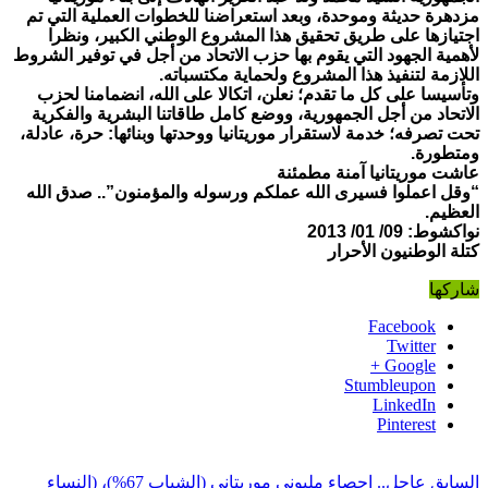
مزدهرة حديثة وموحدة، وبعد استعراضنا للخطوات العملية التي تم
اجتيازها على طريق تحقيق هذا المشروع الوطني الكبير، ونظرا
لأهمية الجهود التي يقوم بها حزب الاتحاد من أجل في توفير الشروط
اللازمة لتنفيذ هذا المشروع ولحماية مكتسباته
.
وتأسيسا على كل ما تقدم؛ نعلن، اتكالا على الله، انضمامنا لحزب
الاتحاد من أجل الجمهورية، ووضع كامل طاقاتنا البشرية والفكرية
تحت تصرفه؛ خدمة لاستقرار موريتانيا ووحدتها وبنائها: حرة، عادلة،
ومتطورة
.
عاشت موريتانيا آمنة مطمئنة
“
وقل اعملوا فسيرى الله عملكم ورسوله والمؤمنون”.. صدق الله
العظيم
.
نواكشوط: 09/ 01/ 2013
كتلة الوطنيون الأحرار
شاركها
Facebook
Twitter
Google +
Stumbleupon
LinkedIn
Pinterest
السابق
عاجل.. إحصاء مليوني موريتاني (الشباب 67%)، (النساء