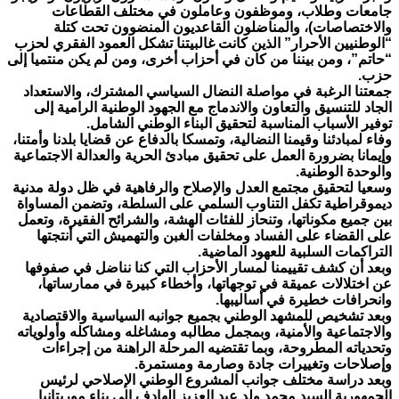
جامعات وطلاب، وموظفون وعاملون في مختلف القطاعات
والاختصاصات)،
والمناضلون القاعديون المنضوون تحت كتلة
“الوطنيين الأحرار” الذين كانت غالبيتنا تشكل العمود الفقري لحزب
“
حاتم”، ومن بيننا من كان في أحزاب أخرى، ومن لم يكن منتميا إلى
حزب
.
جمعتنا الرغبة في مواصلة النضال السياسي المشترك، والاستعداد
الجاد للتنسيق والتعاون والاندماج مع الجهود الوطنية الرامية إلى
توفير الأسباب المناسبة لتحقيق البناء الوطني الشامل
.
وفاء لمبادئنا وقيمنا النضالية، وتمسكا بالدفاع عن قضايا بلدنا وأمتنا،
وإيمانا بضرورة العمل على تحقيق مبادئ الحرية والعدالة الاجتماعية
والوحدة الوطنية
.
وسعيا لتحقيق مجتمع العدل والإصلاح والرفاهية في ظل دولة مدنية
ديموقراطية تكفل التناوب السلمي على السلطة، وتضمن المساواة
بين جميع مكوناتها، وتنحاز للفئات الهشة، والشرائح الفقيرة، وتعمل
على القضاء على الفساد ومخلفات الغبن والتهميش التي أنتجتها
التراكمات السلبية للعهود الماضية
.
وبعد أن كشف تقييمنا لمسار الأحزاب التي كنا نناضل في صفوفها
عن اختلالات عميقة في توجهاتها، وأخطاء كبيرة في ممارساتها،
وانحرافات خطيرة في أساليبها
.
وبعد تشخيص للمشهد الوطني بجميع جوانبه السياسية والاقتصادية
والاجتماعية والأمنية، وبمجمل مطالبه ومشاغله ومشاكله وأولوياته
وتحدياته المطروحة، وبما تقتضيه المرحلة الراهنة من إجراءات
وإصلاحات وتغييرات جادة وصارمة ومستمرة
.
وبعد دراسة مختلف جوانب المشروع الوطني الإصلاحي لرئيس
الجمهورية السيد محمد ولد عبد العزيز الهادف إلى بناء موريتانيا