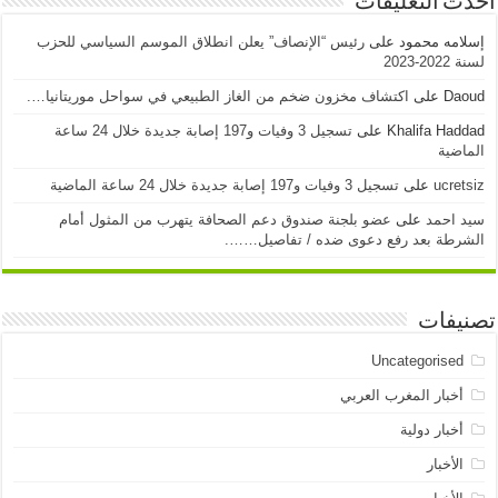
أحدث التعليقات
إسلامه محمود
على
رئيس “الإنصاف” يعلن انطلاق الموسم السياسي للحزب
لسنة 2022-2023
Daoud
على
اكتشاف مخزون ضخم من الغاز الطبيعي في سواحل موريتانيا….
Khalifa Haddad
على
تسجيل 3 وفيات و197 إصابة جديدة خلال 24 ساعة
الماضية
ucretsiz
على
تسجيل 3 وفيات و197 إصابة جديدة خلال 24 ساعة الماضية
سيد احمد
على
عضو بلجنة صندوق دعم الصحافة يتهرب من المثول أمام
الشرطة بعد رفع دعوى ضده / تفاصيل…….
تصنيفات
Uncategorised
أخبار المغرب العربي
أخبار دولية
الأخبار