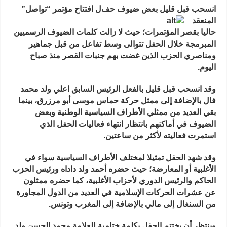
بعض
انسحب قبل قليل بعض ضيوف حف
ل افتتاح مؤتمر “توا
صل”
الضيوف
من
المنعقد
حفل
افتتاح
حاليا بقصر المؤتمرات؛ حيث لا زالت كلمات الضيوف الرسميين
مؤتمر
المبرمجة خلال الحفل تتوالى وسط تفاعل من قبل
جماهير
“تواصل”
قبل
ومناصري الحزب الذين غضت بهم جنبات القصر منذ صباح
نهايته
(صور)
اليوم.
مغلقة
وقد انسحب قبل قليل بالفعل الرئيس السابق اعلي ولد محمد
فال بالإضافة إلى ممثل حركة حماس موسى أبو مرزرق، بينما
بقي العديد من ممثلي الأطراف السياسية الوطنية وبعض
الضيوف في أماكنهم بانتظار انتهاء فعاليات الحفل الذي
استمرت فعاليته لأكثر من ساعتين.
وقد شهد الحفل تمثيلا لمختلف الأطراف السياسية سواء في
الأغلبية أو المعارضة؛ حيث حضره أحمد ولد داداه ورئيس الحزب
الحاكم والرئيس الدوري لأحزاب الأغلبية، كما حضره ممثلون
عن عشرات الحركات الإسلامية في العديد من الدول المجاورة
من السنغال إلى مالي بالإضافة إلى المغرب وتونس.
وينتظر أن يختتم الحفل بكلمة ختامية للعلامة محمد الحسن ولد