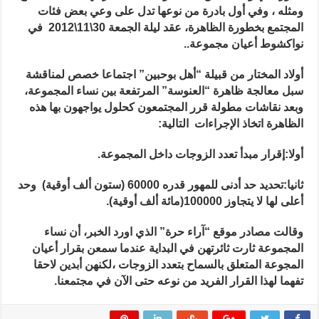
الزوجات..
ومثله ، وفي أول بادرة من
نوعها تدل على وعي بعض فئات
مغلقة
المجتمع بخطورة الظاهرة، عقد ليلة الجمعة 30\11\2012 في
نواكشوط أعيان مجموعة..
أولاد المختار من قبيلة “أهل بوحبين” اجتماعا خصص لمناقشة
سبل معالجة ظاهرة “العنوسة” المرتفعة بين نساء المجموعة،
وبعد نقاشات مطولة قرر المجتمعون كحلول يواجهون بها هذه
الظاهرة اتخاذ الإجراءات التالية:
أولا:إقرار مبدأ تعدد الزوجات داخل المجموعة.
ثانيا:تحديد حد أدنى للمهور قدره 60000 (ستون ألف أوقية) وحد
أعلى لها لا يتجاوز 100000(مائة ألف أوقية).
وقالت مصادر موقع “آراء حرة” الذي اورد الخبر، أن نساء
المجموعة ثارت ثائرتهن في البداية عندما سمعن بقرار أعيان
المجوعة المتعلق بالسماح بتعدد الزوجات ،لكنهن أبدين لاحقا
تفهما لهذا القرار الفريد من نوعه حتى الآن في مجتمعنا.