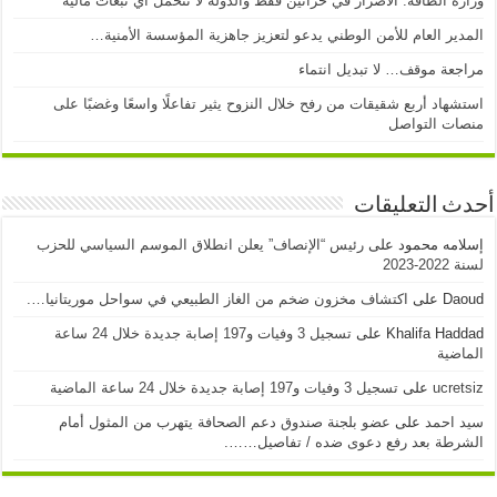
وزارة الطاقة: الأضرار في خزانين فقط والدولة لا تتحمل أي تبعات مالية
المدير العام للأمن الوطني يدعو لتعزيز جاهزية المؤسسة الأمنية…
مراجعة موقف… لا تبديل انتماء
استشهاد أربع شقيقات من رفح خلال النزوح يثير تفاعلًا واسعًا وغضبًا على
منصات التواصل
أحدث التعليقات
إسلامه محمود
على
رئيس “الإنصاف” يعلن انطلاق الموسم السياسي للحزب
لسنة 2022-2023
Daoud
على
اكتشاف مخزون ضخم من الغاز الطبيعي في سواحل موريتانيا….
Khalifa Haddad
على
تسجيل 3 وفيات و197 إصابة جديدة خلال 24 ساعة
الماضية
ucretsiz
على
تسجيل 3 وفيات و197 إصابة جديدة خلال 24 ساعة الماضية
سيد احمد
على
عضو بلجنة صندوق دعم الصحافة يتهرب من المثول أمام
الشرطة بعد رفع دعوى ضده / تفاصيل…….