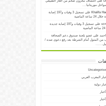
D
على
اكتشاف مخزون ضخم من الغاز الطبيعي
احل موريتانيا….
Khalifa H
على
تسجيل 3 وفيات و197 إصابة
24 ساعة الماضية
ucr
على
تسجيل 3 وفيات و197 إصابة جديدة
ية
احمد
على
عضو بلجنة صندوق دعم الصحافة
 من المثول أمام الشرطة بعد رفع دعوى ضده /
يل…….
فات
Uncategoris
بار المغرب العربي
بار دولية
أخبار
أخبار