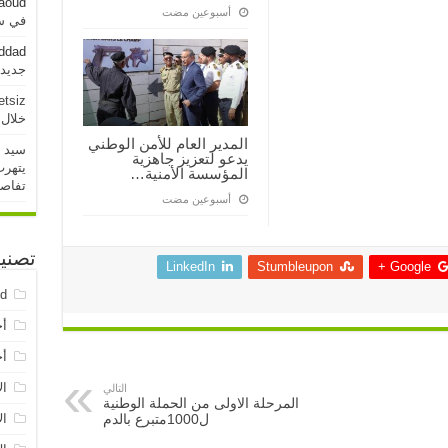
aoud
‏أسبوعين مضت
في سو
addad
جديدة خلال 
etsiz
خلال 24 ساعة الماض
المدير العام للأمن الوطني
سيد 
يدعو لتعزيز جاهزية
يتهرب
المؤسسة الأمنية…
تفاص
‏أسبوعين مضت
تصني
LinkedIn
Stumbleupon
Google +
ed
أخ
أخ
ال
التالي
المرحلة الاولى من الحملة الوطنية
ل1000متبرع بالدم
ال