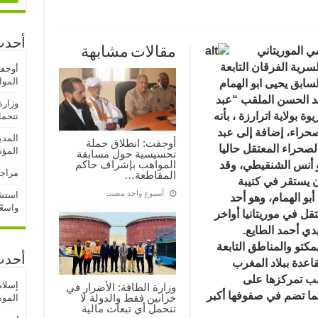
أحدث
مي
الموريتاني
مقالات مشابهة
لسرية الفرقان
التابعة
أوجف
المو
لسابق يحيى ابو الهمام
 الحسن الملقب “عبد
وزارة
 بولاية اترارزة ، بأنه
تتحمل
صحراء، إضافة إلى عبد
المدي
أوجفت: انطلاق حملة
صحراء المعتقل حاليا
المؤ
تحسيسية حول مسابقة
المواهب بإشراف حاكم
بو أنس الشنقيطي، وقد
مراجع
المقاطعة…
ن يستقر في كتيبة
‏أسبوع واحد مضت
استشه
بو الهمام، وهو أحد
واسعً
قل في موريتانيا أواخر
دي أحمد الطايع.
مكتو والمناطق التابعة
أحدث
قاعدة ببلاد المغرب
سبب تمركزها على
إسلا
وزارة الطاقة: الأضرار في
كما تضم في صفوفها أكبر
خزانين فقط والدولة لا
الموسم
تتحمل أي تبعات مالية