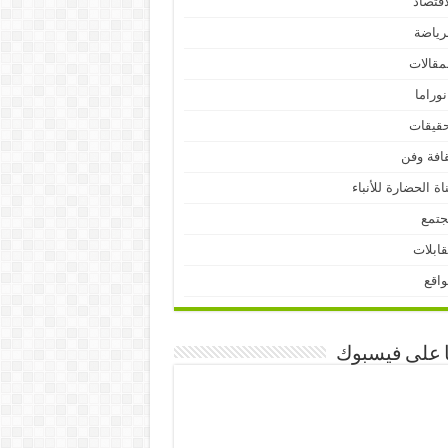
اقتصاد
رياضة
مقالات
نوراما
قيقات
افة وفن
اة الحضارة للأنباء
جتمع
ابلات
اقع
ا على فيسبوك