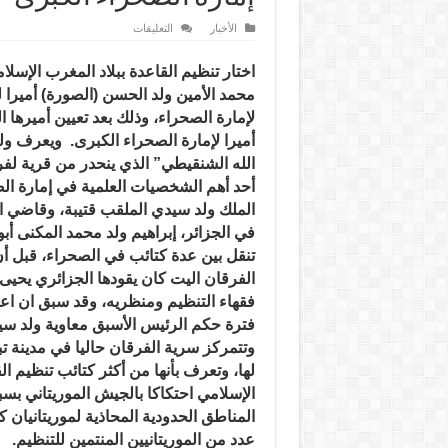
على
الأخبار
التعليقات
القاعدة
تختار
“ولد
اختار تنظيم القاعدة ببلاد المغرب الإسلا
الحسن”
أميرا
محمد الأمين ولد الحسن (الصورة) أميرا 
لسرية
لإمارة الصحراء، وذلك بعد تعيين أميرها ا
الفرقان
في
أميرا لإمارة الصحراء الكبرى.
ويعرف ولد
إمارة
الصحراء
الله
الشنقيطي” الذي ينحدر من قرية لفريوة
الكبرى
مغلقة
أحد أهم الشخصيات العلمية في إمارة ال
الملك ولد سيدي الملقب قتيبة، وقاضي ال
في الجزائر، إبراهيم ولد محمد المكنى أ
تنقل بين عدة كتائب في الصحراء، قبل أ
الفرقان اليت كان يقودها الجزائري يحيى أ
فقهاء التنظيم ومنظريه، وقد سبق ان اعت
فترة حكم الرئيس الأسبق معاوية ولد سي
وتتمركز سرية الفرقان حاليا في مدينة تب
لها، وتعرف بأنها من أكثر كتائب تنظيم ال
الإسلامي احتكاكا بالجيش الموريتاني ب
المناطق الحدودية المحاذية لموريتانيان 
عدد من الموريتانيين المنتمين للتنظيم.