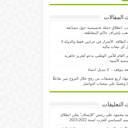
 المقالات
ت: انطلاق حملة تحسيسية حول مسابقة
اهب بإشراف حاكم المقاطعة…
 الطاقة: الأضرار في خزانين فقط والدولة لا
 أي تبعات مالية
ر العام للأمن الوطني يدعو لتعزيز جاهزية
سسة الأمنية…
ة موقف… لا تبديل انتماء
اد أربع شقيقات من رفح خلال النزوح يثير تفاعلًا
ا وغضبًا على منصات التواصل
 التعليقات
مه محمود
على
رئيس “الإنصاف” يعلن انطلاق
 السياسي للحزب لسنة 2022-2023