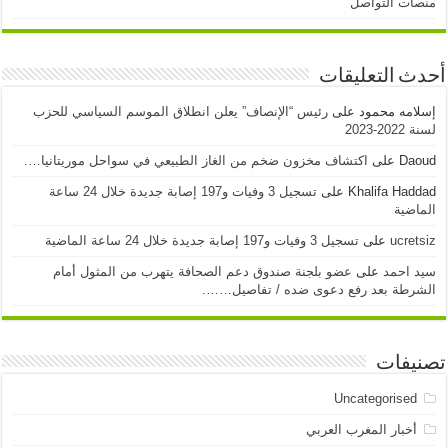
منصات التواصل
أحدث التعليقات
إسلامه محمود
على
رئيس “الإنصاف” يعلن انطلاق الموسم السياسي للحزب
لسنة 2022-2023
Daoud
على
اكتشاف مخزون ضخم من الغاز الطبيعي في سواحل موريتانيا….
Khalifa Haddad
على
تسجيل 3 وفيات و197 إصابة جديدة خلال 24 ساعة
الماضية
ucretsiz
على
تسجيل 3 وفيات و197 إصابة جديدة خلال 24 ساعة الماضية
سيد احمد
على
عضو بلجنة صندوق دعم الصحافة يتهرب من المثول أمام
الشرطة بعد رفع دعوى ضده / تفاصيل…….
تصنيفات
Uncategorised
أخبار المغرب العربي