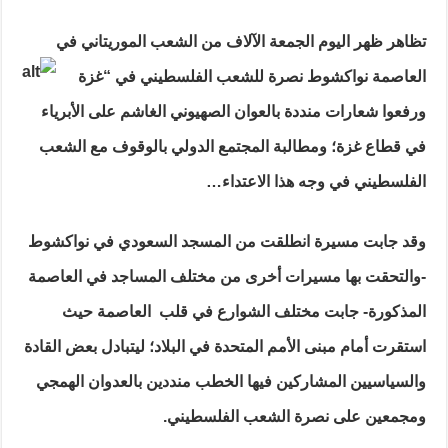
الآلاف
يتظاهرون
نصرة
تظاهر ظهر اليوم الجمعة الآلاف من الشعب الموريتاني في
للأهل
في
غزة؛
العاصمة نواكشوط نصرة للشعب الفلسطيني في “غزة
وتنديدا
بالعدوان
ورفعوا شعارات منددة بالعوان الصهيوني الغاشم على الأبرياء
الصهيوني
مغلقة
في قطاع غزة؛ ومطالبة المجتمع الدولي بالوقوف
مع الشعب
الفلسطيني في وجه هذا الاعتداء…
وقد جابت مسيرة انطلقت من المسجد السعودي في نواكشوط
-والتحقت بها مسيرات أخرى من مختلف المساجد في العاصمة
المذكورة- جابت مختلف الشوارع في قلب العاصمة حيث
استقرت أمام مبنى الأمم المتحدة في البلاد؛ ليتبادل بعض القادة
والسياسيين المشاركين فيها الخطب منددين بالعدوان الهمجي
ومجمعين على نصرة الشعب الفلسطيني.