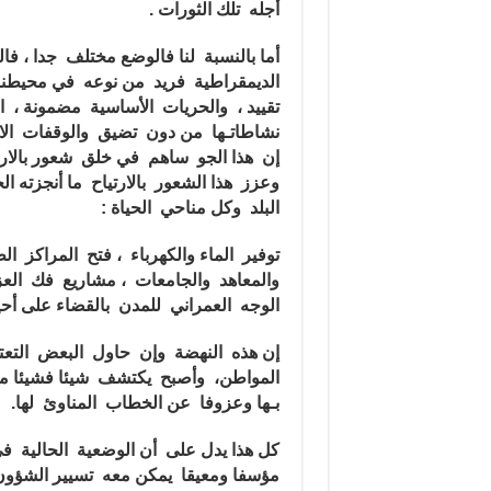
أجله تلك الثورات .
أما بالنسبة لنا فالوضع مختلف جدا ، فا
الديمقراطية فريد من نوعه في محيطنا 
تقييد ، والحريات الأساسية مضمونة ، 
نشاطاتـها من دون تضيق والوقفات الا
إن هذا الجو ساهم في خلق شعور بالار
وعزز هذا الشعور بالارتياح ما أنجزته
البلد وكل مناحي الحياة :
توفير الماء والكهرباء ، فتح المراكز 
والمعاهد والجامعات ، مشاريع فك الع
الوجه العمراني للمدن بالقضاء على أحي
إن هذه النهضة وإن حاول البعض التعتي
المواطن، وأصبح يكتشف شيئا فشيئا مد
بـها وعزوفا عن الخطاب المناوئ لها.
كل هذا يدل على أن الوضعية الحالية في
مؤسفا ومعيقا يمكن معه تسيير الشؤون