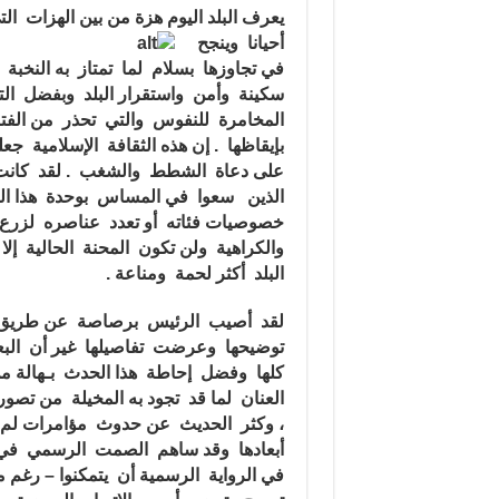
لإفتعال
يعرف البلد اليوم هزة من بين الهزات ال
الأزمات
مغلقة
أحيانا وينجح
في تجاوزها بسلام لما تمتاز به النخ
سكينة وأمن واستقرار البلد وبفضل التع
المخامرة للنفوس والتي
تحذر من الفت
بإيقاظها . إن هذه الثقافة الإسلامية 
على دعاة الشطط والشغب . لقد كانت دا
الذين سعوا في المساس بوحدة هذا ا
خصوصيات فئاته أو تعدد عناصره لزر
والكراهية ولن تكون المحنة الحالية إلا
البلد أكثر لحمة ومناعة .
لقد أصيب الرئيس برصاصة عن طريق
توضيحها وعرضت تفاصيلها غير أن الب
كلها وفضل إحاطة هذا الحدث بـهالة 
العنان لما قد تجود به المخيلة من تص
، وكثر الحديث عن حدوث مؤامرات لم 
أبعادها وقد ساهم الصمت الرسمي في تع
في الرواية الرسمية أن يتمكنوا – رغم 