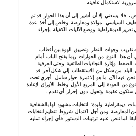
ورية لاستكمال عافيته .
ض ، فلا يسعني إلا أن أشير إلى أن هذا الحوار قد تم
يف السياسي موالاة ومعارضة وخلص إلى أخذ عدة
تعزيز الديمقراطية ووضع الآليات الكفيلة بإجراء
 تقريب وجهات النظر وتضييق الهوة بين أقطاب
 أن هذا النوع من الحوارات ربما بفتح الباب أمام
الضغط وإثارة التجاذبات الطائفية وحتى العرقية
تنقل البلد من شكل من الاستقطاب إلي شكل آخر قد
نحن فيه الآن ما هو إلا ثمرة حوار شامل أجري تحت
وع من العودة إلى المربع الأول وخلط الأوراق لإعادة
ن ستكون عقيمة وتحول دون إحراز أي تقدم .
سات ديمقراطية وليدة: انتخابات مشهود لها بالشفافية
ن المعارضة ومن أجل اكتمال شروط تنظيم انتخابات
بقا لما تنص عليه ترتيبات الدستور فأي إجراء تمليه
.