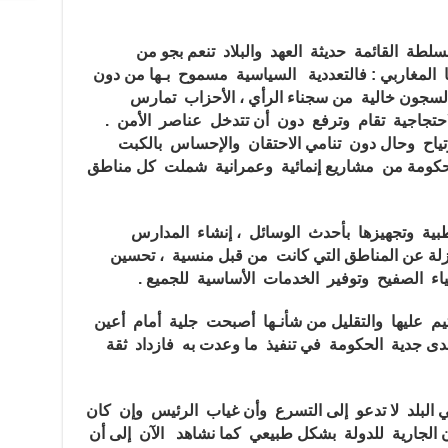
لسلطة القائمة حديثة العهد والبلاد تنعم بجو من
المغاربي : فالتعددية السياسية مسموح بـها من دون
السجون خالية من سجناء الرأي ، الأحزاب تمارس
حتجاجية تقام وترفع دون أن تتدخل عناصر الأمن .
تياح وحال دون تنامي الاحتقان والإحساس بالكبت
 الحكومة من مشاريع إنمائية وعمرانية شملت كل مناطق
الطبية وتجهيزها بأحدث الوسائل ، إنشاء المدارس
زلة عن المناطق التي كانت من قبل منسية ، تحسين
اء الصفيح وتوفير الخدمات الأساسية للجميع .
م عليها والتقليل من شأنـها أصبحت جلية أمام أعين
ى جدية الحكومة في تنفيذ ما وعدت به فازداد ثقة
 البلد لا تدعو إلى التسرع وأن غياب الرئيس وإن كان
 الجارية للدولة بشكل طبيعي كما نشاهد الآن إلى أن