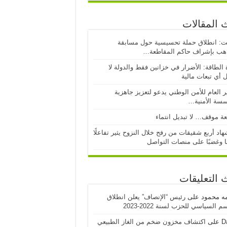
 المقالات
ت: انطلاق حملة تحسيسية حول مسابقة
اهب بإشراف حاكم المقاطعة…
 الطاقة: الأضرار في خزانين فقط والدولة لا
 أي تبعات مالية
ر العام للأمن الوطني يدعو لتعزيز جاهزية
سسة الأمنية…
ة موقف… لا تبديل انتماء
اد أربع شقيقات من رفح خلال النزوح يثير تفاعلًا
ا وغضبًا على منصات التواصل
 التعليقات
مه محمود
على
رئيس “الإنصاف” يعلن انطلاق
 السياسي للحزب لسنة 2022-2023
D
على
اكتشاف مخزون ضخم من الغاز الطبيعي