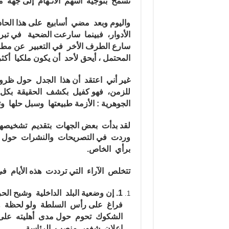
تسمح بتوجيه أسهم الاتـهام إلى جهة مع
واليوم وبعد مضي أسابيع على هذا ال
الأدوار، فبينما سارعت الضحية في تب
سارع الطرف الأخر في التعبير عن مطا
المحتمل ، أيحق لأحد أن يكون ملكيا أكث
غير أني اعتقد أن هذا الجدل حول ظروف
للزمن، فهو كفيل بكشف الحقيقة بكل تف
الجوهرية : الأزمة طبيعتها وسبل حلها وتج
لقد بدأت بعض الجهات بتقديم تشخيصها 
وردت في التصريحات والنشرات حول هذ
برأي الخاص.
تتخلص الآراء التي ترددت هذه الأيام في 
1.
إن وضعية البلد الداخلية وشبح ال
فراغ على رأس السلطة ولو لحظة و
الشكوك تحوم حول مدى أهليته على 
إعلان شغور منصب الرئاسة