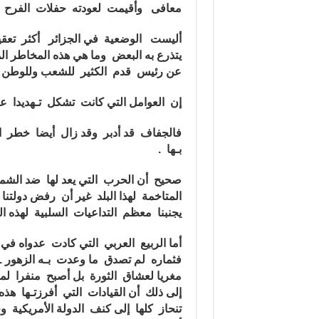
معافى وأقيمت لعودته حفلات الفرح و
أليست الوضعية في الجزائر أكثر تعقيدا
يتذرع به البعض وما هي هذه المخاطر ا
عن رئيس قدم الكثير للشعب وللوطن .
إن العوامل التي كانت تشكل تـهديدا عل
فالجفاف قد أدبر وقد زال أيضا خطر ال
بـها .
صحيح أن الحرب التي يعد لها ضد الش
المتاخمة لهذا البلد غير أن رفض دولتنا
يجنبنا معظم التداعيات السلبية لهذه ا
أما الربيع العربي التي كادت عدواه ف
فثماره لم تصدق ما وعدت بـه الزهور .
مغريا لعشاق الثورة بل أصبح منفرا 
إلى ذلك أن القيادات التي أفرزتـها ه
تنحاز كلها إلى كنف الدولة الأمريكية و