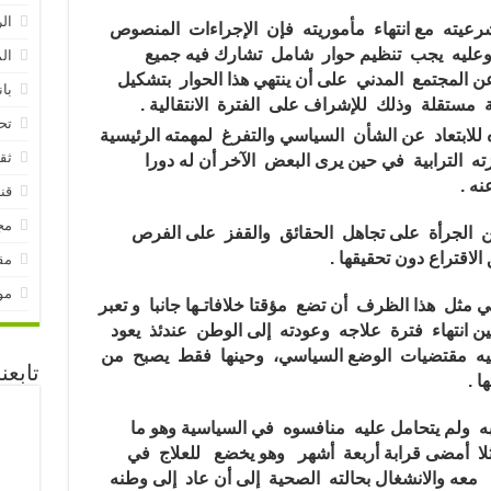
ال
شرعيته مع انتهاء مأموريته فإن الإجراءات المنصوص
 وعليه يجب تنظيم حوار شامل تشارك فيه جميع
ال
لمجتمع المدني على أن ينتهي هذا الحوار بتشكيل
بان
تقلة وذلك للإشراف على الفترة الانتقالية .
تح
للابتعاد عن الشأن السياسي والتفرغ لمهمته الرئيسية
ثق
ه الترابية في حين يرى البعض الآخر أن له دورا
نه .
قنا
مج
 من الجرأة على تجاهل الحقائق والقفز على الفرص
اقتراع دون تحقيقها .
مق
مو
 مثل هذا الظرف أن تضع مؤقتا خلافاتـها جانبا و تعبر
ن انتهاء فترة علاجه وعودته إلى الوطن عندئذ يعود
يه مقتضيات الوضع السياسي، وحينها فقط يصبح من
تابع
ا .
ه ولم يتحامل عليه منافسوه في السياسية وهو ما
ثلا أمضى قرابة أربعة أشهر وهو يخضع للعلاج في
معه والانشغال بحالته الصحية إلى أن عاد إلى وطنه