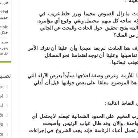
ينة .
في سو
addad
حادث ما زال الغموض مخيما وبرز خلط غريب في
جديدة خلال 
رئة ساحة كل متهم محتمل ونفي وقوع أي مؤامرة،
etsiz
لبته بفتح تحقيق حول الحادث والبحث عن الجاني
خلال 24 ساعة الماض
ر من الملك؟
سيد 
يتهرب
 هذا الحادث لم يعد مجديا وأن علينا أن نترك الأمر
تفاص
اصيلها وعلينا أن نوجه اهتمامنا نحو المسائل
نب تبعاتـها .
تصني
للأزمة وعرض وصفة لعلاجها. سأبدأ بعرض الآراء التي
ا الموضوع معلقا على بعض جوانبها قبل أن أدلي
ed
أخ
النقاط التالية :
أخب
الأ
حرب المخيم على الحدود الشمالية تجعله لا يحتمل أي
احدة . والآن وقد طال غياب الرئيس وأصبحت
الأ
تحمل أعباء الرئاسة فإنه يجب الشروع في إجراءات
الا