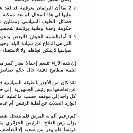
2.
بما أن البرلمان بغرفتيه قد فقد 
عليها في هذا المجال لم تعد ممكنة
فصائل الطيف السياسي وممثلين عن ا
حكومة وحدة وطنية برئاسة شخصية مس
3.
أما بالنسبة للجيش فالبعض يدعوه 
التي هي
الدفاع عن سيادة البلد وحوزت
سياسيا لا يمكن تجاهله ولا الاستغناء ع
إن هذه الآراء تتسم إجمالا بقدر كبير
لتلبية مطامح دفينة حال حكم صناديق ال
لقد كان من الأجدر بالطبقة السياسية في
عن تعاطفها مع رئيس الجمهورية إلي حي
كل واحد إلى موقعه حسب ما تمليه عل
الوارد الحديث عن أهلية الرئيس أم عدمه
كم زعيم ألم به المرض فلم يتعجل شعب
يزال رهن العلاج . الرئيس الجزائري م
فرنسا فلم يبدر من شعبه إلا التعاطف 