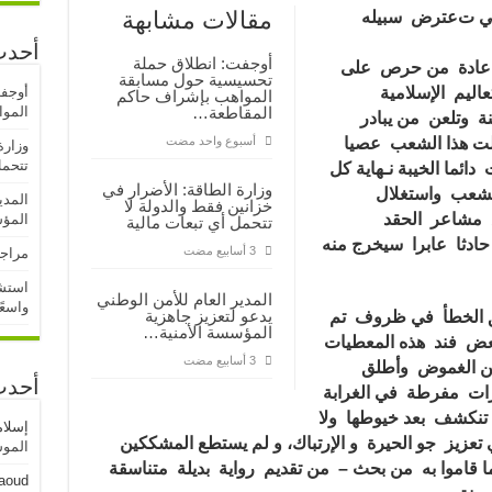
مقالات مشابهة
تي ت
عترض سبيله
أحدث
أوجفت: انطلاق حملة
بة عادة من حرص على
تحسيسية حول مسابقة
اليم الإسلامية
أوجف
المواهب بإشراف حاكم
المقاطعة…
المو
نة وتلعن من يبادر
جعلت هذا الشعب عصيا
‏أسبوع واحد مضت
وزارة
تتحمل
ئما الخيبة ن
ـ
هاية كل
وزارة الطاقة: الأضرار في
لشعب واستغلال
المدي
خزانين فقط والدولة لا
ع مشاعر الحقد
المؤ
تتحمل أي تبعات مالية
 حادثا عابرا سيخرج منه
مراجع
استشه
المدير العام للأمن الوطني
واسعً
يدعو لتعزيز جاهزية
 الخطأ في ظروف تم
المؤسسة الأمنية…
عض فند هذه المعطيات
من الغموض وأطلق
أحدث
ورات مفرطة في الغرابة
تنكشف بعد خيوطها ولا
إسلا
زيز جو الحيرة و الإرتباك، و لم يستطع المشككين
الموسم
ما قاموا به من بحث – من تقديم رواية بديلة متناسقة
aoud