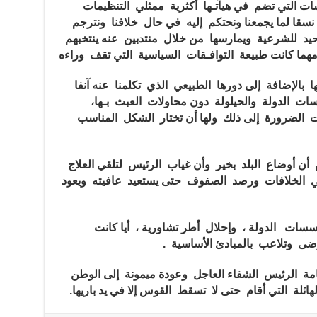
 التي تضم في هيآتـها أكثرية ممثلي التنظيمات
قا لما يجمعنا ونحتكم إليه في حال خلافنا ونترجم
وحيد للشرعية ويمارسها من خلال منتدبين عنه ينتخبهم
ما كانت طبيعة التوافـقات السياسية التي تقف وراءه
ا بالإضافة إلى دورها الطبيعي الذي تكلمنا عنه آنفا
 الدولة والحيلولة دون محاولات العبث بـها،
ت الضرورة إلى ذلك ولها أن تختار الشكل المناسب
أن أوضاع البلد بخير وأن غياب الرئيس لتلقي العلاج
 الخلافات ورصد الصفوف حتى يستعيد عافيته ويعود
سات الدولة ، وإحلال أطر تشاورية ، أيا كانت
فوضى وتلاعب بالمبادئ الأساسية .
خامة الرئيس الشفاء العاجل وعودة ميمونة إلى الوطن
لة التي أقام حتى لا تسقط القوس إلا في يد باريها.