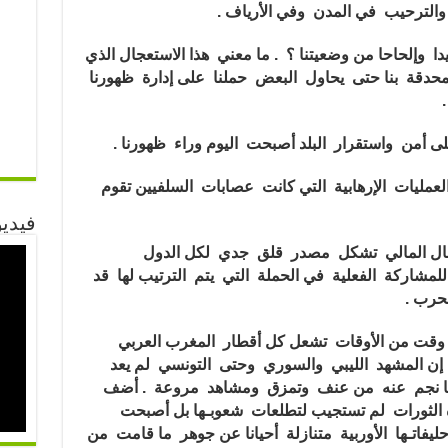
الترحيب في المدن وفي الأرياف .
 وإلحاحا من وضعيتنا ؟ . ما معني هذا الاستعجال الذي
لمحدقة بنا حتى يحاول البعض حملنا على إدارة ظهورنا
ى أمن واستقرار البلد أصبحت اليوم وراء ظهورنا .
عمليات الإرهابية التي كانت عصابات السلفيين تقوم
فيدي
مال المالي تشكل مصدر قلق جدي لكل الدول
 للمشاركة الفعلية في الحملة التي يتم الترتيب لها قد
لحرب .
ي وقت من الأوقات تشعل كل أقطار المغرب العربي
 إن المشهد الليبي والسوري وحتى التونسي لم يعد
لما نجم عنه من عنف وتمزق ومشاهد مروعة . أضف
ذه الثورات لم تستجيب لتطلعات شعوبـها بل أصبحت
حليفاتـها الأوربية متنازلة أحيانا عن جوهر ما قامت من