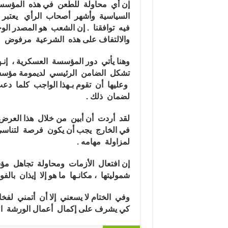
إن أي محاولة للطعن في هذه المؤسسات
السياسية وأشهر أصحاب الرأي يعتبر نس
فيه توافقنا . إن الشعب هو المصدر ال
والالتفاف على هذه الشرعية مرفوض مه
وهنا يأتي دور المؤسسة العسكرية ، إنـه
تشكل الضامن الرئيسي لديمومة مؤسسات
وعليها أن تقوم بـهذا الواجب كلما دع
لضمان ذلك .
لقد أردت أن أبين من خلال هذا العرض 
في الخارج يجب أن يكون فرصة لتناسي
لمزاولة مهامه .
إن افتعال الأزمات ومحاولة تجاهل مؤس
شموليتها ، مكانـها ما هو إلا إيذان بال
وفي الختام لا يسعني إلا أن أتمني لف
كي يشرف على إكمال أعمال الورشة الهائ