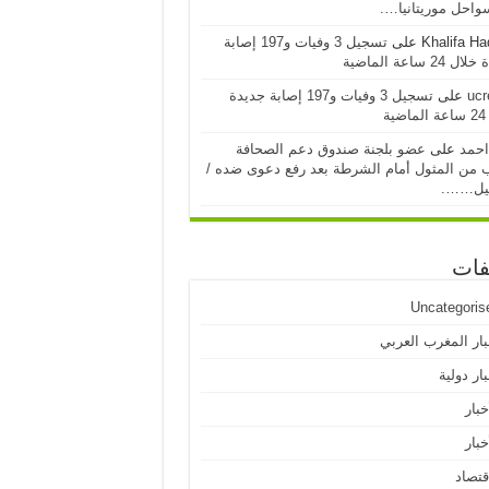
احل موريتانيا….
Khalifa H
على
تسجيل 3 وفيات و197 إصابة
24 ساعة الماضية
ucr
على
تسجيل 3 وفيات و197 إصابة جديدة
ية
احمد
على
عضو بلجنة صندوق دعم الصحافة
 من المثول أمام الشرطة بعد رفع دعوى ضده /
يل…….
فات
Uncategoris
بار المغرب العربي
ار دولية
خبار
خبار
قتصاد