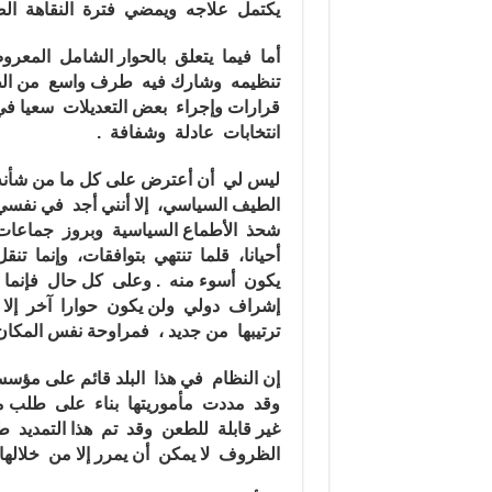
يكتمل علاجه ويمضي فترة النقاهة الضر
أما فيما يتعلق بالحوار الشامل المعرو
تنظيمه وشارك فيه طرف واسع من الط
قرارات وإجراء بعض التعديلات سعيا في 
انتخابات عادلة وشفافة .
ليس لي أن أعترض على كل ما من شأنه
الطيف السياسي، إلا أنني أجد في نفسي
شحذ الأطماع السياسية وبروز جماعات 
أحيانا، قلما تنتهي بتوافقات، وإنما 
يكون أسوء منه . وعلى كل حال فإنما 
إشراف دولي ولن يكون حوارا آخر إلا ن
ترتيبها من جديد ، فمراوحة نفس المكا
إن النظام في هذا البلد قائم على مؤس
وقد مددت مأموريتها بناء على طلب م
غير قابلة للطعن وقد تم هذا التمديد ط
الظروف لا يمكن أن يمرر إلا من خلالها 