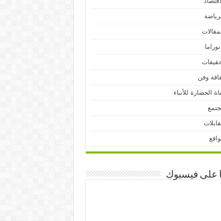
اقتصاد
رياضة
مقالات
نوراما
قيقات
افة وفن
اة الحضارة للأنباء
جتمع
ابلات
اقع
ا على فيسبوك