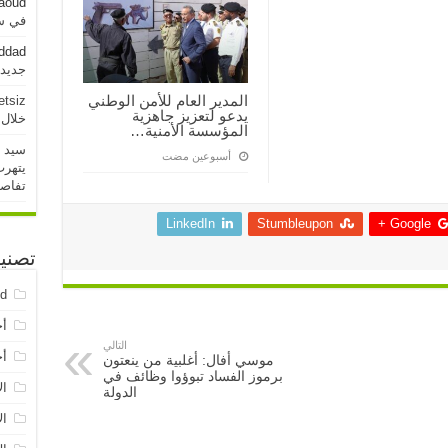
aoud
في سو
addad
جديدة خلال 
المدير العام للأمن الوطني
etsiz
يدعو لتعزيز جاهزية
خلال 24 ساعة الماض
المؤسسة الأمنية…
سيد 
‏أسبوعين مضت
يتهرب
تفاص
LinkedIn
Stumbleupon
Google +
تصني
ed
أخ
التالي
أخ
موسي أفال: أغلبية من ينعتون
برموز الفساد تبوؤوا وظائف في
ال
الدولة
ال