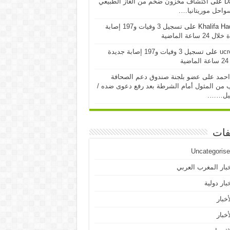
D
على
اكتشاف مخزون ضخم من الغاز الطبيعي
احل موريتانيا….
Khalifa H
على
تسجيل 3 وفيات و197 إصابة
24 ساعة الماضية
ucr
على
تسجيل 3 وفيات و197 إصابة جديدة
ية
احمد
على
عضو بلجنة صندوق دعم الصحافة
 من المثول أمام الشرطة بعد رفع دعوى ضده /
يل…….
فات
Uncategoris
بار المغرب العربي
بار دولية
أخبار
أخبار