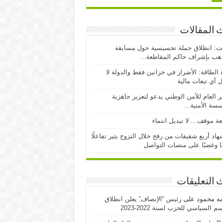
 المقالات
ت: انطلاق حملة تحسيسية حول مسابقة
اهب بإشراف حاكم المقاطعة…
 الطاقة: الأضرار في خزانين فقط والدولة لا
 أي تبعات مالية
ر العام للأمن الوطني يدعو لتعزيز جاهزية
سسة الأمنية…
ة موقف… لا تبديل انتماء
اد أربع شقيقات من رفح خلال النزوح يثير تفاعلًا
ا وغضبًا على منصات التواصل
 التعليقات
مه محمود
على
رئيس “الإنصاف” يعلن انطلاق
 السياسي للحزب لسنة 2022-2023