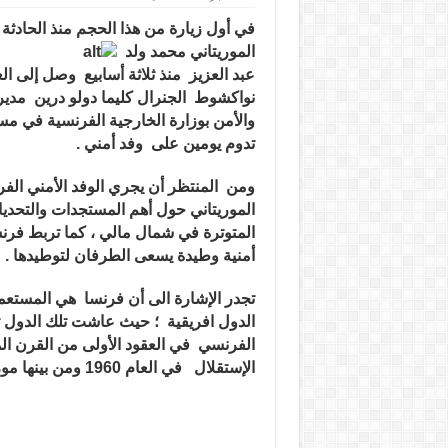
قائد
عسكري
في أول زيارة من هذا الحجم منذ الحادثة 
فرنسي
يبدأ
الموريتاني محمد ولد
زيارة
“خاصة”
عبد العزيز منذ ثلاثة أسابيع وصل إلى الع
لموريتانيا
نواكشوط الجنرال كليما دولو درين مدير
مغلقة
والأمن بوزارة الخارجية
الفرنسية في مست
تدوم يومين على وفد أمني .
ومن المنتظر أن يجري الوفد الأمني الف
الموريتاني حول أهم المستجدات والتحدي
المتوترة في شمال مالي ، كما تربط فرنسا
أمنية وطيدة يسعى الطرفان لتوطيدها .
تجدر الإشارة الى أن فرنسا هي المستعم
الدول افريقية ؛ حيث عاشت تلك الدول 
الفرنسي في العقود الأولى من القرن الم
الإستقلال في العام 1960 ومن بينها موريتانيا .