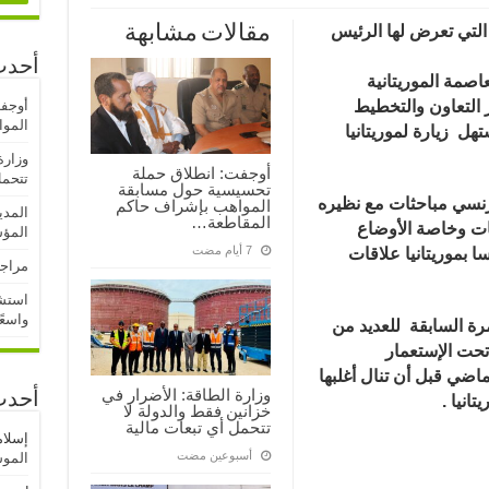
التي تعرض لها
الرئيس
مقالات مشابهة
أحدث
اصمة الموريتانية
 التعاون والتخطيط
أوجف
المو
هل زيارة لموريتانيا
وزارة
أوجفت: انطلاق حملة
تتحمل
تحسيسية حول مسابقة
رنسي مباحثات مع نظيره
المواهب بإشراف حاكم
المدي
المقاطعة…
ات وخاصة الأوضاع
المؤ
 بموريتانيا علاقات
مراجع
استشه
واسعً
رة السابقة للعديد من
تحت الإستعمار
اضي قبل أن تنال أغلبها
وزارة الطاقة: الأضرار في
أحدث
خزانين فقط والدولة لا
تتحمل أي تبعات مالية
إسلا
‏أسبوعين مضت
الموسم